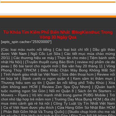
Từ Khóa Tìm Kiếm Phổ Biến Nhất IBlogKienthuc Trong
Vòng 30 Ngày Qua
[wpts_spin cache=”25920000″]
{
Các loại màu nước nổi tiếng
|
Các loại bút chì tốt
|
Dầu gội thảo
dược
Việt Nam |
Ngũ Cốc Lợi Sữa
|
Các tiết mục múa chào mừng
20/11
|
Các thương hiệu xe máy
|
Thức ăn cho mèo
|
Tiệm bánh sinh
nhật Hà Nội
} | {
Truyền thuyết cung Bảo Bình
|
review mỹ phẩm cle de
peau
|
Bộ bài tarot cho người mới
|
Bài văn hay 20 tháng 11
|
Vòng
Phong Thủy TPHCM
|
Điêu Khắc Chân Mày Bong Không Mất Sợi
|
Tỉnh thành giàu nhất tại Việt Nam
|
Sửa điện thoại hcm
|
Review nối
mi búp bê
|
Bánh canh cu ngon quận 4
|
Kem sâm trị thâm mụn
|
Thương hiệu sơn uy tín
|
Quán ăn nổi tiếng phố Triều Khúc
|
Xóa
xăm không sẹo HCM
|
Review Zen Spa Quy Nhơn
} | {
Quán bạch
tuộc nướng ngon Sài Gòn
|
Nối mi Quận 8
|
Sách ôn thi Starters –
Movers – Flyers
|
Vũ khí mạnh nhất trong game PUBG Mobile
|
Trò
chơi nhỏ tập hợp trẻ mầm non
|
Trường Dạy Múa Bụng HCM
|
địa chỉ
mua mèo cảnh giá rẻ hà nội
|
Công Ty Luật Uy Tín Nhất Việt Nam
|
Ca sĩ Việt Nam được yêu thích
| Cửa
Hàng Gốm Sứ Nhật Bản HCM
|
Phân Biệt Gốm Nhật Và Trung Quốc
} | {
Studio chụp hình cho mẹ và
bé gò vấp
|
Sân khấu hài kịch ở Sài Gòn
|
Đào Tạo Nối Mi Hàng Đầu