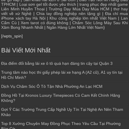
TPHCM
|
Loại sơn gel tốt được yêu thích
|
trang phục đẹp nhất game
Liên Minh Huyền Thoại
|
Trường Dạy Múa Dạy Múa HCM
|
thơ hay
viết về xứ Nghệ
|
Chia tay đồng nghiệp nên tặng gì
|
Địa chỉ mua
iPhone xách tay Hà Nội
|
Khu công nghiệp lớn nhất Việt Nam
|
Lan
Cẩm Cù
|
Xem tarot có đúng không
|
Chăm Sóc Lông Mày Sau Khi
Xăm Bong Nhanh Nhất
|
Ngân Hàng Lớn Nhất Việt Nam
}
[/wpts_spin]
Bài Viết Mới Nhất
Địa điểm đổi bằng lái xe ô tô quá hạn đáng tin cậy tại Quận 3
Trung tâm nào học thi giấy phép lái xe hạng A (A2 cũ), A1 uy tín tại
Hồ Chí Minh?
Dịch Vụ Chăm Sóc Ô Tô Tận Nhà Phường An Lạc HCM
Đồng Hồ Tại Kronos Luxury Timepieces Có Cam Kết Chính Hãng
Không?
Gợi Ý Các Trường Trung Cấp Nghề Uy Tín Tại Nghệ An Nên Tham
Khảo
Top 8 Xưởng Chuyên May Đồng Phục Theo Yêu Cầu Tại Phường
Bàn Cờ