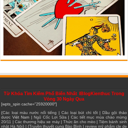
Từ Khóa Tìm Kiếm Phổ Biến Nhất IBlogKienthuc Trong
Vòng 30 Ngày Qua
[wpts_spin cache=”25920000″]
{
Các loại màu nước nổi tiếng
|
Các loại bút chì tốt
|
Dầu gội thảo
dược
Việt Nam |
Ngũ Cốc Lợi Sữa
|
Các tiết mục múa chào mừng
20/11
|
Các thương hiệu xe máy
|
Thức ăn cho mèo
|
Tiệm bánh sinh
nhật Hà Nội
} | {
Truyền thuyết cung Bảo Bình
|
review mỹ phẩm cle de