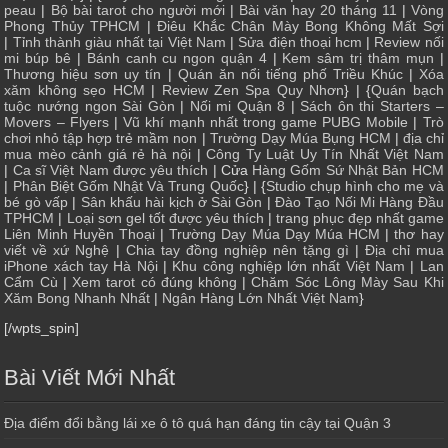
peau
|
Bộ bài tarot cho người mới
|
Bài văn hay 20 tháng 11
|
Vòng
Phong Thủy TPHCM
|
Điêu Khắc Chân Mày Bong Không Mất Sợi
|
Tỉnh thành giàu nhất tại Việt Nam
|
Sửa điện thoại hcm
|
Review nối
mi búp bê
|
Bánh canh cu ngon quận 4
|
Kem sâm trị thâm mụn
|
Thương hiệu sơn uy tín
|
Quán ăn nổi tiếng phố Triều Khúc
|
Xóa
xăm không sẹo HCM
|
Review Zen Spa Quy Nhơn
} | {
Quán bạch
tuộc nướng ngon Sài Gòn
|
Nối mi Quận 8
|
Sách ôn thi Starters –
Movers – Flyers
|
Vũ khí mạnh nhất trong game PUBG Mobile
|
Trò
chơi nhỏ tập hợp trẻ mầm non
|
Trường Dạy Múa Bụng HCM
|
địa chỉ
mua mèo cảnh giá rẻ hà nội
|
Công Ty Luật Uy Tín Nhất Việt Nam
|
Ca sĩ Việt Nam được yêu thích
| Cửa
Hàng Gốm Sứ Nhật Bản HCM
|
Phân Biệt Gốm Nhật Và Trung Quốc
} | {
Studio chụp hình cho mẹ và
bé gò vấp
|
Sân khấu hài kịch ở Sài Gòn
|
Đào Tạo Nối Mi Hàng Đầu
TPHCM
|
Loại sơn gel tốt được yêu thích
|
trang phục đẹp nhất game
Liên Minh Huyền Thoại
|
Trường Dạy Múa Dạy Múa HCM
|
thơ hay
viết về xứ Nghệ
|
Chia tay đồng nghiệp nên tặng gì
|
Địa chỉ mua
iPhone xách tay Hà Nội
|
Khu công nghiệp lớn nhất Việt Nam
|
Lan
Cẩm Cù
|
Xem tarot có đúng không
|
Chăm Sóc Lông Mày Sau Khi
Xăm Bong Nhanh Nhất
|
Ngân Hàng Lớn Nhất Việt Nam
}
[/wpts_spin]
Bài Viết Mới Nhất
Địa điểm đổi bằng lái xe ô tô quá hạn đáng tin cậy tại Quận 3