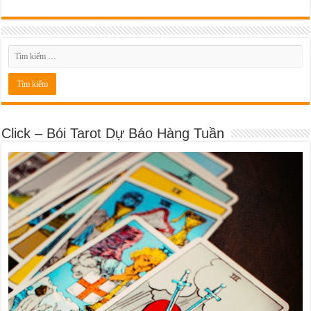
Click – Bói Tarot Dự Báo Hàng Tuần