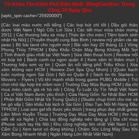
Từ Khóa Tìm Kiếm Phổ Biến Nhất IBlogKienthuc Trong
Vòng 30 Ngày Qua
[wpts_spin cache=”25920000″]
{
Các loại màu nước nổi tiếng
|
Các loại bút chì tốt
|
Dầu gội thảo
dược
Việt Nam |
Ngũ Cốc Lợi Sữa
|
Các tiết mục múa chào mừng
20/11
|
Các thương hiệu xe máy
|
Thức ăn cho mèo
|
Tiệm bánh sinh
nhật Hà Nội
} | {
Truyền thuyết cung Bảo Bình
|
review mỹ phẩm cle de
peau
|
Bộ bài tarot cho người mới
|
Bài văn hay 20 tháng 11
|
Vòng
Phong Thủy TPHCM
|
Điêu Khắc Chân Mày Bong Không Mất Sợi
|
Tỉnh thành giàu nhất tại Việt Nam
|
Sửa điện thoại hcm
|
Review nối
mi búp bê
|
Bánh canh cu ngon quận 4
|
Kem sâm trị thâm mụn
|
Thương hiệu sơn uy tín
|
Quán ăn nổi tiếng phố Triều Khúc
|
Xóa
xăm không sẹo HCM
|
Review Zen Spa Quy Nhơn
} | {
Quán bạch
tuộc nướng ngon Sài Gòn
|
Nối mi Quận 8
|
Sách ôn thi Starters –
Movers – Flyers
|
Vũ khí mạnh nhất trong game PUBG Mobile
|
Trò
chơi nhỏ tập hợp trẻ mầm non
|
Trường Dạy Múa Bụng HCM
|
địa chỉ
mua mèo cảnh giá rẻ hà nội
|
Công Ty Luật Uy Tín Nhất Việt Nam
|
Ca sĩ Việt Nam được yêu thích
| Cửa
Hàng Gốm Sứ Nhật Bản HCM
|
Phân Biệt Gốm Nhật Và Trung Quốc
} | {
Studio chụp hình cho mẹ và
bé gò vấp
|
Sân khấu hài kịch ở Sài Gòn
|
Đào Tạo Nối Mi Hàng Đầu
TPHCM
|
Loại sơn gel tốt được yêu thích
|
trang phục đẹp nhất game
Liên Minh Huyền Thoại
|
Trường Dạy Múa Dạy Múa HCM
|
thơ hay
viết về xứ Nghệ
|
Chia tay đồng nghiệp nên tặng gì
|
Địa chỉ mua
iPhone xách tay Hà Nội
|
Khu công nghiệp lớn nhất Việt Nam
|
Lan
Cẩm Cù
|
Xem tarot có đúng không
|
Chăm Sóc Lông Mày Sau Khi
Xăm Bong Nhanh Nhất
|
Ngân Hàng Lớn Nhất Việt Nam
}