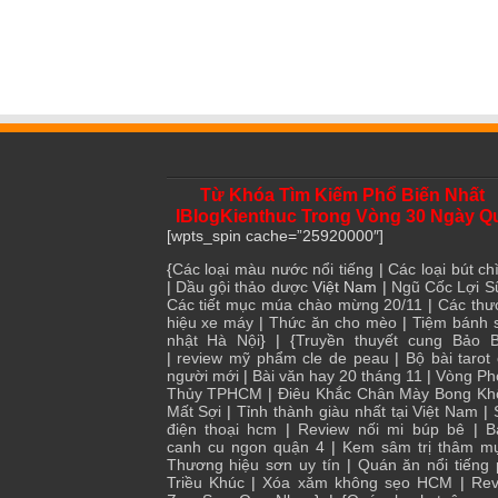
Từ Khóa Tìm Kiếm Phổ Biến Nhất
IBlogKienthuc Trong Vòng 30 Ngày Q
[wpts_spin cache=”25920000″]
{
Các loại màu nước nổi tiếng
|
Các loại bút chì
|
Dầu gội thảo dược
Việt Nam |
Ngũ Cốc Lợi S
Các tiết mục múa chào mừng 20/11
|
Các thư
hiệu xe máy
|
Thức ăn cho mèo
|
Tiệm bánh 
nhật Hà Nội
} | {
Truyền thuyết cung Bảo B
|
review mỹ phẩm cle de peau
|
Bộ bài tarot
người mới
|
Bài văn hay 20 tháng 11
|
Vòng Ph
Thủy TPHCM
|
Điêu Khắc Chân Mày Bong Kh
Mất Sợi
|
Tỉnh thành giàu nhất tại Việt Nam
|
điện thoại hcm
|
Review nối mi búp bê
|
B
canh cu ngon quận 4
|
Kem sâm trị thâm m
Thương hiệu sơn uy tín
|
Quán ăn nổi tiếng
Triều Khúc
|
Xóa xăm không sẹo HCM
|
Rev