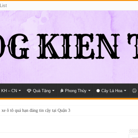
List
KH – CN
Quà Tặng
Phong Thủy
Cây Lá Hoa
 xe ô tô quá hạn đáng tin cậy tại Quận 3