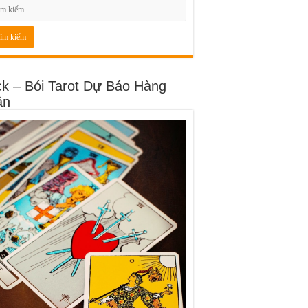
ck – Bói Tarot Dự Báo Hàng
ần