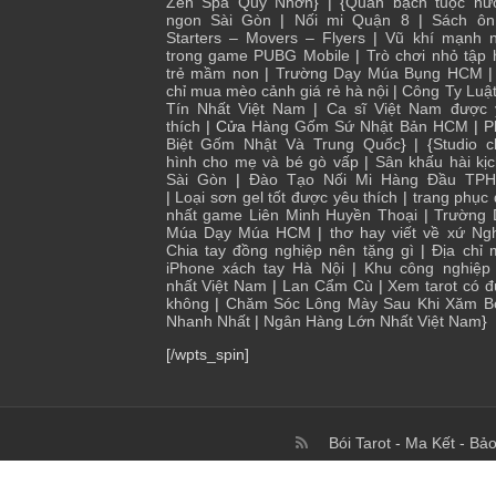
Zen Spa Quy Nhơn
} | {
Quán bạch tuộc nư
ngon Sài Gòn
|
Nối mi Quận 8
|
Sách ôn
Starters – Movers – Flyers
|
Vũ khí mạnh n
trong game PUBG Mobile
|
Trò chơi nhỏ tập
trẻ mầm non
|
Trường Dạy Múa Bụng HCM
chỉ mua mèo cảnh giá rẻ hà nội
|
Công Ty Luậ
Tín Nhất Việt Nam
|
Ca sĩ Việt Nam được 
thích
| Cửa
Hàng Gốm Sứ Nhật Bản HCM
|
P
Biệt Gốm Nhật Và Trung Quốc
} | {
Studio 
hình cho mẹ và bé gò vấp
|
Sân khấu hài kị
Sài Gòn
|
Đào Tạo Nối Mi Hàng Đầu TP
|
Loại sơn gel tốt được yêu thích
|
trang phục
nhất game Liên Minh Huyền Thoại
|
Trường 
Múa Dạy Múa HCM
|
thơ hay viết về xứ Ng
Chia tay đồng nghiệp nên tặng gì
|
Địa chỉ
iPhone xách tay Hà Nội
|
Khu công nghiệp 
nhất Việt Nam
|
Lan Cẩm Cù
|
Xem tarot có 
không
|
Chăm Sóc Lông Mày Sau Khi Xăm B
Nhanh Nhất
|
Ngân Hàng Lớn Nhất Việt Nam
}
[/wpts_spin]
Bói Tarot
-
Ma Kết
-
Bảo
© Copyright 2017 To 2026, I Blog Kiến Thức