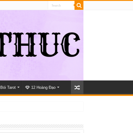
Bói Tarot
12 Hoàng Đạo