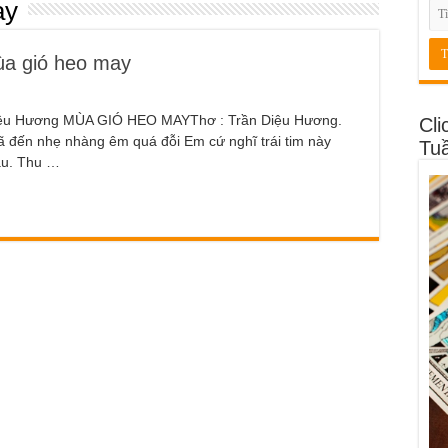
ay
mùa gió heo may
Diệu Hương MÙA GIÓ HEO MAYThơ : Trần Diệu Hương.
Cli
 đến nhẹ nhàng êm quá đỗi Em cứ nghĩ trái tim này
Tu
au. Thu …