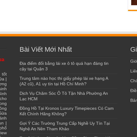
Bài Viết Mới Nhất
Gi
ua
Giớ
Địa điểm đổi bằng lái xe ô tô quá hạn đáng tin
cậy tại Quận 3
Liê
 tốt
Trung tâm nào học thi giấy phép lái xe hạng A
ữa
|
Chí
ơng
(A2 cũ), A1 uy tín tại Hồ Chí Minh?
sinh
Điề
Dịch Vụ Chăm Sóc Ô Tô Tận Nhà Phường An
ình
 cho
Lạc HCM
Bản
ong
ông
Đồng Hồ Tại Kronos Luxury Timepieces Có Cam
Sửa
Kết Chính Hãng Không?
ánh
ụn
|
Gợi Ý Các Trường Trung Cấp Nghề Uy Tín Tại
 phố
Nghệ An Nên Tham Khảo
iew