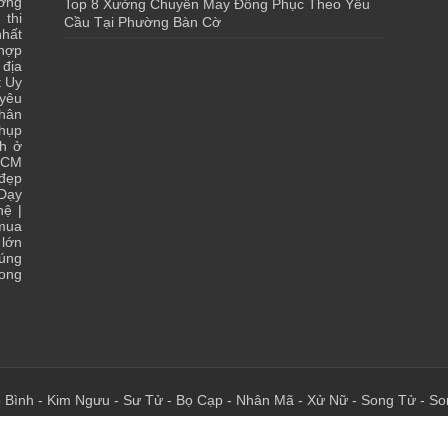
ớng
Top 8 Xưởng Chuyên May Đồng Phục Theo Yêu
 thi
Cầu Tại Phường Bàn Cờ
hất
 hợp
|
địa
t Uy
yêu
hân
chụp
ch ở
HCM
 đẹp
Dạy
hệ
|
 mua
lớn
đúng
ong
 Bình
-
Kim Ngưu
-
Sư Tử
-
Bọ Cạp
-
Nhân Mã
-
Xử Nữ
-
Song Tử
-
So
 - Chia Sẻ Kiến Thức Của Bạn - Của Tôi Tại Đây