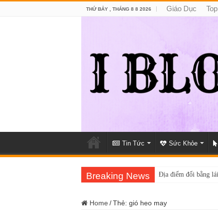
Giáo Dục
Top
THỨ BẢY , THÁNG 8 8 2026
Tin Tức
Sức Khỏe
Breaking News
Địa điểm đổi bằng lái
Home
/
Thẻ:
gió heo may