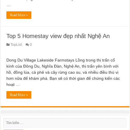
Dịch Vụ Sửa Chữa Ô Tô Tại Nhà Phường Hòa Hưng
…
Read More »
Top 5 Homestay view đẹp nhất Nghệ An
TopList
0
Dong Du Village Lakeside Farmstays Lồng trong thị trấn cổ
kính của Đông Du, Nghĩa Đàn, Nghệ An, thị trấn yên bình với
hồ, đồng lúa, cà phê và cây rừng cao su, và nhiều điều thú vị
hơn nữa để khám phá. Bạn sẽ có thời gian để chứng kiến các
hoạt …
Read More »