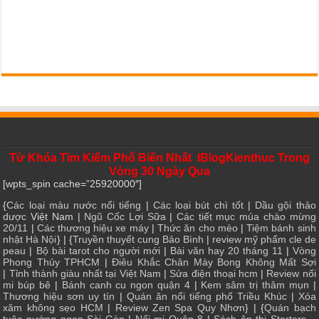
Từ Khóa Tìm Kiếm Phổ Biến Nhất IBlogKienthuc Trong
Vòng 30 Ngày Qua
[wpts_spin cache=”25920000″]
{
Các loại màu nước nổi tiếng
|
Các loại bút chì tốt
|
Dầu gội thảo
dược
Việt Nam |
Ngũ Cốc Lợi Sữa
|
Các tiết mục múa chào mừng
20/11
|
Các thương hiệu xe máy
|
Thức ăn cho mèo
|
Tiệm bánh sinh
nhật Hà Nội
} | {
Truyền thuyết cung Bảo Bình
|
review mỹ phẩm cle de
peau
|
Bộ bài tarot cho người mới
|
Bài văn hay 20 tháng 11
|
Vòng
Phong Thủy TPHCM
|
Điêu Khắc Chân Mày Bong Không Mất Sợi
|
Tỉnh thành giàu nhất tại Việt Nam
|
Sửa điện thoại hcm
|
Review nối
mi búp bê
|
Bánh canh cu ngon quận 4
|
Kem sâm trị thâm mụn
|
Thương hiệu sơn uy tín
|
Quán ăn nổi tiếng phố Triều Khúc
|
Xóa
xăm không sẹo HCM
|
Review Zen Spa Quy Nhơn
} | {
Quán bạch