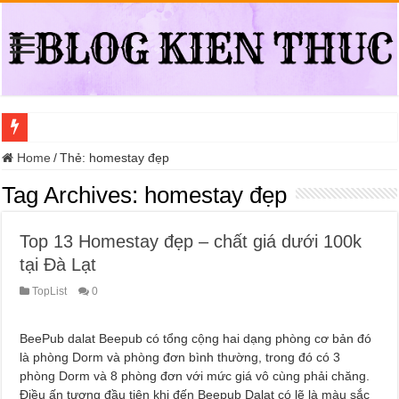
Địa điểm đổi bằng lái xe ô tô quá hạn đáng tin cậy tại Quận 3
Home
/
Thẻ:
homestay đẹp
Trung tâm nào học thi giấy phép lái xe hạng A (A2 cũ), A1 uy tín tại Hồ Ch
Tag Archives:
homestay đẹp
Dịch Vụ Chăm Sóc Ô Tô Tận Nhà Phường An Lạc HCM
Top 13 Homestay đẹp – chất giá dưới 100k
Đồng Hồ Tại Kronos Luxury Timepieces Có Cam Kết Chính Hãng Không?
tại Đà Lạt
Gợi Ý Các Trường Trung Cấp Nghề Uy Tín Tại Nghệ An Nên Tham Khảo
TopList
0
Top 8 Xưởng Chuyên May Đồng Phục Theo Yêu Cầu Tại Phường Bàn Cờ
Sửa Chữa Ô Tô Lưu Động Có Bảo Hiểm Phường Đông Hưng Thuận
BeePub dalat Beepub có tổng cộng hai dạng phòng cơ bản đó
Chăm Sóc Ô Tô Lưu Động Tại Nhà Phường Phú Thọ HCM
là phòng Dorm và phòng đơn bình thường, trong đó có 3
phòng Dorm và 8 phòng đơn với mức giá vô cùng phải chăng.
Trung Tâm Đào Tạo Sát Hạch Lái Xe C1 Uy Tín Tại Thành Phố Thủ Đức,
Điều ấn tượng đầu tiên khi đến Beepub Dalat có lẽ là màu sắc