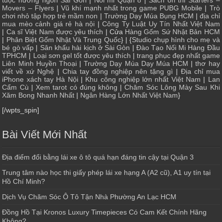
tuộc nướng ngon Sài Gòn
|
Nối mi Quận 8
|
Sách ôn thi Starters –
Movers – Flyers
|
Vũ khí mạnh nhất trong game PUBG Mobile
|
Trò
chơi nhỏ tập hợp trẻ mầm non
|
Trường Dạy Múa Bụng HCM
|
địa chỉ
mua mèo cảnh giá rẻ hà nội
|
Công Ty Luật Uy Tín Nhất Việt Nam
|
Ca sĩ Việt Nam được yêu thích
| Cửa
Hàng Gốm Sứ Nhật Bản HCM
|
Phân Biệt Gốm Nhật Và Trung Quốc
} | {
Studio chụp hình cho mẹ và
bé gò vấp
|
Sân khấu hài kịch ở Sài Gòn
|
Đào Tạo Nối Mi Hàng Đầu
TPHCM
|
Loại sơn gel tốt được yêu thích
|
trang phục đẹp nhất game
Liên Minh Huyền Thoại
|
Trường Dạy Múa Dạy Múa HCM
|
thơ hay
viết về xứ Nghệ
|
Chia tay đồng nghiệp nên tặng gì
|
Địa chỉ mua
iPhone xách tay Hà Nội
|
Khu công nghiệp lớn nhất Việt Nam
|
Lan
Cẩm Cù
|
Xem tarot có đúng không
|
Chăm Sóc Lông Mày Sau Khi
Xăm Bong Nhanh Nhất
|
Ngân Hàng Lớn Nhất Việt Nam
}
[/wpts_spin]
Bài Viết Mới Nhất
Địa điểm đổi bằng lái xe ô tô quá hạn đáng tin cậy tại Quận 3
Trung tâm nào học thi giấy phép lái xe hạng A (A2 cũ), A1 uy tín tại
Hồ Chí Minh?
Dịch Vụ Chăm Sóc Ô Tô Tận Nhà Phường An Lạc HCM
Đồng Hồ Tại Kronos Luxury Timepieces Có Cam Kết Chính Hãng
Không?