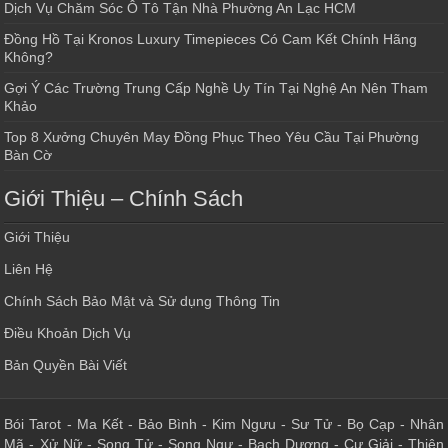
Dịch Vụ Chăm Sóc Ô Tô Tận Nhà Phường An Lạc HCM
Đồng Hồ Tại Kronos Luxury Timepieces Có Cam Kết Chính Hãng
Không?
Gợi Ý Các Trường Trung Cấp Nghề Uy Tín Tại Nghệ An Nên Tham
Khảo
Top 8 Xưởng Chuyên May Đồng Phục Theo Yêu Cầu Tại Phường
Bàn Cờ
Giới Thiệu – Chính Sách
Giới Thiệu
Liên Hệ
Chính Sách Bảo Mật và Sử dụng Thông Tin
Điều Khoản Dịch Vụ
Bản Quyền Bài Viết
Bói Tarot
-
Ma Kết
-
Bảo Bình
-
Kim Ngưu
-
Sư Tử
-
Bọ Cạp
-
Nhân
Mã
-
Xử Nữ
-
Song Tử
-
Song Ngư
-
Bạch Dương
-
Cự Giải
-
Thiên