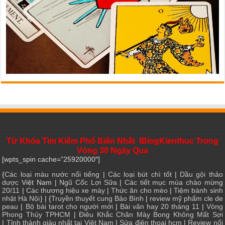
Từ Khóa Tìm Kiếm Phổ Biến Nhất IBlogKienthuc Trong
Vòng 30 Ngày Qua
[wpts_spin cache=”25920000″]
{
Các loại màu nước nổi tiếng
|
Các loại bút chì tốt
|
Dầu gội thảo
dược
Việt Nam |
Ngũ Cốc Lợi Sữa
|
Các tiết mục múa chào mừng
20/11
|
Các thương hiệu xe máy
|
Thức ăn cho mèo
|
Tiệm bánh sinh
nhật Hà Nội
} | {
Truyền thuyết cung Bảo Bình
|
review mỹ phẩm cle de
peau
|
Bộ bài tarot cho người mới
|
Bài văn hay 20 tháng 11
|
Vòng
Phong Thủy TPHCM
|
Điêu Khắc Chân Mày Bong Không Mất Sợi
|
Tỉnh thành giàu nhất tại Việt Nam
|
Sửa điện thoại hcm
|
Review nối