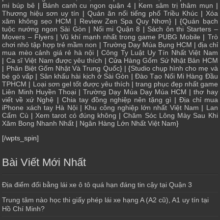
mi búp bê
|
Bánh canh cu ngon quận 4
|
Kem sâm trị thâm mụn
|
Thương hiệu sơn uy tín
|
Quán ăn nổi tiếng phố Triều Khúc
|
Xóa
xăm không sẹo HCM
|
Review Zen Spa Quy Nhơn
} | {
Quán bạch
tuộc nướng ngon Sài Gòn
|
Nối mi Quận 8
|
Sách ôn thi Starters –
Movers – Flyers
|
Vũ khí mạnh nhất trong game PUBG Mobile
|
Trò
chơi nhỏ tập hợp trẻ mầm non
|
Trường Dạy Múa Bụng HCM
|
địa chỉ
mua mèo cảnh giá rẻ hà nội
|
Công Ty Luật Uy Tín Nhất Việt Nam
|
Ca sĩ Việt Nam được yêu thích
| Cửa
Hàng Gốm Sứ Nhật Bản HCM
|
Phân Biệt Gốm Nhật Và Trung Quốc
} | {
Studio chụp hình cho mẹ và
bé gò vấp
|
Sân khấu hài kịch ở Sài Gòn
|
Đào Tạo Nối Mi Hàng Đầu
TPHCM
|
Loại sơn gel tốt được yêu thích
|
trang phục đẹp nhất game
Liên Minh Huyền Thoại
|
Trường Dạy Múa Dạy Múa HCM
|
thơ hay
viết về xứ Nghệ
|
Chia tay đồng nghiệp nên tặng gì
|
Địa chỉ mua
iPhone xách tay Hà Nội
|
Khu công nghiệp lớn nhất Việt Nam
|
Lan
Cẩm Cù
|
Xem tarot có đúng không
|
Chăm Sóc Lông Mày Sau Khi
Xăm Bong Nhanh Nhất
|
Ngân Hàng Lớn Nhất Việt Nam
}
[/wpts_spin]
Bài Viết Mới Nhất
Địa điểm đổi bằng lái xe ô tô quá hạn đáng tin cậy tại Quận 3
Trung tâm nào học thi giấy phép lái xe hạng A (A2 cũ), A1 uy tín tại
Hồ Chí Minh?