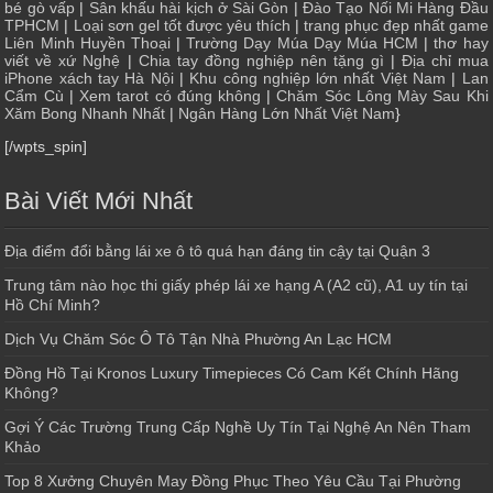
bé gò vấp
|
Sân khấu hài kịch ở Sài Gòn
|
Đào Tạo Nối Mi Hàng Đầu
TPHCM
|
Loại sơn gel tốt được yêu thích
|
trang phục đẹp nhất game
Liên Minh Huyền Thoại
|
Trường Dạy Múa Dạy Múa HCM
|
thơ hay
viết về xứ Nghệ
|
Chia tay đồng nghiệp nên tặng gì
|
Địa chỉ mua
iPhone xách tay Hà Nội
|
Khu công nghiệp lớn nhất Việt Nam
|
Lan
Cẩm Cù
|
Xem tarot có đúng không
|
Chăm Sóc Lông Mày Sau Khi
Xăm Bong Nhanh Nhất
|
Ngân Hàng Lớn Nhất Việt Nam
}
[/wpts_spin]
Bài Viết Mới Nhất
Địa điểm đổi bằng lái xe ô tô quá hạn đáng tin cậy tại Quận 3
Trung tâm nào học thi giấy phép lái xe hạng A (A2 cũ), A1 uy tín tại
Hồ Chí Minh?
Dịch Vụ Chăm Sóc Ô Tô Tận Nhà Phường An Lạc HCM
Đồng Hồ Tại Kronos Luxury Timepieces Có Cam Kết Chính Hãng
Không?
Gợi Ý Các Trường Trung Cấp Nghề Uy Tín Tại Nghệ An Nên Tham
Khảo
Top 8 Xưởng Chuyên May Đồng Phục Theo Yêu Cầu Tại Phường