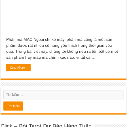
Dịch Vụ Sửa Chữa Ô Tô Tại Nhà Phường Hòa Hưng
Phấn má MAC Ngoài chì kẻ mày, phấn má cũng là một sản
phẩm được rất nhiều cô nàng yêu thích trong thời gian vừa
qua. Trong bài viết này, chúng tôi không nêu ra tên bất cứ một
sản phẩm hay màu má chính xác nào, vì tất cả …
Read More »
Click – Bói Tarot Dự Báo Hàng Tuần