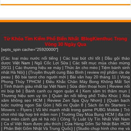
Từ Khóa Tìm Kiếm Phổ Biến Nhất IBlogKienthuc Trong
Vòng 30 Ngày Qua
[wpts_spin cache=”25920000″]
{
Các loại màu nước nổi tiếng
|
Các loại bút chì tốt
|
Dầu gội thảo
dược
Việt Nam |
Ngũ Cốc Lợi Sữa
|
Các tiết mục múa chào mừng
20/11
|
Các thương hiệu xe máy
|
Thức ăn cho mèo
|
Tiệm bánh sinh
nhật Hà Nội
} | {
Truyền thuyết cung Bảo Bình
|
review mỹ phẩm cle de
peau
|
Bộ bài tarot cho người mới
|
Bài văn hay 20 tháng 11
|
Vòng
Phong Thủy TPHCM
|
Điêu Khắc Chân Mày Bong Không Mất Sợi
|
Tỉnh thành giàu nhất tại Việt Nam
|
Sửa điện thoại hcm
|
Review nối
mi búp bê
|
Bánh canh cu ngon quận 4
|
Kem sâm trị thâm mụn
|
Thương hiệu sơn uy tín
|
Quán ăn nổi tiếng phố Triều Khúc
|
Xóa
xăm không sẹo HCM
|
Review Zen Spa Quy Nhơn
} | {
Quán bạch
tuộc nướng ngon Sài Gòn
|
Nối mi Quận 8
|
Sách ôn thi Starters –
Movers – Flyers
|
Vũ khí mạnh nhất trong game PUBG Mobile
|
Trò
chơi nhỏ tập hợp trẻ mầm non
|
Trường Dạy Múa Bụng HCM
|
địa chỉ
mua mèo cảnh giá rẻ hà nội
|
Công Ty Luật Uy Tín Nhất Việt Nam
|
Ca sĩ Việt Nam được yêu thích
| Cửa
Hàng Gốm Sứ Nhật Bản HCM
|
Phân Biệt Gốm Nhật Và Trung Quốc
} | {
Studio chụp hình cho mẹ và