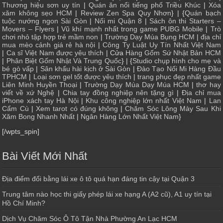
Thương hiệu sơn uy tín
|
Quán ăn nổi tiếng phố Triều Khúc
|
Xóa
xăm không sẹo HCM
|
Review Zen Spa Quy Nhơn
} | {
Quán bạch
tuộc nướng ngon Sài Gòn
|
Nối mi Quận 8
|
Sách ôn thi Starters –
Movers – Flyers
|
Vũ khí mạnh nhất trong game PUBG Mobile
|
Trò
chơi nhỏ tập hợp trẻ mầm non
|
Trường Dạy Múa Bụng HCM
|
địa chỉ
mua mèo cảnh giá rẻ hà nội
|
Công Ty Luật Uy Tín Nhất Việt Nam
|
Ca sĩ Việt Nam được yêu thích
| Cửa
Hàng Gốm Sứ Nhật Bản HCM
|
Phân Biệt Gốm Nhật Và Trung Quốc
} | {
Studio chụp hình cho mẹ và
bé gò vấp
|
Sân khấu hài kịch ở Sài Gòn
|
Đào Tạo Nối Mi Hàng Đầu
TPHCM
|
Loại sơn gel tốt được yêu thích
|
trang phục đẹp nhất game
Liên Minh Huyền Thoại
|
Trường Dạy Múa Dạy Múa HCM
|
thơ hay
viết về xứ Nghệ
|
Chia tay đồng nghiệp nên tặng gì
|
Địa chỉ mua
iPhone xách tay Hà Nội
|
Khu công nghiệp lớn nhất Việt Nam
|
Lan
Cẩm Cù
|
Xem tarot có đúng không
|
Chăm Sóc Lông Mày Sau Khi
Xăm Bong Nhanh Nhất
|
Ngân Hàng Lớn Nhất Việt Nam
}
[/wpts_spin]
Bài Viết Mới Nhất
Địa điểm đổi bằng lái xe ô tô quá hạn đáng tin cậy tại Quận 3
Trung tâm nào học thi giấy phép lái xe hạng A (A2 cũ), A1 uy tín tại
Hồ Chí Minh?
Dịch Vụ Chăm Sóc Ô Tô Tận Nhà Phường An Lạc HCM