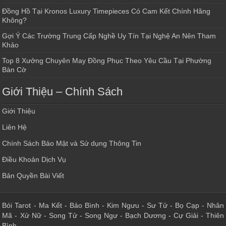
Đồng Hồ Tại Kronos Luxury Timepieces Có Cam Kết Chính Hãng
Không?
Gợi Ý Các Trường Trung Cấp Nghề Uy Tín Tại Nghệ An Nên Tham
Khảo
Top 8 Xưởng Chuyên May Đồng Phục Theo Yêu Cầu Tại Phường
Bàn Cờ
Giới Thiệu – Chính Sách
Giới Thiệu
Liên Hệ
Chính Sách Bảo Mật và Sử dụng Thông Tin
Điều Khoản Dịch Vụ
Bản Quyền Bài Viết
Bói Tarot
-
Ma Kết
-
Bảo Bình
-
Kim Ngưu
-
Sư Tử
-
Bọ Cạp
-
Nhân
Mã
-
Xử Nữ
-
Song Tử
-
Song Ngư
-
Bạch Dương
-
Cự Giải
-
Thiên
Bình