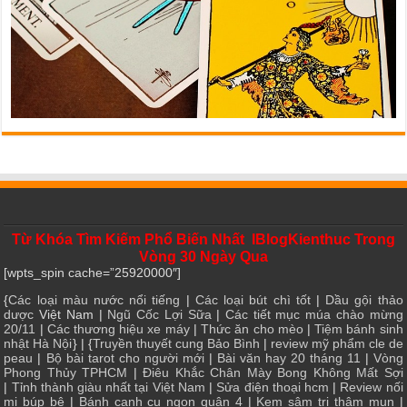
Từ Khóa Tìm Kiếm Phổ Biến Nhất IBlogKienthuc Trong
Vòng 30 Ngày Qua
[wpts_spin cache=”25920000″]
{
Các loại màu nước nổi tiếng
|
Các loại bút chì tốt
|
Dầu gội thảo
dược
Việt Nam |
Ngũ Cốc Lợi Sữa
|
Các tiết mục múa chào mừng
20/11
|
Các thương hiệu xe máy
|
Thức ăn cho mèo
|
Tiệm bánh sinh
nhật Hà Nội
} | {
Truyền thuyết cung Bảo Bình
|
review mỹ phẩm cle de
peau
|
Bộ bài tarot cho người mới
|
Bài văn hay 20 tháng 11
|
Vòng
Phong Thủy TPHCM
|
Điêu Khắc Chân Mày Bong Không Mất Sợi
|
Tỉnh thành giàu nhất tại Việt Nam
|
Sửa điện thoại hcm
|
Review nối
mi búp bê
|
Bánh canh cu ngon quận 4
|
Kem sâm trị thâm mụn
|