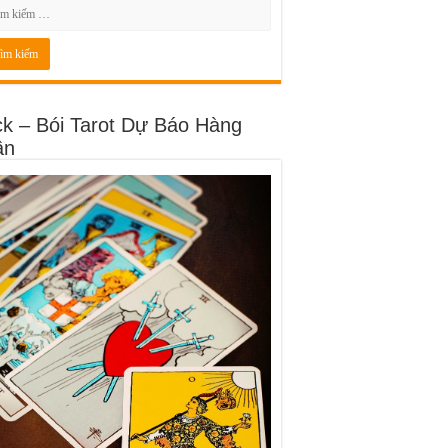
ck – Bói Tarot Dự Báo Hàng
ần