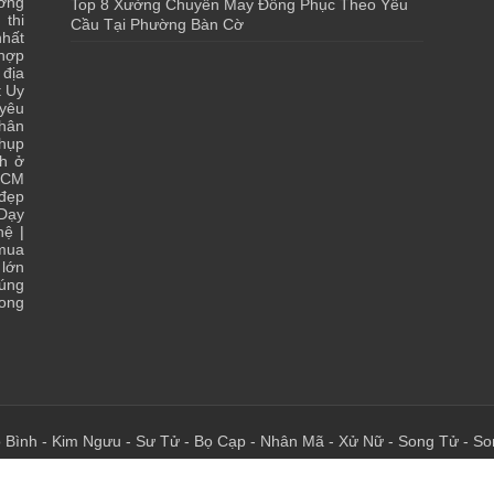
ớng
Top 8 Xưởng Chuyên May Đồng Phục Theo Yêu
 thi
Cầu Tại Phường Bàn Cờ
hất
 hợp
|
địa
t Uy
yêu
hân
chụp
ch ở
HCM
 đẹp
Dạy
hệ
|
 mua
lớn
đúng
ong
 Bình
-
Kim Ngưu
-
Sư Tử
-
Bọ Cạp
-
Nhân Mã
-
Xử Nữ
-
Song Tử
-
So
 - Chia Sẻ Kiến Thức Của Bạn - Của Tôi Tại Đây