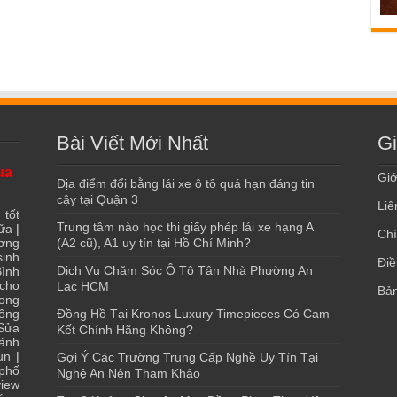
Bài Viết Mới Nhất
Gi
ua
Giớ
Địa điểm đổi bằng lái xe ô tô quá hạn đáng tin
cậy tại Quận 3
Liê
 tốt
Trung tâm nào học thi giấy phép lái xe hạng A
ữa
|
Chí
ơng
(A2 cũ), A1 uy tín tại Hồ Chí Minh?
sinh
Điề
Dịch Vụ Chăm Sóc Ô Tô Tận Nhà Phường An
ình
 cho
Lạc HCM
Bản
ong
ông
Đồng Hồ Tại Kronos Luxury Timepieces Có Cam
Sửa
Kết Chính Hãng Không?
ánh
ụn
|
Gợi Ý Các Trường Trung Cấp Nghề Uy Tín Tại
 phố
Nghệ An Nên Tham Khảo
iew