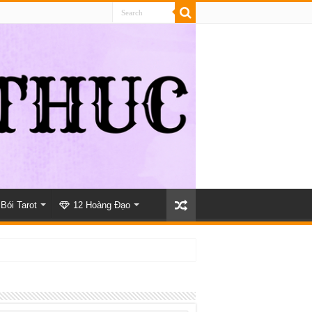
Bói Tarot
12 Hoàng Đạo