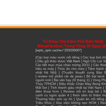
Từ Khóa Tìm Kiếm Phổ Biến Nhất
IBlogKienthuc Trong Vòng 30 Ngày Q
[wpts_spin cache=”25920000″]
{
Các loại màu nước nổi tiếng
|
Các loại bút chì
|
Dầu gội thảo dược
Việt Nam |
Ngũ Cốc Lợi S
Các tiết mục múa chào mừng 20/11
|
Các thư
hiệu xe máy
|
Thức ăn cho mèo
|
Tiệm bánh 
nhật Hà Nội
} | {
Truyền thuyết cung Bảo B
|
review mỹ phẩm cle de peau
|
Bộ bài tarot
người mới
|
Bài văn hay 20 tháng 11
|
Vòng Ph
Thủy TPHCM
|
Điêu Khắc Chân Mày Bong Kh
Mất Sợi
|
Tỉnh thành giàu nhất tại Việt Nam
|
điện thoại hcm
|
Review nối mi búp bê
|
B
canh cu ngon quận 4
|
Kem sâm trị thâm m
Thương hiệu sơn uy tín
|
Quán ăn nổi tiếng
Triều Khúc
|
Xóa xăm không sẹo HCM
|
Rev