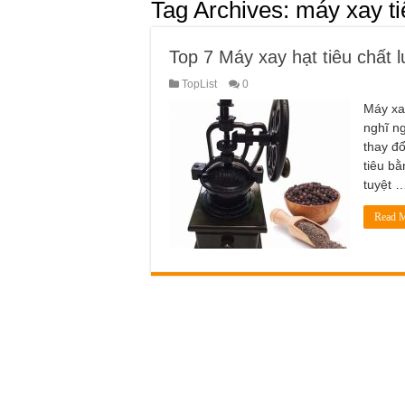
Tag Archives:
máy xay ti
Top 7 Máy xay hạt tiêu chất 
TopList
0
Máy xa
nghĩ n
thay đ
tiêu b
tuyệt 
Read M