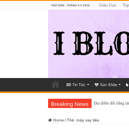
Giáo Dục
Top
THỨ NĂM , THÁNG 8 6 2026
Tin Tức
Sức Khỏe
Breaking News
Địa điểm đổi bằng lái
Home
/
Thẻ:
máy xay tiêu