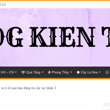
List
KH – CN
Quà Tặng
Phong Thủy
Cây Lá Hoa
 xe ô tô quá hạn đáng tin cậy tại Quận 3