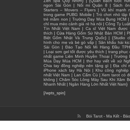
Zen Spa Quy Nhơn
} | {
Quán bạch tuộc nư
ngon Sài Gòn
|
Nối mi Quận 8
|
Sách ôn
Starters – Movers – Flyers
|
Vũ khí mạnh n
trong game PUBG Mobile
|
Trò chơi nhỏ tập
trẻ mầm non
|
Trường Dạy Múa Bụng HCM
chỉ mua mèo cảnh giá rẻ hà nội
|
Công Ty Luậ
Tín Nhất Việt Nam
|
Ca sĩ Việt Nam được 
thích
| Cửa
Hàng Gốm Sứ Nhật Bản HCM
|
P
Biệt Gốm Nhật Và Trung Quốc
} | {
Studio 
hình cho mẹ và bé gò vấp
|
Sân khấu hài kị
Sài Gòn
|
Đào Tạo Nối Mi Hàng Đầu TP
|
Loại sơn gel tốt được yêu thích
|
trang phục
nhất game Liên Minh Huyền Thoại
|
Trường 
Múa Dạy Múa HCM
|
thơ hay viết về xứ Ng
Chia tay đồng nghiệp nên tặng gì
|
Địa chỉ
iPhone xách tay Hà Nội
|
Khu công nghiệp 
nhất Việt Nam
|
Lan Cẩm Cù
|
Xem tarot có 
không
|
Chăm Sóc Lông Mày Sau Khi Xăm B
Nhanh Nhất
|
Ngân Hàng Lớn Nhất Việt Nam
}
[/wpts_spin]
Bói Tarot
-
Ma Kết
-
Bảo
© Copyright 2017 To 2026, I Blog Kiến Thức