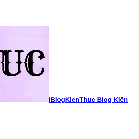
IBlogKienThuc Blog Kiến