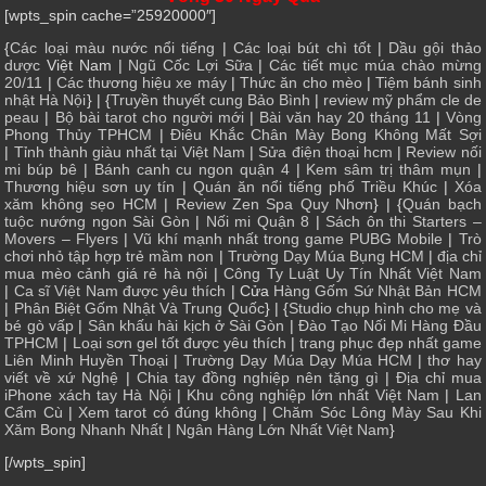
[wpts_spin cache=”25920000″]
{
Các loại màu nước nổi tiếng
|
Các loại bút chì tốt
|
Dầu gội thảo
dược
Việt Nam |
Ngũ Cốc Lợi Sữa
|
Các tiết mục múa chào mừng
20/11
|
Các thương hiệu xe máy
|
Thức ăn cho mèo
|
Tiệm bánh sinh
nhật Hà Nội
} | {
Truyền thuyết cung Bảo Bình
|
review mỹ phẩm cle de
peau
|
Bộ bài tarot cho người mới
|
Bài văn hay 20 tháng 11
|
Vòng
Phong Thủy TPHCM
|
Điêu Khắc Chân Mày Bong Không Mất Sợi
|
Tỉnh thành giàu nhất tại Việt Nam
|
Sửa điện thoại hcm
|
Review nối
mi búp bê
|
Bánh canh cu ngon quận 4
|
Kem sâm trị thâm mụn
|
Thương hiệu sơn uy tín
|
Quán ăn nổi tiếng phố Triều Khúc
|
Xóa
xăm không sẹo HCM
|
Review Zen Spa Quy Nhơn
} | {
Quán bạch
tuộc nướng ngon Sài Gòn
|
Nối mi Quận 8
|
Sách ôn thi Starters –
Movers – Flyers
|
Vũ khí mạnh nhất trong game PUBG Mobile
|
Trò
chơi nhỏ tập hợp trẻ mầm non
|
Trường Dạy Múa Bụng HCM
|
địa chỉ
mua mèo cảnh giá rẻ hà nội
|
Công Ty Luật Uy Tín Nhất Việt Nam
|
Ca sĩ Việt Nam được yêu thích
| Cửa
Hàng Gốm Sứ Nhật Bản HCM
|
Phân Biệt Gốm Nhật Và Trung Quốc
} | {
Studio chụp hình cho mẹ và
bé gò vấp
|
Sân khấu hài kịch ở Sài Gòn
|
Đào Tạo Nối Mi Hàng Đầu
TPHCM
|
Loại sơn gel tốt được yêu thích
|
trang phục đẹp nhất game
Liên Minh Huyền Thoại
|
Trường Dạy Múa Dạy Múa HCM
|
thơ hay
viết về xứ Nghệ
|
Chia tay đồng nghiệp nên tặng gì
|
Địa chỉ mua
iPhone xách tay Hà Nội
|
Khu công nghiệp lớn nhất Việt Nam
|
Lan
Cẩm Cù
|
Xem tarot có đúng không
|
Chăm Sóc Lông Mày Sau Khi
Xăm Bong Nhanh Nhất
|
Ngân Hàng Lớn Nhất Việt Nam
}
[/wpts_spin]