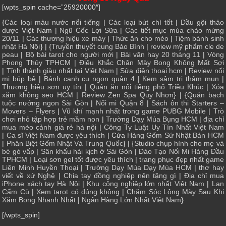
[wpts_spin cache=”25920000″]
{
Các loại màu nước nổi tiếng
|
Các loại bút chì tốt
|
Dầu gội thảo
dược
Việt Nam |
Ngũ Cốc Lợi Sữa
|
Các tiết mục múa chào mừng
20/11
|
Các thương hiệu xe máy
|
Thức ăn cho mèo
|
Tiệm bánh sinh
nhật Hà Nội
} | {
Truyền thuyết cung Bảo Bình
|
review mỹ phẩm cle de
peau
|
Bộ bài tarot cho người mới
|
Bài văn hay 20 tháng 11
|
Vòng
Phong Thủy TPHCM
|
Điêu Khắc Chân Mày Bong Không Mất Sợi
|
Tỉnh thành giàu nhất tại Việt Nam
|
Sửa điện thoại hcm
|
Review nối
mi búp bê
|
Bánh canh cu ngon quận 4
|
Kem sâm trị thâm mụn
|
Thương hiệu sơn uy tín
|
Quán ăn nổi tiếng phố Triều Khúc
|
Xóa
xăm không sẹo HCM
|
Review Zen Spa Quy Nhơn
} | {
Quán bạch
tuộc nướng ngon Sài Gòn
|
Nối mi Quận 8
|
Sách ôn thi Starters –
Movers – Flyers
|
Vũ khí mạnh nhất trong game PUBG Mobile
|
Trò
chơi nhỏ tập hợp trẻ mầm non
|
Trường Dạy Múa Bụng HCM
|
địa chỉ
mua mèo cảnh giá rẻ hà nội
|
Công Ty Luật Uy Tín Nhất Việt Nam
|
Ca sĩ Việt Nam được yêu thích
| Cửa
Hàng Gốm Sứ Nhật Bản HCM
|
Phân Biệt Gốm Nhật Và Trung Quốc
} | {
Studio chụp hình cho mẹ và
bé gò vấp
|
Sân khấu hài kịch ở Sài Gòn
|
Đào Tạo Nối Mi Hàng Đầu
TPHCM
|
Loại sơn gel tốt được yêu thích
|
trang phục đẹp nhất game
Liên Minh Huyền Thoại
|
Trường Dạy Múa Dạy Múa HCM
|
thơ hay
viết về xứ Nghệ
|
Chia tay đồng nghiệp nên tặng gì
|
Địa chỉ mua
iPhone xách tay Hà Nội
|
Khu công nghiệp lớn nhất Việt Nam
|
Lan
Cẩm Cù
|
Xem tarot có đúng không
|
Chăm Sóc Lông Mày Sau Khi
Xăm Bong Nhanh Nhất
|
Ngân Hàng Lớn Nhất Việt Nam
}
[/wpts_spin]