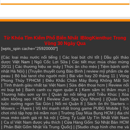
Từ Khóa Tìm Kiếm Phổ Biến Nhất IBlogKienthuc Trong
Vòng 30 Ngày Qua
[wpts_spin cache=”25920000″]
{
Các loại màu nước nổi tiếng
|
Các loại bút chì tốt
|
Dầu gội thảo
dược
Việt Nam |
Ngũ Cốc Lợi Sữa
|
Các tiết mục múa chào mừng
20/11
|
Các thương hiệu xe máy
|
Thức ăn cho mèo
|
Tiệm bánh sinh
nhật Hà Nội
} | {
Truyền thuyết cung Bảo Bình
|
review mỹ phẩm cle de
peau
|
Bộ bài tarot cho người mới
|
Bài văn hay 20 tháng 11
|
Vòng
Phong Thủy TPHCM
|
Điêu Khắc Chân Mày Bong Không Mất Sợi
|
Tỉnh thành giàu nhất tại Việt Nam
|
Sửa điện thoại hcm
|
Review nối
mi búp bê
|
Bánh canh cu ngon quận 4
|
Kem sâm trị thâm mụn
|
Thương hiệu sơn uy tín
|
Quán ăn nổi tiếng phố Triều Khúc
|
Xóa
xăm không sẹo HCM
|
Review Zen Spa Quy Nhơn
} | {
Quán bạch
tuộc nướng ngon Sài Gòn
|
Nối mi Quận 8
|
Sách ôn thi Starters –
Movers – Flyers
|
Vũ khí mạnh nhất trong game PUBG Mobile
|
Trò
chơi nhỏ tập hợp trẻ mầm non
|
Trường Dạy Múa Bụng HCM
|
địa chỉ
mua mèo cảnh giá rẻ hà nội
|
Công Ty Luật Uy Tín Nhất Việt Nam
|
Ca sĩ Việt Nam được yêu thích
| Cửa
Hàng Gốm Sứ Nhật Bản HCM
|
Phân Biệt Gốm Nhật Và Trung Quốc
} | {
Studio chụp hình cho mẹ và