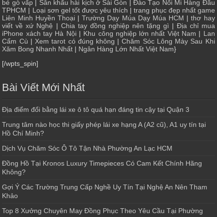
bé gò vấp
|
Sân khấu hài kịch ở Sài Gòn
|
Đào Tạo Nối Mi Hàng Đầu
TPHCM
|
Loại sơn gel tốt được yêu thích
|
trang phục đẹp nhất game
Liên Minh Huyền Thoại
|
Trường Dạy Múa Dạy Múa HCM
|
thơ hay
viết về xứ Nghệ
|
Chia tay đồng nghiệp nên tặng gì
|
Địa chỉ mua
iPhone xách tay Hà Nội
|
Khu công nghiệp lớn nhất Việt Nam
|
Lan
Cẩm Cù
|
Xem tarot có đúng không
|
Chăm Sóc Lông Mày Sau Khi
Xăm Bong Nhanh Nhất
|
Ngân Hàng Lớn Nhất Việt Nam
}
[/wpts_spin]
Bài Viết Mới Nhất
Địa điểm đổi bằng lái xe ô tô quá hạn đáng tin cậy tại Quận 3
Trung tâm nào học thi giấy phép lái xe hạng A (A2 cũ), A1 uy tín tại
Hồ Chí Minh?
Dịch Vụ Chăm Sóc Ô Tô Tận Nhà Phường An Lạc HCM
Đồng Hồ Tại Kronos Luxury Timepieces Có Cam Kết Chính Hãng
Không?
Gợi Ý Các Trường Trung Cấp Nghề Uy Tín Tại Nghệ An Nên Tham
Khảo
Top 8 Xưởng Chuyên May Đồng Phục Theo Yêu Cầu Tại Phường