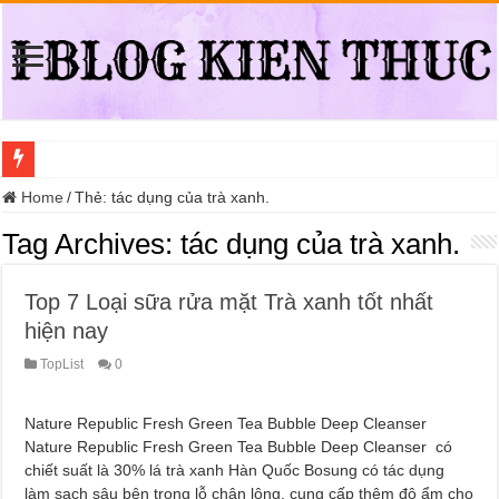
Địa điểm đổi bằng lái xe ô tô quá hạn đáng tin cậy tại Quận 3
Home
/
Thẻ:
tác dụng của trà xanh.
Trung tâm nào học thi giấy phép lái xe hạng A (A2 cũ), A1 uy tín tại Hồ Ch
Tag Archives:
tác dụng của trà xanh.
Dịch Vụ Chăm Sóc Ô Tô Tận Nhà Phường An Lạc HCM
Top 7 Loại sữa rửa mặt Trà xanh tốt nhất
Đồng Hồ Tại Kronos Luxury Timepieces Có Cam Kết Chính Hãng Không?
hiện nay
Gợi Ý Các Trường Trung Cấp Nghề Uy Tín Tại Nghệ An Nên Tham Khảo
TopList
0
Top 8 Xưởng Chuyên May Đồng Phục Theo Yêu Cầu Tại Phường Bàn Cờ
Sửa Chữa Ô Tô Lưu Động Có Bảo Hiểm Phường Đông Hưng Thuận
Nature Republic Fresh Green Tea Bubble Deep Cleanser
Chăm Sóc Ô Tô Lưu Động Tại Nhà Phường Phú Thọ HCM
Nature Republic Fresh Green Tea Bubble Deep Cleanser có
chiết suất là 30% lá trà xanh Hàn Quốc Bosung có tác dụng
Trung Tâm Đào Tạo Sát Hạch Lái Xe C1 Uy Tín Tại Thành Phố Thủ Đức,
làm sạch sâu bên trong lỗ chân lông, cung cấp thêm độ ẩm cho