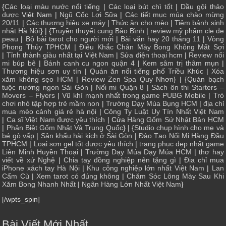
{
Các loại màu nước nổi tiếng
|
Các loại bút chì tốt
|
Dầu gội thảo
dược
Việt Nam |
Ngũ Cốc Lợi Sữa
|
Các tiết mục múa chào mừng
20/11
|
Các thương hiệu xe máy
|
Thức ăn cho mèo
|
Tiệm bánh sinh
nhật Hà Nội
} | {
Truyền thuyết cung Bảo Bình
|
review mỹ phẩm cle de
peau
|
Bộ bài tarot cho người mới
|
Bài văn hay 20 tháng 11
|
Vòng
Phong Thủy TPHCM
|
Điêu Khắc Chân Mày Bong Không Mất Sợi
|
Tỉnh thành giàu nhất tại Việt Nam
|
Sửa điện thoại hcm
|
Review nối
mi búp bê
|
Bánh canh cu ngon quận 4
|
Kem sâm trị thâm mụn
|
Thương hiệu sơn uy tín
|
Quán ăn nổi tiếng phố Triều Khúc
|
Xóa
xăm không sẹo HCM
|
Review Zen Spa Quy Nhơn
} | {
Quán bạch
tuộc nướng ngon Sài Gòn
|
Nối mi Quận 8
|
Sách ôn thi Starters –
Movers – Flyers
|
Vũ khí mạnh nhất trong game PUBG Mobile
|
Trò
chơi nhỏ tập hợp trẻ mầm non
|
Trường Dạy Múa Bụng HCM
|
địa chỉ
mua mèo cảnh giá rẻ hà nội
|
Công Ty Luật Uy Tín Nhất Việt Nam
|
Ca sĩ Việt Nam được yêu thích
| Cửa
Hàng Gốm Sứ Nhật Bản HCM
|
Phân Biệt Gốm Nhật Và Trung Quốc
} | {
Studio chụp hình cho mẹ và
bé gò vấp
|
Sân khấu hài kịch ở Sài Gòn
|
Đào Tạo Nối Mi Hàng Đầu
TPHCM
|
Loại sơn gel tốt được yêu thích
|
trang phục đẹp nhất game
Liên Minh Huyền Thoại
|
Trường Dạy Múa Dạy Múa HCM
|
thơ hay
viết về xứ Nghệ
|
Chia tay đồng nghiệp nên tặng gì
|
Địa chỉ mua
iPhone xách tay Hà Nội
|
Khu công nghiệp lớn nhất Việt Nam
|
Lan
Cẩm Cù
|
Xem tarot có đúng không
|
Chăm Sóc Lông Mày Sau Khi
Xăm Bong Nhanh Nhất
|
Ngân Hàng Lớn Nhất Việt Nam
}
[/wpts_spin]
Bài Viết Mới Nhất