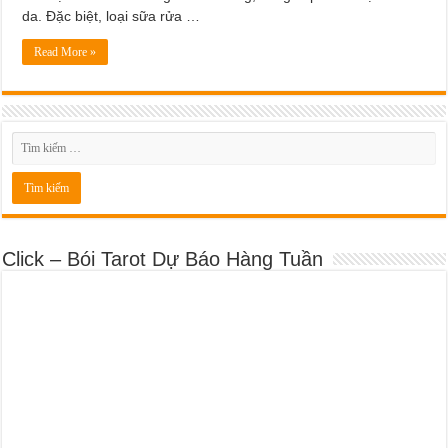
Dịch Vụ Sửa Chữa Ô Tô Tại Nhà Phường Hòa Hưng
da. Đặc biệt, loại sữa rửa …
Read More »
Click – Bói Tarot Dự Báo Hàng Tuần