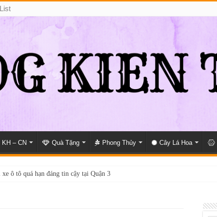
List
KH – CN
Quà Tặng
Phong Thủy
Cây Lá Hoa
 xe ô tô quá hạn đáng tin cậy tại Quận 3