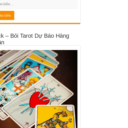
ck – Bói Tarot Dự Báo Hàng
ần