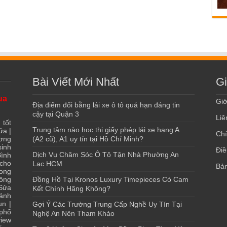
Bài Viết Mới Nhất
Gi
ua
Giớ
Địa điểm đổi bằng lái xe ô tô quá hạn đáng tin
cậy tại Quận 3
Liê
 tốt
Trung tâm nào học thi giấy phép lái xe hạng A
ữa
|
Chí
ơng
(A2 cũ), A1 uy tín tại Hồ Chí Minh?
sinh
Điề
Dịch Vụ Chăm Sóc Ô Tô Tận Nhà Phường An
ình
 cho
Lạc HCM
Bản
ong
ông
Đồng Hồ Tại Kronos Luxury Timepieces Có Cam
Sửa
Kết Chính Hãng Không?
ánh
ụn
|
Gợi Ý Các Trường Trung Cấp Nghề Uy Tín Tại
 phố
Nghệ An Nên Tham Khảo
iew