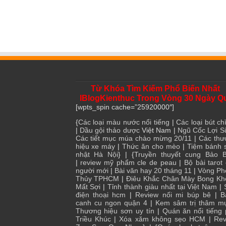
Từ Khóa Tìm Kiếm Phổ Biến Nhất
IBlogKienthuc Trong Vòng 30 Ngày Q
[wpts_spin cache=”25920000″]
{
Các loại màu nước nổi tiếng
|
Các loại bút chì
|
Dầu gội thảo dược
Việt Nam |
Ngũ Cốc Lợi S
Các tiết mục múa chào mừng 20/11
|
Các thư
hiệu xe máy
|
Thức ăn cho mèo
|
Tiệm bánh 
nhật Hà Nội
} | {
Truyền thuyết cung Bảo B
|
review mỹ phẩm cle de peau
|
Bộ bài tarot
người mới
|
Bài văn hay 20 tháng 11
|
Vòng Ph
Thủy TPHCM
|
Điêu Khắc Chân Mày Bong Kh
Mất Sợi
|
Tỉnh thành giàu nhất tại Việt Nam
|
điện thoại hcm
|
Review nối mi búp bê
|
B
canh cu ngon quận 4
|
Kem sâm trị thâm m
Thương hiệu sơn uy tín
|
Quán ăn nổi tiếng
Triều Khúc
|
Xóa xăm không sẹo HCM
|
Rev