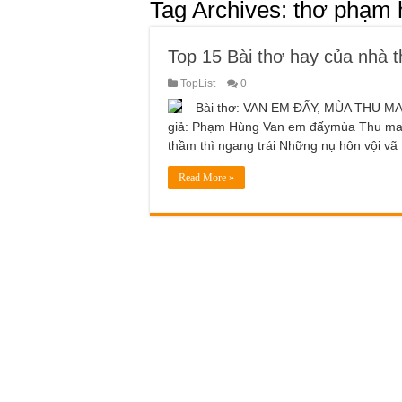
Tag Archives:
thơ phạm 
Top 15 Bài thơ hay của nhà
TopList
0
Bài thơ: VAN EM ĐẤY, MÙA THU 
giả: Phạm Hùng Van em đấymùa Thu mau t
thầm thì ngang trái Những nụ hôn vội vã
Read More »