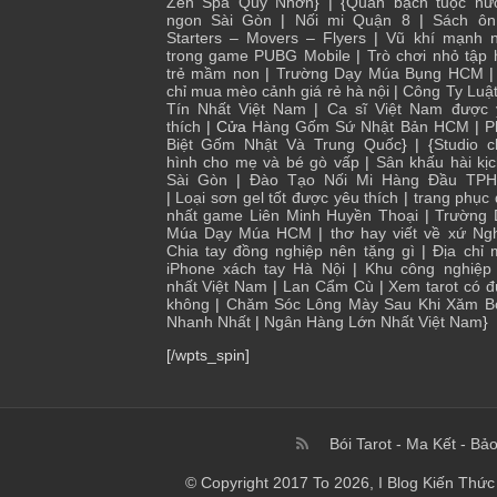
Zen Spa Quy Nhơn
} | {
Quán bạch tuộc nư
ngon Sài Gòn
|
Nối mi Quận 8
|
Sách ôn
Starters – Movers – Flyers
|
Vũ khí mạnh n
trong game PUBG Mobile
|
Trò chơi nhỏ tập
trẻ mầm non
|
Trường Dạy Múa Bụng HCM
chỉ mua mèo cảnh giá rẻ hà nội
|
Công Ty Luậ
Tín Nhất Việt Nam
|
Ca sĩ Việt Nam được 
thích
| Cửa
Hàng Gốm Sứ Nhật Bản HCM
|
P
Biệt Gốm Nhật Và Trung Quốc
} | {
Studio 
hình cho mẹ và bé gò vấp
|
Sân khấu hài kị
Sài Gòn
|
Đào Tạo Nối Mi Hàng Đầu TP
|
Loại sơn gel tốt được yêu thích
|
trang phục
nhất game Liên Minh Huyền Thoại
|
Trường 
Múa Dạy Múa HCM
|
thơ hay viết về xứ Ng
Chia tay đồng nghiệp nên tặng gì
|
Địa chỉ
iPhone xách tay Hà Nội
|
Khu công nghiệp 
nhất Việt Nam
|
Lan Cẩm Cù
|
Xem tarot có 
không
|
Chăm Sóc Lông Mày Sau Khi Xăm B
Nhanh Nhất
|
Ngân Hàng Lớn Nhất Việt Nam
}
[/wpts_spin]
Bói Tarot
-
Ma Kết
-
Bảo
© Copyright 2017 To 2026, I Blog Kiến Thức