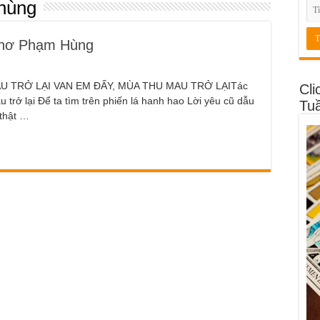
hùng
 thơ Phạm Hùng
MAU TRỞ LẠI VAN EM ĐẤY, MÙA THU MAU TRỞ LẠITác
Cli
rở lại Để ta tìm trên phiến lá hanh hao Lời yêu cũ dẫu
Tu
 thật …