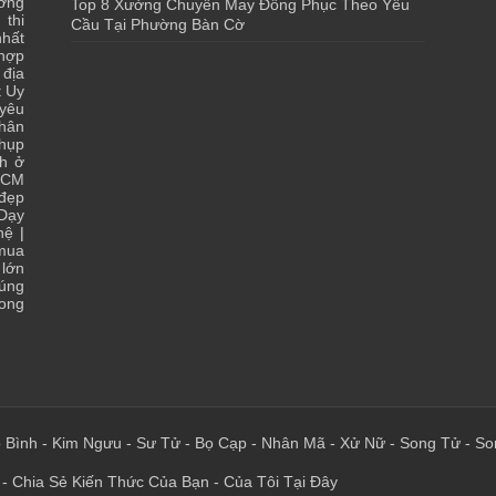
ớng
Top 8 Xưởng Chuyên May Đồng Phục Theo Yêu
 thi
Cầu Tại Phường Bàn Cờ
hất
 hợp
|
địa
t Uy
yêu
hân
chụp
ch ở
HCM
 đẹp
Dạy
hệ
|
 mua
lớn
đúng
ong
 Bình
-
Kim Ngưu
-
Sư Tử
-
Bọ Cạp
-
Nhân Mã
-
Xử Nữ
-
Song Tử
-
So
 - Chia Sẻ Kiến Thức Của Bạn - Của Tôi Tại Đây