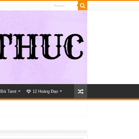
Bói Tarot
12 Hoàng Đạo