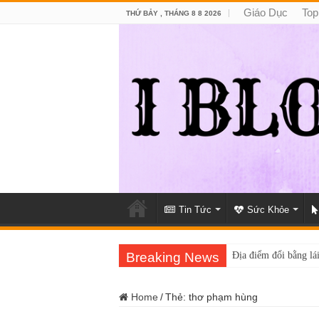
Giáo Dục
Top
THỨ BẢY , THÁNG 8 8 2026
Tin Tức
Sức Khỏe
Breaking News
Địa điểm đổi bằng lái
Home
/
Thẻ:
thơ phạm hùng