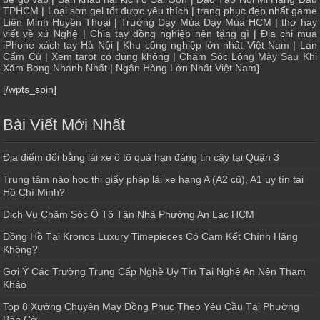
TPHCM
|
Loại sơn gel tốt được yêu thích
|
trang phục đẹp nhất game
Liên Minh Huyền Thoại
|
Trường Dạy Múa Dạy Múa HCM
|
thơ hay
viết về xứ Nghệ
|
Chia tay đồng nghiệp nên tặng gì
|
Địa chỉ mua
iPhone xách tay Hà Nội
|
Khu công nghiệp lớn nhất Việt Nam
|
Lan
Cẩm Cù
|
Xem tarot có đúng không
|
Chăm Sóc Lông Mày Sau Khi
Xăm Bong Nhanh Nhất
|
Ngân Hàng Lớn Nhất Việt Nam
}
[/wpts_spin]
Bài Viết Mới Nhất
Địa điểm đổi bằng lái xe ô tô quá hạn đáng tin cậy tại Quận 3
Trung tâm nào học thi giấy phép lái xe hạng A (A2 cũ), A1 uy tín tại
Hồ Chí Minh?
Dịch Vụ Chăm Sóc Ô Tô Tận Nhà Phường An Lạc HCM
Đồng Hồ Tại Kronos Luxury Timepieces Có Cam Kết Chính Hãng
Không?
Gợi Ý Các Trường Trung Cấp Nghề Uy Tín Tại Nghệ An Nên Tham
Khảo
Top 8 Xưởng Chuyên May Đồng Phục Theo Yêu Cầu Tại Phường
Bàn Cờ