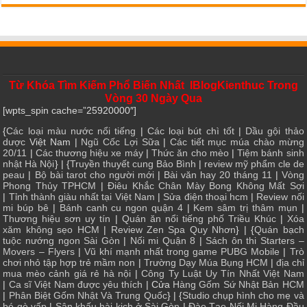
Từ Khóa Tìm Kiếm Phổ Biến Nhất IBlogKienthuc Trong
Vòng 30 Ngày Qua
[wpts_spin cache=”25920000″]
{
Các loại màu nước nổi tiếng
|
Các loại bút chì tốt
|
Dầu gội thảo
dược
Việt Nam |
Ngũ Cốc Lợi Sữa
|
Các tiết mục múa chào mừng
20/11
|
Các thương hiệu xe máy
|
Thức ăn cho mèo
|
Tiệm bánh sinh
nhật Hà Nội
} | {
Truyền thuyết cung Bảo Bình
|
review mỹ phẩm cle de
peau
|
Bộ bài tarot cho người mới
|
Bài văn hay 20 tháng 11
|
Vòng
Phong Thủy TPHCM
|
Điêu Khắc Chân Mày Bong Không Mất Sợi
|
Tỉnh thành giàu nhất tại Việt Nam
|
Sửa điện thoại hcm
|
Review nối
mi búp bê
|
Bánh canh cu ngon quận 4
|
Kem sâm trị thâm mụn
|
Thương hiệu sơn uy tín
|
Quán ăn nổi tiếng phố Triều Khúc
|
Xóa
xăm không sẹo HCM
|
Review Zen Spa Quy Nhơn
} | {
Quán bạch
tuộc nướng ngon Sài Gòn
|
Nối mi Quận 8
|
Sách ôn thi Starters –
Movers – Flyers
|
Vũ khí mạnh nhất trong game PUBG Mobile
|
Trò
chơi nhỏ tập hợp trẻ mầm non
|
Trường Dạy Múa Bụng HCM
|
địa chỉ
mua mèo cảnh giá rẻ hà nội
|
Công Ty Luật Uy Tín Nhất Việt Nam
|
Ca sĩ Việt Nam được yêu thích
| Cửa
Hàng Gốm Sứ Nhật Bản HCM
|
Phân Biệt Gốm Nhật Và Trung Quốc
} | {
Studio chụp hình cho mẹ và
bé gò vấp
|
Sân khấu hài kịch ở Sài Gòn
|
Đào Tạo Nối Mi Hàng Đầu