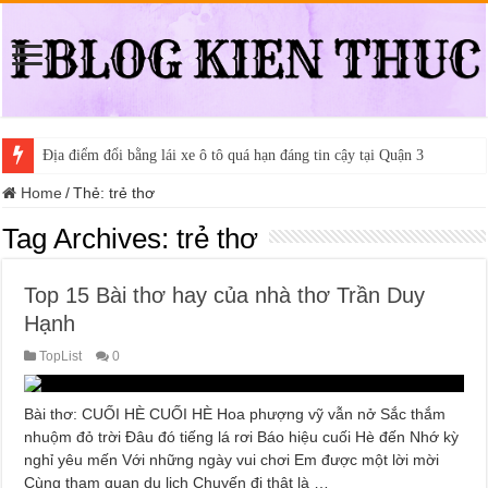
Địa điểm đổi bằng lái xe ô tô quá hạn đáng tin cậy tại Quận 3
Home
/
Thẻ:
trẻ thơ
Tag Archives:
trẻ thơ
Top 15 Bài thơ hay của nhà thơ Trần Duy
Hạnh
TopList
0
Bài thơ: CUỐI HÈ CUỐI HÈ Hoa phượng vỹ vẫn nở Sắc thắm
nhuộm đỏ trời Đâu đó tiếng lá rơi Báo hiệu cuối Hè đến Nhớ kỳ
nghỉ yêu mến Với những ngày vui chơi Em được một lời mời
Cùng tham quan du lịch Chuyến đi thật là …