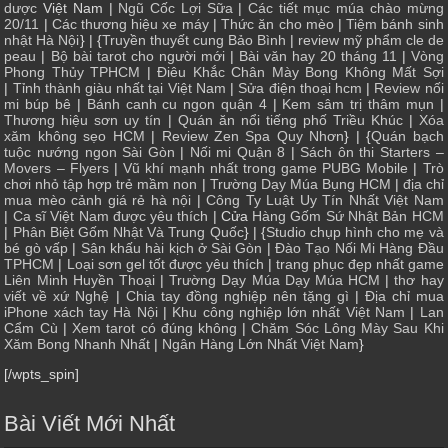
dược
Việt Nam |
Ngũ Cốc Lợi Sữa
|
Các tiết mục múa chào mừng
20/11
|
Các thương hiệu xe máy
|
Thức ăn cho mèo
|
Tiệm bánh sinh
nhật Hà Nội
} | {
Truyền thuyết cung Bảo Bình
|
review mỹ phẩm cle de
peau
|
Bộ bài tarot cho người mới
|
Bài văn hay 20 tháng 11
|
Vòng
Phong Thủy TPHCM
|
Điêu Khắc Chân Mày Bong Không Mất Sợi
|
Tỉnh thành giàu nhất tại Việt Nam
|
Sửa điện thoại hcm
|
Review nối
mi búp bê
|
Bánh canh cu ngon quận 4
|
Kem sâm trị thâm mụn
|
Thương hiệu sơn uy tín
|
Quán ăn nổi tiếng phố Triều Khúc
|
Xóa
xăm không sẹo HCM
|
Review Zen Spa Quy Nhơn
} | {
Quán bạch
tuộc nướng ngon Sài Gòn
|
Nối mi Quận 8
|
Sách ôn thi Starters –
Movers – Flyers
|
Vũ khí mạnh nhất trong game PUBG Mobile
|
Trò
chơi nhỏ tập hợp trẻ mầm non
|
Trường Dạy Múa Bụng HCM
|
địa chỉ
mua mèo cảnh giá rẻ hà nội
|
Công Ty Luật Uy Tín Nhất Việt Nam
|
Ca sĩ Việt Nam được yêu thích
| Cửa
Hàng Gốm Sứ Nhật Bản HCM
|
Phân Biệt Gốm Nhật Và Trung Quốc
} | {
Studio chụp hình cho mẹ và
bé gò vấp
|
Sân khấu hài kịch ở Sài Gòn
|
Đào Tạo Nối Mi Hàng Đầu
TPHCM
|
Loại sơn gel tốt được yêu thích
|
trang phục đẹp nhất game
Liên Minh Huyền Thoại
|
Trường Dạy Múa Dạy Múa HCM
|
thơ hay
viết về xứ Nghệ
|
Chia tay đồng nghiệp nên tặng gì
|
Địa chỉ mua
iPhone xách tay Hà Nội
|
Khu công nghiệp lớn nhất Việt Nam
|
Lan
Cẩm Cù
|
Xem tarot có đúng không
|
Chăm Sóc Lông Mày Sau Khi
Xăm Bong Nhanh Nhất
|
Ngân Hàng Lớn Nhất Việt Nam
}
[/wpts_spin]
Bài Viết Mới Nhất