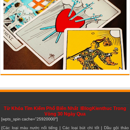
Từ Khóa Tìm Kiếm Phổ Biến Nhất IBlogKienthuc Trong
Vòng 30 Ngày Qua
[wpts_spin cache=”25920000″]
{
Các loại màu nước nổi tiếng
|
Các loại bút chì tốt
|
Dầu gội thảo