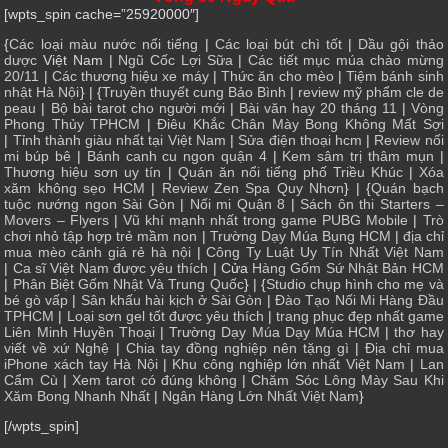
[wpts_spin cache=”25920000″]
{
Các loại màu nước nổi tiếng
|
Các loại bút chì tốt
|
Dầu gội thảo
dược
Việt Nam |
Ngũ Cốc Lợi Sữa
|
Các tiết mục múa chào mừng
20/11
|
Các thương hiệu xe máy
|
Thức ăn cho mèo
|
Tiệm bánh sinh
nhật Hà Nội
} | {
Truyền thuyết cung Bảo Bình
|
review mỹ phẩm cle de
peau
|
Bộ bài tarot cho người mới
|
Bài văn hay 20 tháng 11
|
Vòng
Phong Thủy TPHCM
|
Điêu Khắc Chân Mày Bong Không Mất Sợi
|
Tỉnh thành giàu nhất tại Việt Nam
|
Sửa điện thoại hcm
|
Review nối
mi búp bê
|
Bánh canh cu ngon quận 4
|
Kem sâm trị thâm mụn
|
Thương hiệu sơn uy tín
|
Quán ăn nổi tiếng phố Triều Khúc
|
Xóa
xăm không sẹo HCM
|
Review Zen Spa Quy Nhơn
} | {
Quán bạch
tuộc nướng ngon Sài Gòn
|
Nối mi Quận 8
|
Sách ôn thi Starters –
Movers – Flyers
|
Vũ khí mạnh nhất trong game PUBG Mobile
|
Trò
chơi nhỏ tập hợp trẻ mầm non
|
Trường Dạy Múa Bụng HCM
|
địa chỉ
mua mèo cảnh giá rẻ hà nội
|
Công Ty Luật Uy Tín Nhất Việt Nam
|
Ca sĩ Việt Nam được yêu thích
| Cửa
Hàng Gốm Sứ Nhật Bản HCM
|
Phân Biệt Gốm Nhật Và Trung Quốc
} | {
Studio chụp hình cho mẹ và
bé gò vấp
|
Sân khấu hài kịch ở Sài Gòn
|
Đào Tạo Nối Mi Hàng Đầu
TPHCM
|
Loại sơn gel tốt được yêu thích
|
trang phục đẹp nhất game
Liên Minh Huyền Thoại
|
Trường Dạy Múa Dạy Múa HCM
|
thơ hay
viết về xứ Nghệ
|
Chia tay đồng nghiệp nên tặng gì
|
Địa chỉ mua
iPhone xách tay Hà Nội
|
Khu công nghiệp lớn nhất Việt Nam
|
Lan
Cẩm Cù
|
Xem tarot có đúng không
|
Chăm Sóc Lông Mày Sau Khi
Xăm Bong Nhanh Nhất
|
Ngân Hàng Lớn Nhất Việt Nam
}
[/wpts_spin]