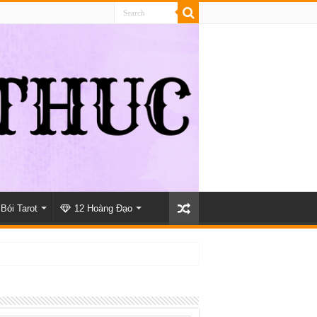
Bói Tarot
12 Hoàng Đạo