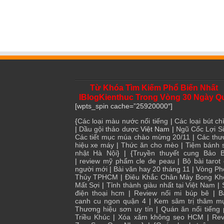
Từ Khóa Tìm Kiếm Phổ Biến Nhất
IBlogKienthuc Trong Vòng 30 Ngày Q
[wpts_spin cache=”25920000″]
{
Các loại màu nước nổi tiếng
|
Các loại bút chì
|
Dầu gội thảo dược
Việt Nam |
Ngũ Cốc Lợi S
Các tiết mục múa chào mừng 20/11
|
Các thư
hiệu xe máy
|
Thức ăn cho mèo
|
Tiệm bánh 
nhật Hà Nội
} | {
Truyền thuyết cung Bảo B
|
review mỹ phẩm cle de peau
|
Bộ bài tarot
người mới
|
Bài văn hay 20 tháng 11
|
Vòng Ph
Thủy TPHCM
|
Điêu Khắc Chân Mày Bong Kh
Mất Sợi
|
Tỉnh thành giàu nhất tại Việt Nam
|
điện thoại hcm
|
Review nối mi búp bê
|
B
canh cu ngon quận 4
|
Kem sâm trị thâm m
Thương hiệu sơn uy tín
|
Quán ăn nổi tiếng
Triều Khúc
|
Xóa xăm không sẹo HCM
|
Rev