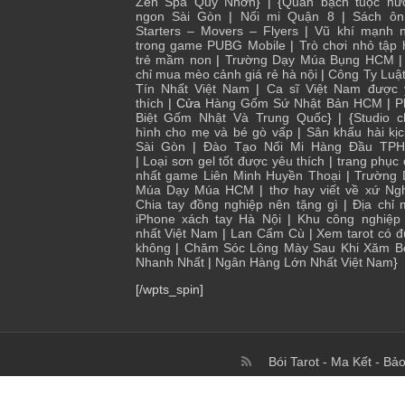
Zen Spa Quy Nhơn
} | {
Quán bạch tuộc nư
ngon Sài Gòn
|
Nối mi Quận 8
|
Sách ôn
Starters – Movers – Flyers
|
Vũ khí mạnh n
trong game PUBG Mobile
|
Trò chơi nhỏ tập
trẻ mầm non
|
Trường Dạy Múa Bụng HCM
chỉ mua mèo cảnh giá rẻ hà nội
|
Công Ty Luậ
Tín Nhất Việt Nam
|
Ca sĩ Việt Nam được 
thích
| Cửa
Hàng Gốm Sứ Nhật Bản HCM
|
P
Biệt Gốm Nhật Và Trung Quốc
} | {
Studio 
hình cho mẹ và bé gò vấp
|
Sân khấu hài kị
Sài Gòn
|
Đào Tạo Nối Mi Hàng Đầu TP
|
Loại sơn gel tốt được yêu thích
|
trang phục
nhất game Liên Minh Huyền Thoại
|
Trường 
Múa Dạy Múa HCM
|
thơ hay viết về xứ Ng
Chia tay đồng nghiệp nên tặng gì
|
Địa chỉ
iPhone xách tay Hà Nội
|
Khu công nghiệp 
nhất Việt Nam
|
Lan Cẩm Cù
|
Xem tarot có 
không
|
Chăm Sóc Lông Mày Sau Khi Xăm B
Nhanh Nhất
|
Ngân Hàng Lớn Nhất Việt Nam
}
[/wpts_spin]
Bói Tarot
-
Ma Kết
-
Bảo
© Copyright 2017 To 2026, I Blog Kiến Thức