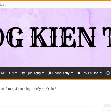
List
KH – CN
Quà Tặng
Phong Thủy
Cây Lá Hoa
 xe ô tô quá hạn đáng tin cậy tại Quận 3