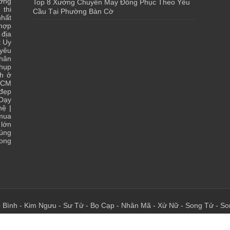
ớng
Top 8 Xưởng Chuyên May Đồng Phục Theo Yêu
 thi
Cầu Tại Phường Bàn Cờ
hất
 hợp
|
địa
t Uy
yêu
hân
chụp
ch ở
HCM
 đẹp
Dạy
hệ
|
 mua
lớn
đúng
ong
 Bình
-
Kim Ngưu
-
Sư Tử
-
Bọ Cạp
-
Nhân Mã
-
Xử Nữ
-
Song Tử
-
So
 - Chia Sẻ Kiến Thức Của Bạn - Của Tôi Tại Đây