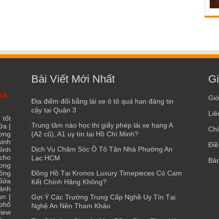
Bài Viết Mới Nhất
Gi
ua
Giớ
Địa điểm đổi bằng lái xe ô tô quá hạn đáng tin
cậy tại Quận 3
Liê
 tốt
Trung tâm nào học thi giấy phép lái xe hạng A
ữa
|
Chí
ơng
(A2 cũ), A1 uy tín tại Hồ Chí Minh?
sinh
Điề
Dịch Vụ Chăm Sóc Ô Tô Tận Nhà Phường An
ình
 cho
Lạc HCM
Bản
ong
ông
Đồng Hồ Tại Kronos Luxury Timepieces Có Cam
Sửa
Kết Chính Hãng Không?
ánh
ụn
|
Gợi Ý Các Trường Trung Cấp Nghề Uy Tín Tại
 phố
Nghệ An Nên Tham Khảo
iew