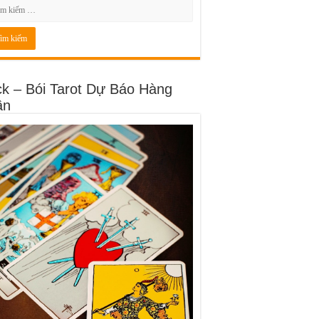
ck – Bói Tarot Dự Báo Hàng
ần