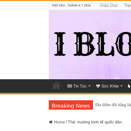
Giáo Dục
Top
THỨ SÁU , THÁNG 8 7 2026
Tin Tức
Sức Khỏe
Breaking News
Địa điểm đổi bằng lái
Home
/
Thẻ:
trường kinh tế quốc dân