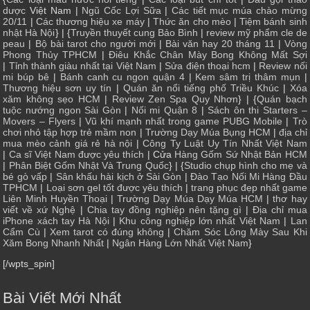
dược
Việt Nam |
Ngũ Cốc Lợi Sữa
|
Các tiết mục múa chào mừng
20/11
|
Các thương hiệu xe máy
|
Thức ăn cho mèo
|
Tiệm bánh sinh
nhật Hà Nội
} | {
Truyền thuyết cung Bảo Bình
|
review mỹ phẩm cle de
peau
|
Bộ bài tarot cho người mới
|
Bài văn hay 20 tháng 11
|
Vòng
Phong Thủy TPHCM
|
Điêu Khắc Chân Mày Bong Không Mất Sợi
|
Tỉnh thành giàu nhất tại Việt Nam
|
Sửa điện thoại hcm
|
Review nối
mi búp bê
|
Bánh canh cu ngon quận 4
|
Kem sâm trị thâm mụn
|
Thương hiệu sơn uy tín
|
Quán ăn nổi tiếng phố Triều Khúc
|
Xóa
xăm không sẹo HCM
|
Review Zen Spa Quy Nhơn
} | {
Quán bạch
tuộc nướng ngon Sài Gòn
|
Nối mi Quận 8
|
Sách ôn thi Starters –
Movers – Flyers
|
Vũ khí mạnh nhất trong game PUBG Mobile
|
Trò
chơi nhỏ tập hợp trẻ mầm non
|
Trường Dạy Múa Bụng HCM
|
địa chỉ
mua mèo cảnh giá rẻ hà nội
|
Công Ty Luật Uy Tín Nhất Việt Nam
|
Ca sĩ Việt Nam được yêu thích
| Cửa
Hàng Gốm Sứ Nhật Bản HCM
|
Phân Biệt Gốm Nhật Và Trung Quốc
} | {
Studio chụp hình cho mẹ và
bé gò vấp
|
Sân khấu hài kịch ở Sài Gòn
|
Đào Tạo Nối Mi Hàng Đầu
TPHCM
|
Loại sơn gel tốt được yêu thích
|
trang phục đẹp nhất game
Liên Minh Huyền Thoại
|
Trường Dạy Múa Dạy Múa HCM
|
thơ hay
viết về xứ Nghệ
|
Chia tay đồng nghiệp nên tặng gì
|
Địa chỉ mua
iPhone xách tay Hà Nội
|
Khu công nghiệp lớn nhất Việt Nam
|
Lan
Cẩm Cù
|
Xem tarot có đúng không
|
Chăm Sóc Lông Mày Sau Khi
Xăm Bong Nhanh Nhất
|
Ngân Hàng Lớn Nhất Việt Nam
}
[/wpts_spin]
Bài Viết Mới Nhất