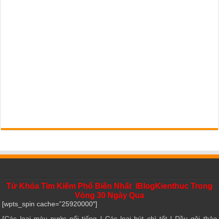
Từ Khóa Tìm Kiếm Phổ Biến Nhất IBlogKienthuc Trong
Vòng 30 Ngày Qua
[wpts_spin cache=”25920000″]
{
Các loại màu nước nổi tiếng
|
Các loại bút chì tốt
|
Dầu gội thảo