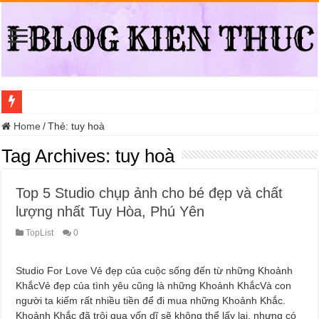
Địa điểm đổi bằng lái xe ô tô quá hạn đáng tin cậy tại Quận 3
Home
/
Thẻ:
tuy hoà
Trung tâm nào học thi giấy phép lái xe hạng A (A2 cũ), A1 uy tín tại Hồ Ch
Tag Archives:
tuy hoà
Dịch Vụ Chăm Sóc Ô Tô Tận Nhà Phường An Lạc HCM
Top 5 Studio chụp ảnh cho bé đẹp và chất
Đồng Hồ Tại Kronos Luxury Timepieces Có Cam Kết Chính Hãng Không?
lượng nhất Tuy Hòa, Phú Yên
Gợi Ý Các Trường Trung Cấp Nghề Uy Tín Tại Nghệ An Nên Tham Khảo
TopList
0
Top 8 Xưởng Chuyên May Đồng Phục Theo Yêu Cầu Tại Phường Bàn Cờ
Sửa Chữa Ô Tô Lưu Động Có Bảo Hiểm Phường Đông Hưng Thuận
Studio For Love Vẻ đẹp của cuộc sống đến từ những Khoảnh
Chăm Sóc Ô Tô Lưu Động Tại Nhà Phường Phú Thọ HCM
KhắcVẻ đẹp của tình yêu cũng là những Khoảnh KhắcVà con
người ta kiếm rất nhiều tiền để đi mua những Khoảnh Khắc.
Trung Tâm Đào Tạo Sát Hạch Lái Xe C1 Uy Tín Tại Thành Phố Thủ Đức,
Khoảnh Khắc đã trôi qua vốn dĩ sẽ không thể lấy lại, nhưng có