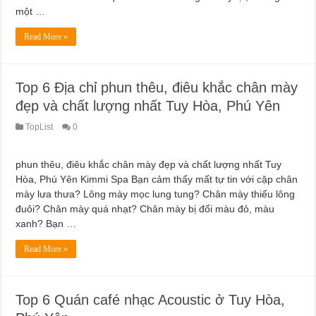
Dịch Vụ Sửa Chữa Ô Tô Tại Nhà Phường Hòa Hưng
một …
Read More »
Top 6 Địa chỉ phun thêu, điêu khắc chân mày
đẹp và chất lượng nhất Tuy Hòa, Phú Yên
TopList
0
phun thêu, điêu khắc chân mày đẹp và chất lượng nhất Tuy
Hòa, Phú Yên Kimmi Spa Bạn cảm thấy mất tự tin với cặp chân
mày lưa thưa? Lông mày mọc lung tung? Chân mày thiếu lông
đuôi? Chân mày quá nhạt? Chân mày bị đổi màu đỏ, màu
xanh? Bạn …
Read More »
Top 6 Quán café nhạc Acoustic ở Tuy Hòa,