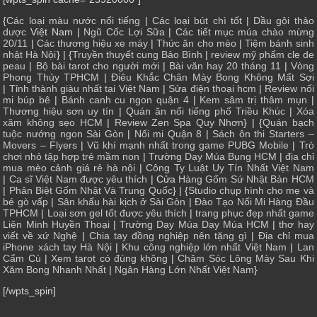
{
Các loại màu nước nổi tiếng
|
Các loại bút chì tốt
|
Dầu gội thảo
dược
Việt Nam |
Ngũ Cốc Lợi Sữa
|
Các tiết mục múa chào mừng
20/11
|
Các thương hiệu xe máy
|
Thức ăn cho mèo
|
Tiệm bánh sinh
nhật Hà Nội
} | {
Truyền thuyết cung Bảo Bình
|
review mỹ phẩm cle de
peau
|
Bộ bài tarot cho người mới
|
Bài văn hay 20 tháng 11
|
Vòng
Phong Thủy TPHCM
|
Điêu Khắc Chân Mày Bong Không Mất Sợi
|
Tỉnh thành giàu nhất tại Việt Nam
|
Sửa điện thoại hcm
|
Review nối
mi búp bê
|
Bánh canh cu ngon quận 4
|
Kem sâm trị thâm mụn
|
Thương hiệu sơn uy tín
|
Quán ăn nổi tiếng phố Triều Khúc
|
Xóa
xăm không sẹo HCM
|
Review Zen Spa Quy Nhơn
} | {
Quán bạch
tuộc nướng ngon Sài Gòn
|
Nối mi Quận 8
|
Sách ôn thi Starters –
Movers – Flyers
|
Vũ khí mạnh nhất trong game PUBG Mobile
|
Trò
chơi nhỏ tập hợp trẻ mầm non
|
Trường Dạy Múa Bụng HCM
|
địa chỉ
mua mèo cảnh giá rẻ hà nội
|
Công Ty Luật Uy Tín Nhất Việt Nam
|
Ca sĩ Việt Nam được yêu thích
| Cửa
Hàng Gốm Sứ Nhật Bản HCM
|
Phân Biệt Gốm Nhật Và Trung Quốc
} | {
Studio chụp hình cho mẹ và
bé gò vấp
|
Sân khấu hài kịch ở Sài Gòn
|
Đào Tạo Nối Mi Hàng Đầu
TPHCM
|
Loại sơn gel tốt được yêu thích
|
trang phục đẹp nhất game
Liên Minh Huyền Thoại
|
Trường Dạy Múa Dạy Múa HCM
|
thơ hay
viết về xứ Nghệ
|
Chia tay đồng nghiệp nên tặng gì
|
Địa chỉ mua
iPhone xách tay Hà Nội
|
Khu công nghiệp lớn nhất Việt Nam
|
Lan
Cẩm Cù
|
Xem tarot có đúng không
|
Chăm Sóc Lông Mày Sau Khi
Xăm Bong Nhanh Nhất
|
Ngân Hàng Lớn Nhất Việt Nam
}
[/wpts_spin]