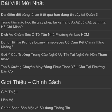
Bài Viết Mới Nhất
Địa điểm đổi bằng lái xe ô tô quá hạn đáng tin cậy tại Quận 3
Trung tâm nào học thi giấy phép lái xe hạng A (A2 cũ), A1 uy tín tại
Hồ Chí Minh?
Dịch Vụ Chăm Sóc Ô Tô Tận Nhà Phường An Lạc HCM
Đồng Hồ Tại Kronos Luxury Timepieces Có Cam Kết Chính Hãng
Không?
Gợi Ý Các Trường Trung Cấp Nghề Uy Tín Tại Nghệ An Nên Tham
Khảo
Top 8 Xưởng Chuyên May Đồng Phục Theo Yêu Cầu Tại Phường
Bàn Cờ
Giới Thiệu – Chính Sách
Giới Thiệu
Liên Hệ
Chính Sách Bảo Mật và Sử dụng Thông Tin