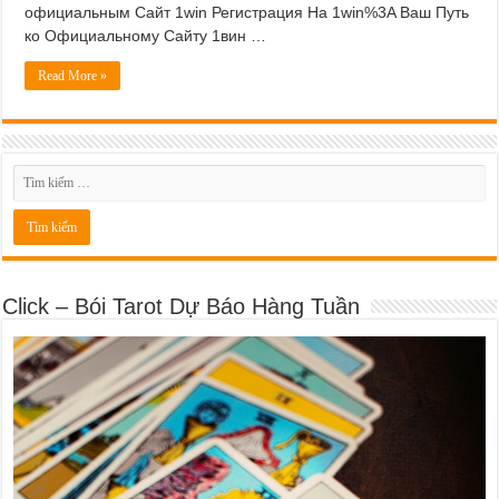
официальным Сайт 1win Регистрация На 1win%3A Ваш Путь
ко Официальному Сайту 1вин …
Read More »
Click – Bói Tarot Dự Báo Hàng Tuần