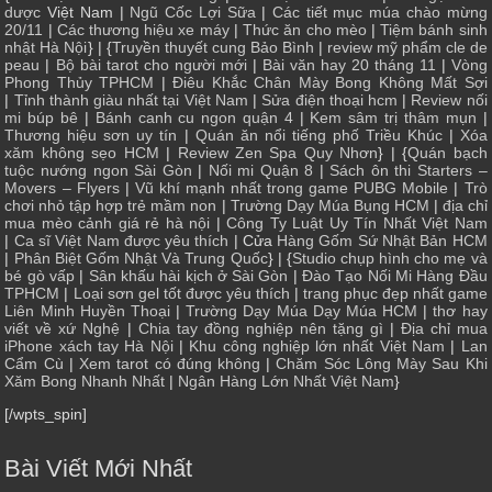
dược
Việt Nam |
Ngũ Cốc Lợi Sữa
|
Các tiết mục múa chào mừng
20/11
|
Các thương hiệu xe máy
|
Thức ăn cho mèo
|
Tiệm bánh sinh
nhật Hà Nội
} | {
Truyền thuyết cung Bảo Bình
|
review mỹ phẩm cle de
peau
|
Bộ bài tarot cho người mới
|
Bài văn hay 20 tháng 11
|
Vòng
Phong Thủy TPHCM
|
Điêu Khắc Chân Mày Bong Không Mất Sợi
|
Tỉnh thành giàu nhất tại Việt Nam
|
Sửa điện thoại hcm
|
Review nối
mi búp bê
|
Bánh canh cu ngon quận 4
|
Kem sâm trị thâm mụn
|
Thương hiệu sơn uy tín
|
Quán ăn nổi tiếng phố Triều Khúc
|
Xóa
xăm không sẹo HCM
|
Review Zen Spa Quy Nhơn
} | {
Quán bạch
tuộc nướng ngon Sài Gòn
|
Nối mi Quận 8
|
Sách ôn thi Starters –
Movers – Flyers
|
Vũ khí mạnh nhất trong game PUBG Mobile
|
Trò
chơi nhỏ tập hợp trẻ mầm non
|
Trường Dạy Múa Bụng HCM
|
địa chỉ
mua mèo cảnh giá rẻ hà nội
|
Công Ty Luật Uy Tín Nhất Việt Nam
|
Ca sĩ Việt Nam được yêu thích
| Cửa
Hàng Gốm Sứ Nhật Bản HCM
|
Phân Biệt Gốm Nhật Và Trung Quốc
} | {
Studio chụp hình cho mẹ và
bé gò vấp
|
Sân khấu hài kịch ở Sài Gòn
|
Đào Tạo Nối Mi Hàng Đầu
TPHCM
|
Loại sơn gel tốt được yêu thích
|
trang phục đẹp nhất game
Liên Minh Huyền Thoại
|
Trường Dạy Múa Dạy Múa HCM
|
thơ hay
viết về xứ Nghệ
|
Chia tay đồng nghiệp nên tặng gì
|
Địa chỉ mua
iPhone xách tay Hà Nội
|
Khu công nghiệp lớn nhất Việt Nam
|
Lan
Cẩm Cù
|
Xem tarot có đúng không
|
Chăm Sóc Lông Mày Sau Khi
Xăm Bong Nhanh Nhất
|
Ngân Hàng Lớn Nhất Việt Nam
}
[/wpts_spin]
Bài Viết Mới Nhất