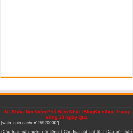
Từ Khóa Tìm Kiếm Phổ Biến Nhất IBlogKienthuc Trong
Vòng 30 Ngày Qua
[wpts_spin cache=”25920000″]
{
Các loại màu nước nổi tiếng
|
Các loại bút chì tốt
|
Dầu gội thảo