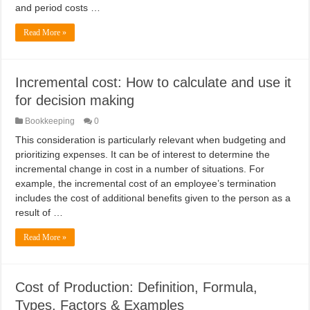
and period costs …
Dịch Vụ Sửa Chữa Ô Tô Tại Nhà Phường Hòa Hưng
Read More »
Incremental cost: How to calculate and use it
for decision making
Bookkeeping
0
This consideration is particularly relevant when budgeting and
prioritizing expenses. It can be of interest to determine the
incremental change in cost in a number of situations. For
example, the incremental cost of an employee’s termination
includes the cost of additional benefits given to the person as a
result of …
Read More »
Cost of Production: Definition, Formula,
Types, Factors & Examples