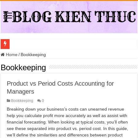
Địa điểm đổi bằng lái xe ô tô quá hạn đáng tin cậy tại Quận 3
Home
/
Bookkeeping
Trung tâm nào học thi giấy phép lái xe hạng A (A2 cũ), A1 uy tín tại Hồ Ch
Bookkeeping
Dịch Vụ Chăm Sóc Ô Tô Tận Nhà Phường An Lạc HCM
Product vs Period Costs Accounting for
Đồng Hồ Tại Kronos Luxury Timepieces Có Cam Kết Chính Hãng Không?
Managers
Gợi Ý Các Trường Trung Cấp Nghề Uy Tín Tại Nghệ An Nên Tham Khảo
Bookkeeping
0
Top 8 Xưởng Chuyên May Đồng Phục Theo Yêu Cầu Tại Phường Bàn Cờ
Breaking down your business’s costs can unearned revenue
Sửa Chữa Ô Tô Lưu Động Có Bảo Hiểm Phường Đông Hưng Thuận
help you calculate profit more accurately as well as assist with
financial forecasting. When looking at typical costs, you’ll often
Chăm Sóc Ô Tô Lưu Động Tại Nhà Phường Phú Thọ HCM
see these separated into product vs. period cost. In this guide,
Trung Tâm Đào Tạo Sát Hạch Lái Xe C1 Uy Tín Tại Thành Phố Thủ Đức,
we’ll define the similarities and differences between product