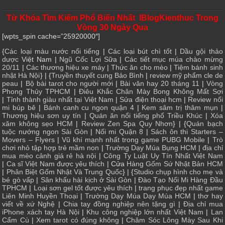
Từ Khóa Tìm Kiếm Phổ Biến Nhất IBlogKienthuc Trong
Vòng 30 Ngày Qua
[wpts_spin cache=”25920000″]
{
Các loại màu nước nổi tiếng
|
Các loại bút chì tốt
|
Dầu gội thảo
dược
Việt Nam |
Ngũ Cốc Lợi Sữa
|
Các tiết mục múa chào mừng
20/11
|
Các thương hiệu xe máy
|
Thức ăn cho mèo
|
Tiệm bánh sinh
nhật Hà Nội
} | {
Truyền thuyết cung Bảo Bình
|
review mỹ phẩm cle de
peau
|
Bộ bài tarot cho người mới
|
Bài văn hay 20 tháng 11
|
Vòng
Phong Thủy TPHCM
|
Điêu Khắc Chân Mày Bong Không Mất Sợi
|
Tỉnh thành giàu nhất tại Việt Nam
|
Sửa điện thoại hcm
|
Review nối
mi búp bê
|
Bánh canh cu ngon quận 4
|
Kem sâm trị thâm mụn
|
Thương hiệu sơn uy tín
|
Quán ăn nổi tiếng phố Triều Khúc
|
Xóa
xăm không sẹo HCM
|
Review Zen Spa Quy Nhơn
} | {
Quán bạch
tuộc nướng ngon Sài Gòn
|
Nối mi Quận 8
|
Sách ôn thi Starters –
Movers – Flyers
|
Vũ khí mạnh nhất trong game PUBG Mobile
|
Trò
chơi nhỏ tập hợp trẻ mầm non
|
Trường Dạy Múa Bụng HCM
|
địa chỉ
mua mèo cảnh giá rẻ hà nội
|
Công Ty Luật Uy Tín Nhất Việt Nam
|
Ca sĩ Việt Nam được yêu thích
| Cửa
Hàng Gốm Sứ Nhật Bản HCM
|
Phân Biệt Gốm Nhật Và Trung Quốc
} | {
Studio chụp hình cho mẹ và
bé gò vấp
|
Sân khấu hài kịch ở Sài Gòn
|
Đào Tạo Nối Mi Hàng Đầu
TPHCM
|
Loại sơn gel tốt được yêu thích
|
trang phục đẹp nhất game
Liên Minh Huyền Thoại
|
Trường Dạy Múa Dạy Múa HCM
|
thơ hay
viết về xứ Nghệ
|
Chia tay đồng nghiệp nên tặng gì
|
Địa chỉ mua
iPhone xách tay Hà Nội
|
Khu công nghiệp lớn nhất Việt Nam
|
Lan
Cẩm Cù
|
Xem tarot có đúng không
|
Chăm Sóc Lông Mày Sau Khi