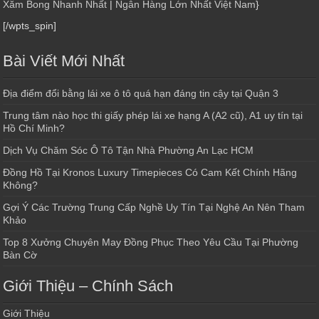
Xăm Bong Nhanh Nhất
|
Ngân Hàng Lớn Nhất Việt Nam
}
[/wpts_spin]
Bài Viết Mới Nhất
Địa điểm đổi bằng lái xe ô tô quá hạn đáng tin cậy tại Quận 3
Trung tâm nào học thi giấy phép lái xe hạng A (A2 cũ), A1 uy tín tại
Hồ Chí Minh?
Dịch Vụ Chăm Sóc Ô Tô Tận Nhà Phường An Lạc HCM
Đồng Hồ Tại Kronos Luxury Timepieces Có Cam Kết Chính Hãng
Không?
Gợi Ý Các Trường Trung Cấp Nghề Uy Tín Tại Nghệ An Nên Tham
Khảo
Top 8 Xưởng Chuyên May Đồng Phục Theo Yêu Cầu Tại Phường
Bàn Cờ
Giới Thiệu – Chính Sách
Giới Thiệu