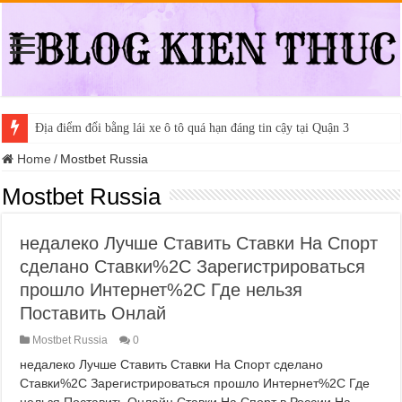
Địa điểm đổi bằng lái xe ô tô quá hạn đáng tin cậy tại Quận 3
Home
/
Mostbet Russia
Mostbet Russia
недалеко Лучше Ставить Ставки На Спорт
сделано Ставки%2C Зарегистрироваться
прошло Интернет%2C Где нельзя
Поставить Онлай
Mostbet Russia
0
недалеко Лучше Ставить Ставки На Спорт сделано
Ставки%2C Зарегистрироваться прошло Интернет%2C Где
нельзя Поставить Онлайн Ставки На Спорт в России На