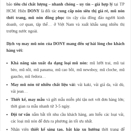
bảo
tiêu chí chất lượng – nhanh chóng – uy tín – giá hợp lý
tại TP
HCM. Hiện
DONY
là đối tác
cung cấp nón siêu thị giá rẻ, mũ nón
thời trang, mũ nón đồng phục
tin cậy của đông đảo người kinh
doanh, cơ quan, tập thể… ở Việt Nam và xuất khẩu sang nhiều thị
trường nước ngoài.
Dịch vụ may mũ nón của DONY mang đến sự hài lòng cho khách
hàng với:
Khả năng sản xuất đa dạng loại mũ nón:
mũ lưỡi trai, mũ tai
bèo, mũ nồi, mũ panama, mũ cao bồi, mũ newsboy, mũ cloche, mũ
gaucho, mũ fedora…
May mũ nón từ nhiều chất liệu vải:
vải kaki, vải giả da, vải dù,
vải jean…
Thiết kế, may mẫu
và gửi mẫu miễn phí tận nơi với đơn hàng lớn;
thời gian ra mẫu nhanh từ 3-5 ngày.
Đội tư vấn
nắm bắt tốt nhu cầu khách hàng, am hiểu các loại vải,
các loại mũ nón để đưa ra phương án tối ưu nhất.
Nhân viên
thiết kế sáng tạo, bắt kịp xu hướng
thời trang để