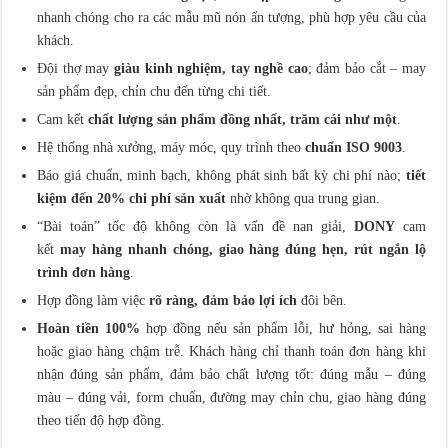
nhanh chóng cho ra các mẫu mũ nón ấn tượng, phù hợp yêu cầu của
khách.
Đội thợ may
giàu kinh nghiệm, tay nghề cao
; đảm bảo cắt – may
sản phẩm đẹp, chỉn chu đến từng chi tiết.
Cam kết
chất lượng sản phẩm đồng nhất, trăm cái như một
.
Hệ thống nhà xưởng, máy móc, quy trình theo
chuẩn ISO 9003
.
Báo giá chuẩn, minh bạch, không phát sinh bất kỳ chi phí nào;
tiết
kiệm đến 20% chi phí sản xuất
nhờ không qua trung gian.
“Bài toán” tốc độ không còn là vấn đề nan giải,
DONY
cam
kết
may hàng nhanh chóng, giao hàng đúng hẹn, rút ngắn lộ
trình đơn hàng
.
Hợp đồng làm việc
rõ ràng, đảm bảo lợi ích
đôi bên.
Hoàn tiền 100%
hợp đồng nếu sản phẩm lỗi, hư hỏng, sai hàng
hoặc giao hàng chậm trễ. Khách hàng chỉ thanh toán đơn hàng khi
nhận đúng sản phẩm, đảm bảo chất lượng tốt: đúng mẫu – đúng
màu – đúng vải, form chuẩn, đường may chỉn chu, giao hàng đúng
theo tiến độ hợp đồng.