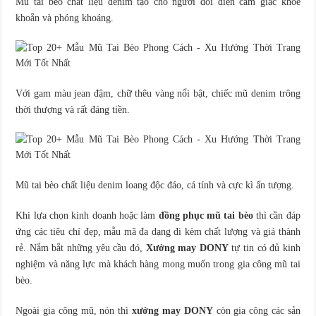
Mũ tai bèo chất liệu denim tạo cho người đối diện cảm giác khỏe
khoắn và phóng khoáng.
Với gam màu jean đậm, chữ thêu vàng nổi bật, chiếc mũ denim trông
thời thượng và rất đáng tiền.
Mũ tai bèo chất liệu denim loang độc đáo, cá tính và cực kì ấn tượng.
Khi lựa chọn kinh doanh hoặc làm
đồng phục mũ tai bèo
thì cần đáp
ứng các tiêu chí đẹp, mẫu mã đa dạng đi kèm chất lượng và giá thành
rẻ. Nắm bắt những yêu cầu đó,
Xưởng may DONY
tự tin có đủ kinh
nghiệm và năng lực mà khách hàng mong muốn trong gia công mũ tai
bèo.
Ngoài gia công mũ, nón thì
xưởng may DONY
còn gia công các sản