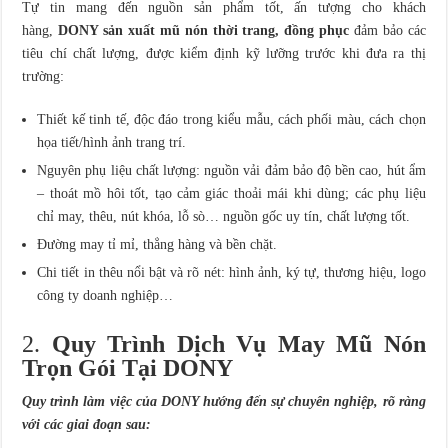
Tự tin mang đến nguồn sản phẩm tốt, ấn tượng cho khách
hàng,
DONY sản xuất mũ nón thời trang, đồng phục
đảm bảo các
tiêu chí chất lượng, được kiểm định kỹ lưỡng trước khi đưa ra thị
trường:
Thiết kế tinh tế, độc đáo trong kiểu mẫu, cách phối màu, cách chọn
họa tiết/hình ảnh trang trí.
Nguyên phụ liệu chất lượng: nguồn vải đảm bảo độ bền cao, hút ẩm
– thoát mồ hôi tốt, tạo cảm giác thoải mái khi dùng; các phụ liệu
chỉ may, thêu, nút khóa, lỗ sò… nguồn gốc uy tín, chất lượng tốt.
Đường may tỉ mỉ, thẳng hàng và bền chặt.
Chi tiết in thêu nổi bật và rõ nét: hình ảnh, ký tự, thương hiệu, logo
công ty doanh nghiệp…
2.
Quy Trình Dịch Vụ May Mũ Nón
Trọn Gói Tại DONY
Quy trình làm việc của DONY hướng đến sự chuyên nghiệp, rõ ràng
với các giai đoạn sau: