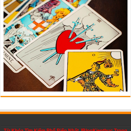
Từ Khóa Tìm Kiếm Phổ Biến Nhất IBlogKienthuc Trong