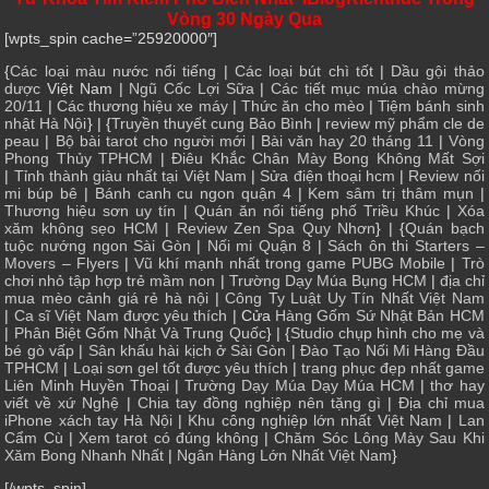
Vòng 30 Ngày Qua
[wpts_spin cache=”25920000″]
{
Các loại màu nước nổi tiếng
|
Các loại bút chì tốt
|
Dầu gội thảo
dược
Việt Nam |
Ngũ Cốc Lợi Sữa
|
Các tiết mục múa chào mừng
20/11
|
Các thương hiệu xe máy
|
Thức ăn cho mèo
|
Tiệm bánh sinh
nhật Hà Nội
} | {
Truyền thuyết cung Bảo Bình
|
review mỹ phẩm cle de
peau
|
Bộ bài tarot cho người mới
|
Bài văn hay 20 tháng 11
|
Vòng
Phong Thủy TPHCM
|
Điêu Khắc Chân Mày Bong Không Mất Sợi
|
Tỉnh thành giàu nhất tại Việt Nam
|
Sửa điện thoại hcm
|
Review nối
mi búp bê
|
Bánh canh cu ngon quận 4
|
Kem sâm trị thâm mụn
|
Thương hiệu sơn uy tín
|
Quán ăn nổi tiếng phố Triều Khúc
|
Xóa
xăm không sẹo HCM
|
Review Zen Spa Quy Nhơn
} | {
Quán bạch
tuộc nướng ngon Sài Gòn
|
Nối mi Quận 8
|
Sách ôn thi Starters –
Movers – Flyers
|
Vũ khí mạnh nhất trong game PUBG Mobile
|
Trò
chơi nhỏ tập hợp trẻ mầm non
|
Trường Dạy Múa Bụng HCM
|
địa chỉ
mua mèo cảnh giá rẻ hà nội
|
Công Ty Luật Uy Tín Nhất Việt Nam
|
Ca sĩ Việt Nam được yêu thích
| Cửa
Hàng Gốm Sứ Nhật Bản HCM
|
Phân Biệt Gốm Nhật Và Trung Quốc
} | {
Studio chụp hình cho mẹ và
bé gò vấp
|
Sân khấu hài kịch ở Sài Gòn
|
Đào Tạo Nối Mi Hàng Đầu
TPHCM
|
Loại sơn gel tốt được yêu thích
|
trang phục đẹp nhất game
Liên Minh Huyền Thoại
|
Trường Dạy Múa Dạy Múa HCM
|
thơ hay
viết về xứ Nghệ
|
Chia tay đồng nghiệp nên tặng gì
|
Địa chỉ mua
iPhone xách tay Hà Nội
|
Khu công nghiệp lớn nhất Việt Nam
|
Lan
Cẩm Cù
|
Xem tarot có đúng không
|
Chăm Sóc Lông Mày Sau Khi
Xăm Bong Nhanh Nhất
|
Ngân Hàng Lớn Nhất Việt Nam
}
[/wpts_spin]