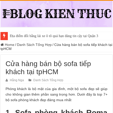
Địa điểm đổi bằng lái xe ô tô quá hạn đáng tin cậy tại Quận 3
Trung tâm nào học thi giấy phép lái xe hạng A (A2 cũ), A1 uy tín tại 
Home
/
Danh Sách Tổng Hợp
/
Cửa hàng bán bộ sofa tiếp khách tại
tpHCM
Cửa hàng bán bộ sofa tiếp
khách tại tpHCM
Hằng Nga
Danh Sách Tổng Hợp
Phòng khách là bộ mặt của gia đình, một bộ sofa đẹp sẽ giúp
cho không gian thêm phần sang trọng hơn. Dưới đây là top 7+
bộ sofa phòng khách đẹp đáng mua nhất
1. Sofa phòng khách Roma