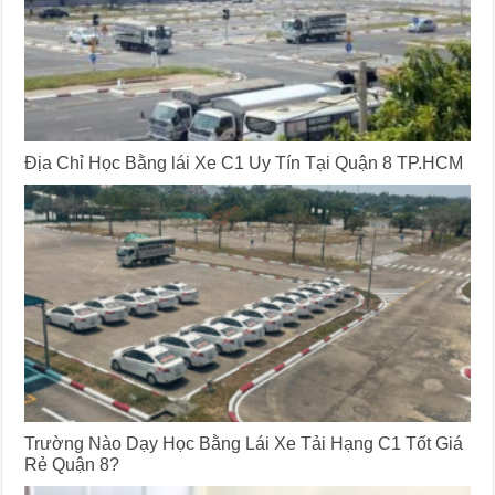
Địa Chỉ Học Bằng lái Xe C1 Uy Tín Tại Quận 8 TP.HCM
Trường Nào Dạy Học Bằng Lái Xe Tải Hạng C1 Tốt Giá
Rẻ Quận 8?