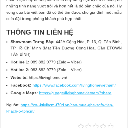
những tính năng vượt trội và hơn hết là độ bền chắc của nó. Hy
vong qua bài viết bạn đã có thể tìm được cho gia đình một mẫu
sofa đặt trong phòng khách phù hợp nhất.
THÔNG TIN LIÊN HỆ
Showroom Trưng Bày:
442A Cộng Hòa, P. 13, Q. Tân Bình,
TP Hồ Chí Minh (Mặt Tiền Đường Cộng Hòa, Gần ETOWN
TÂN BÌNH)
Hotline 1:
089 882 9779 (Zalo – Viber)
Hotline 2:
083 882 9779 (Zalo – Viber)
Website:
https://livinghome.vn/
Facebook:
https://www.facebook.com/livinghomevietnam/
Google Maps:
https://g.page/livinghomevietnam?share
Nguồn:
https://xn--ktivihcm-f70d.vn/can-mua-ghe-sofa-tiep-
khach-o-tphcm/