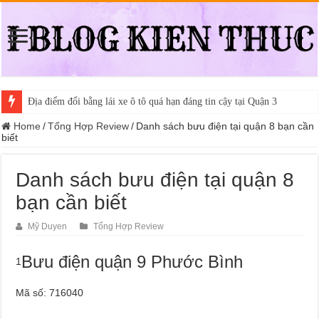
Địa điểm đổi bằng lái xe ô tô quá hạn đáng tin cậy tại Quận 3
Trung tâm nào học thi giấy phép lái xe hạng A (A2 cũ), A1 uy tín tại 
Home
/
Tổng Hợp Review
/
Danh sách bưu điện tại quận 8 bạn cần
biết
Danh sách bưu điện tại quận 8
bạn cần biết
Mỹ Duyen
Tổng Hợp Review
Bưu điện quận 9 Phước Bình
1
Mã số: 716040