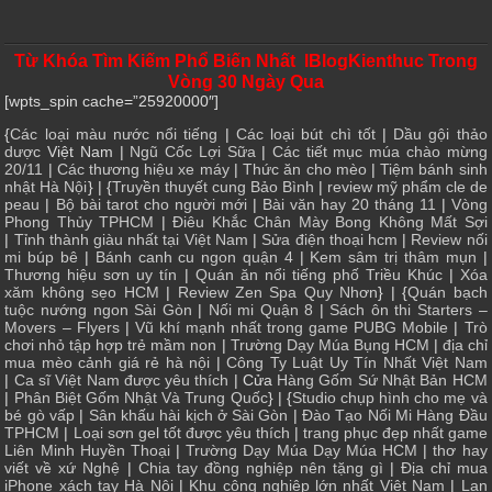
Từ Khóa Tìm Kiếm Phổ Biến Nhất IBlogKienthuc Trong
Vòng 30 Ngày Qua
[wpts_spin cache=”25920000″]
{
Các loại màu nước nổi tiếng
|
Các loại bút chì tốt
|
Dầu gội thảo
dược
Việt Nam |
Ngũ Cốc Lợi Sữa
|
Các tiết mục múa chào mừng
20/11
|
Các thương hiệu xe máy
|
Thức ăn cho mèo
|
Tiệm bánh sinh
nhật Hà Nội
} | {
Truyền thuyết cung Bảo Bình
|
review mỹ phẩm cle de
peau
|
Bộ bài tarot cho người mới
|
Bài văn hay 20 tháng 11
|
Vòng
Phong Thủy TPHCM
|
Điêu Khắc Chân Mày Bong Không Mất Sợi
|
Tỉnh thành giàu nhất tại Việt Nam
|
Sửa điện thoại hcm
|
Review nối
mi búp bê
|
Bánh canh cu ngon quận 4
|
Kem sâm trị thâm mụn
|
Thương hiệu sơn uy tín
|
Quán ăn nổi tiếng phố Triều Khúc
|
Xóa
xăm không sẹo HCM
|
Review Zen Spa Quy Nhơn
} | {
Quán bạch
tuộc nướng ngon Sài Gòn
|
Nối mi Quận 8
|
Sách ôn thi Starters –
Movers – Flyers
|
Vũ khí mạnh nhất trong game PUBG Mobile
|
Trò
chơi nhỏ tập hợp trẻ mầm non
|
Trường Dạy Múa Bụng HCM
|
địa chỉ
mua mèo cảnh giá rẻ hà nội
|
Công Ty Luật Uy Tín Nhất Việt Nam
|
Ca sĩ Việt Nam được yêu thích
| Cửa
Hàng Gốm Sứ Nhật Bản HCM
|
Phân Biệt Gốm Nhật Và Trung Quốc
} | {
Studio chụp hình cho mẹ và
bé gò vấp
|
Sân khấu hài kịch ở Sài Gòn
|
Đào Tạo Nối Mi Hàng Đầu
TPHCM
|
Loại sơn gel tốt được yêu thích
|
trang phục đẹp nhất game
Liên Minh Huyền Thoại
|
Trường Dạy Múa Dạy Múa HCM
|
thơ hay
viết về xứ Nghệ
|
Chia tay đồng nghiệp nên tặng gì
|
Địa chỉ mua
iPhone xách tay Hà Nội
|
Khu công nghiệp lớn nhất Việt Nam
|
Lan