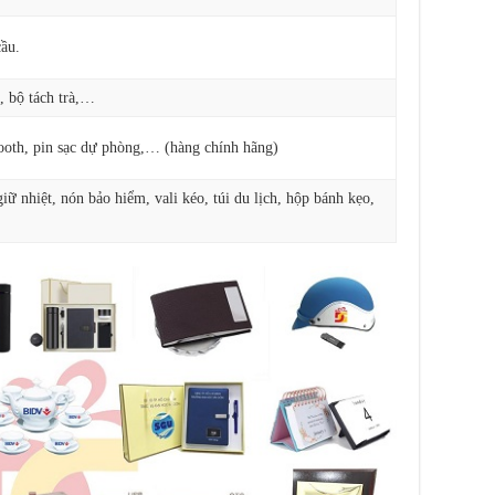
ầu.
, bộ tách trà,…
ooth, pin sạc dự phòng,… (hàng chính hãng)
ữ nhiệt, nón bảo hiểm, vali kéo, túi du lịch, hộp bánh kẹo,