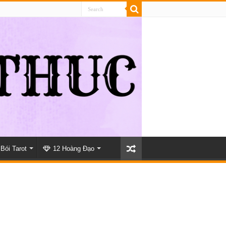
Bói Tarot
12 Hoàng Đạo