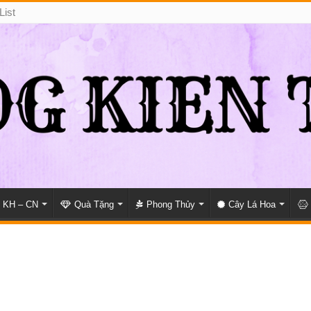
List
KH – CN
Quà Tặng
Phong Thủy
Cây Lá Hoa