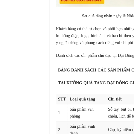
Set quà tặng nhân ngày lề Nh
Khách hàng có thể tự chọn và phối hợp những 
in thông điệp, logo, hình ảnh và bao bì theo 
ý nghĩa riêng và phong cách riêng với chi ph
Danh sách các sản phẩm chủ đạo tại Đại Đông
BẢNG DANH SÁCH CÁC SẢN PHẨM 
TẠI XƯỞNG QUÀ TẶNG ĐẠI ĐÔNG G
STT
Loại quà tặng
Chi tiết
Sản phẩm văn
Sổ tay, bút bi, 
1
phòng
chiếu, lịch để 
Sản phẩm vinh
2
Cúp, kỷ niệm 
danh