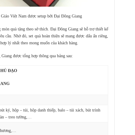
à Giáo Việt Nam được setup bởi Đại Đông Giang
món quà tặng theo sở thích. Đại Đông Giang sẽ hỗ trợ thiết kế
yêu cầu. Nhờ đó, set quà hoàn thiện sẽ mang được dấu ấn riêng,
í hợp lý nhất theo mong muốn của khách hàng.
 Giang được tổng hợp thông qua bảng sau:
CHỦ ĐẠO
IANG
bút ký, hộp – túi, hộp danh thiếp, balo – túi xách, bút trình
bàn – treo tường,…
chương,…