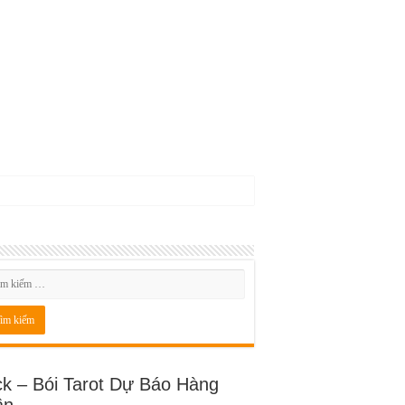
ck – Bói Tarot Dự Báo Hàng
ần