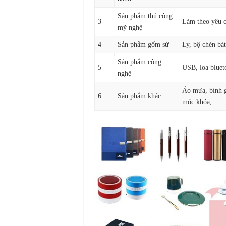
Sản phẩm thủ công
3
Làm theo yêu c
mỹ nghệ
4
Sản phẩm gốm sứ
Ly, bộ chén bát
Sản phẩm công
5
USB, loa bluet
nghệ
Áo mưa, bình gi
6
Sản phẩm khác
móc khóa,…