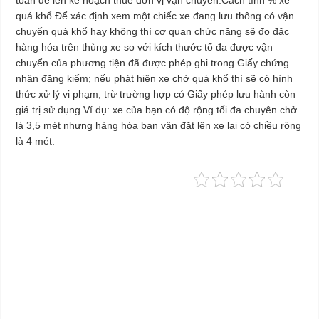
toán để lên kế hoạch thuê đơn vị vận chuyển.Cách tính % xe
quá khổ Để xác định xem một chiếc xe đang lưu thông có vận
chuyển quá khổ hay không thì cơ quan chức năng sẽ đo đặc
hàng hóa trên thùng xe so với kích thước tố đa được vận
chuyển của phương tiện đã được phép ghi trong Giấy chứng
nhận đăng kiểm; nếu phát hiện xe chở quá khổ thì sẽ có hình
thức xử lý vi phạm, trừ trường hợp có Giấy phép lưu hành còn
giá trị sử dụng.Ví dụ: xe của bạn có độ rộng tối đa chuyên chở
là 3,5 mét nhưng hàng hóa bạn vận đặt lên xe lại có chiều rộng
là 4 mét.