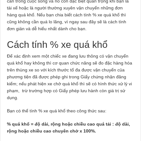
cần trong cuộc sống và nó còn đặc biệt quan trọng khi bạn là
tài xế hoặc là người thường xuyên vận chuyển những đơn
hàng quá khổ. Nếu bạn chia biết cách tính % xe quá khổ thì
cũng không cần quá lo lăng, vì ngay sau đây sẽ là cách tính
đơn giản và dễ hiểu nhất dành cho bạn.
Cách tính % xe quá khổ
Để xác định xem một chiếc xe đang lưu thông có vận chuyển
quá khổ hay không thì cơ quan chức năng sẽ đo đặc hàng hóa
trên thùng xe so với kích thước tố đa được vận chuyển của
phương tiện đã được phép ghi trong Giấy chứng nhận đăng
kiểm; nếu phát hiện xe chở quá khổ thì sẽ có hình thức xử lý vi
phạm, trừ trường hợp có Giấy phép lưu hành còn giá trị sử
dụng.
Bạn có thể tính % xe quá khổ theo công thức sau:
% quá khổ = độ dài, rộng hoặc chiều cao quá tải : độ dài,
rộng hoặc chiều cao chuyên chở x 100%.