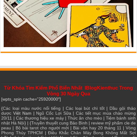
Từ Khóa Tìm Kiếm Phổ Biến Nhất IBlogKienthuc Trong
Vòng 30 Ngày Qua
[wpts_spin cache=”25920000″]
{
Các loại màu nước nổi tiếng
|
Các loại bút chì tốt
|
Dầu gội thảo
dược
Việt Nam |
Ngũ Cốc Lợi Sữa
|
Các tiết mục múa chào mừng
20/11
|
Các thương hiệu xe máy
|
Thức ăn cho mèo
|
Tiệm bánh sinh
nhật Hà Nội
} | {
Truyền thuyết cung Bảo Bình
|
review mỹ phẩm cle de
peau
|
Bộ bài tarot cho người mới
|
Bài văn hay 20 tháng 11
|
Vòng
Phong Thủy TPHCM
|
Điêu Khắc Chân Mày Bong Không Mất Sợi