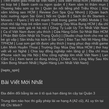
|
Tỉnh thành giàu nhất tại Việt Nam
|
Sửa điện thoại hcm
|
Review nối
mi búp bê
|
Bánh canh cu ngon quận 4
|
Kem sâm trị thâm mụn
|
Thương hiệu sơn uy tín
|
Quán ăn nổi tiếng phố Triều Khúc
|
Xóa
xăm không sẹo HCM
|
Review Zen Spa Quy Nhơn
} | {
Quán bạch
tuộc nướng ngon Sài Gòn
|
Nối mi Quận 8
|
Sách ôn thi Starters –
Movers – Flyers
|
Vũ khí mạnh nhất trong game PUBG Mobile
|
Trò
chơi nhỏ tập hợp trẻ mầm non
|
Trường Dạy Múa Bụng HCM
|
địa chỉ
mua mèo cảnh giá rẻ hà nội
|
Công Ty Luật Uy Tín Nhất Việt Nam
|
Ca sĩ Việt Nam được yêu thích
| Cửa
Hàng Gốm Sứ Nhật Bản HCM
|
Phân Biệt Gốm Nhật Và Trung Quốc
} | {
Studio chụp hình cho mẹ và
bé gò vấp
|
Sân khấu hài kịch ở Sài Gòn
|
Đào Tạo Nối Mi Hàng Đầu
TPHCM
|
Loại sơn gel tốt được yêu thích
|
trang phục đẹp nhất game
Liên Minh Huyền Thoại
|
Trường Dạy Múa Dạy Múa HCM
|
thơ hay
viết về xứ Nghệ
|
Chia tay đồng nghiệp nên tặng gì
|
Địa chỉ mua
iPhone xách tay Hà Nội
|
Khu công nghiệp lớn nhất Việt Nam
|
Lan
Cẩm Cù
|
Xem tarot có đúng không
|
Chăm Sóc Lông Mày Sau Khi
Xăm Bong Nhanh Nhất
|
Ngân Hàng Lớn Nhất Việt Nam
}
[/wpts_spin]
Bài Viết Mới Nhất
Địa điểm đổi bằng lái xe ô tô quá hạn đáng tin cậy tại Quận 3
Trung tâm nào học thi giấy phép lái xe hạng A (A2 cũ), A1 uy tín tại
Hồ Chí Minh?