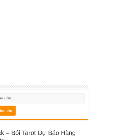
ck – Bói Tarot Dự Báo Hàng
ần