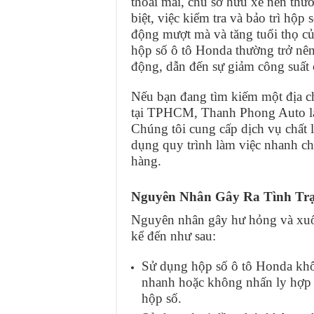
thoải mái, chủ sở hữu xe nên th
biệt, việc kiểm tra và bảo trì hộp
động mượt mà và tăng tuổi thọ của
hộp số ô tô Honda thường trở nên
động, dẫn đến sự giảm công suất 
Nếu bạn đang tìm kiếm một địa ch
tại TPHCM, Thanh Phong Auto là 
Chúng tôi cung cấp dịch vụ chất 
dụng quy trình làm việc nhanh ch
hàng.
Nguyên Nhân Gây Ra Tình Tr
Nguyên nhân gây hư hỏng và xuốn
kể đến như sau:
Sử dụng hộp số ô tô Honda khô
nhanh hoặc không nhấn ly hợp 
hộp số.