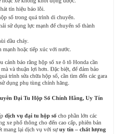
 hoặc xe không khởi động được.
át tín hiệu báo lỗi.
hộp số trong quá trình di chuyển.
hải sử dụng lực mạnh để chuyển số thành
mùi dầu cháy.
m mạnh hoặc tiếp xúc với nước.
ệu cảnh báo rằng hộp số xe ô tô Honda cần
 mà và thuận lợi hơn. Đặc biệt, để đảm bảo
quá trình sửa chữa hộp số, cần tìm đến các gara
à sử dụng phụ tùng chính hãng.
uyên Đại Tu Hộp Số Chính Hãng, Uy Tín
ấp
dịch vụ đại tu hộp số
cho phần lớn các
òng xe phổ thông cho đến cao cấp, phiên bản
t mang lại dịch vụ với sự
uy tín – chất lượng