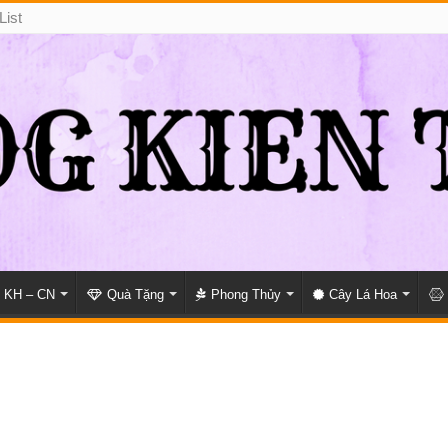
List
KH – CN
Quà Tặng
Phong Thủy
Cây Lá Hoa