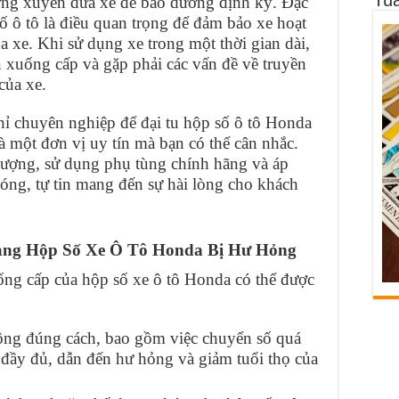
ường xuyên đưa xe để bảo dưỡng định kỳ. Đặc
 số ô tô là điều quan trọng để đảm bảo xe hoạt
 xe. Khi sử dụng xe trong một thời gian dài,
 xuống cấp và gặp phải các vấn đề về truyền
của xe.
ỉ chuyên nghiệp để đại tu hộp số ô tô Honda
một đơn vị uy tín mà bạn có thể cân nhắc.
lượng, sử dụng phụ tùng chính hãng và áp
óng, tự tin mang đến sự hài lòng cho khách
ạng Hộp Số Xe Ô Tô Honda Bị Hư Hỏng
g cấp của hộp số xe ô tô Honda có thể được
ng đúng cách, bao gồm việc chuyển số quá
đầy đủ, dẫn đến hư hỏng và giảm tuổi thọ của