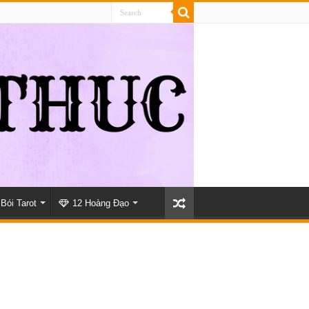
Bói Tarot
12 Hoàng Đạo