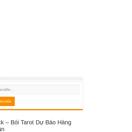
ck – Bói Tarot Dự Báo Hàng
ần