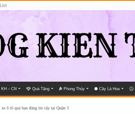
List
KH – CN
Quà Tặng
Phong Thủy
Cây Lá Hoa
 xe ô tô quá hạn đáng tin cậy tại Quận 3
i giấy phép lái xe hạng A (A2 cũ), A1 uy tín tại Hồ Chí Minh?