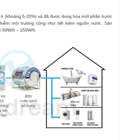
i ít (khoảng 5-20%) và đã được dung hòa một phần trước
 nhiễm môi trường cũng như tiết kiệm nguồn nước. Sản
từ 50W/h – 150W/h.