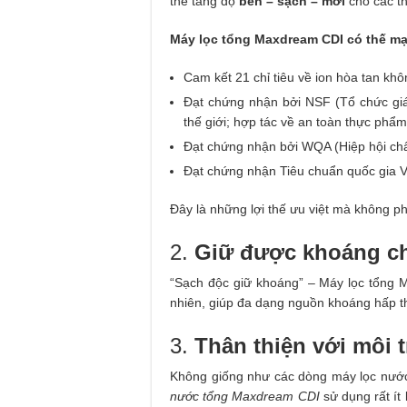
thể tăng độ
bền – sạch – mới
cho các th
Máy lọc tổng Maxdream CDI có thế m
Cam kết 21 chỉ tiêu về ion hòa tan kh
Đạt chứng nhận bởi NSF (Tổ chức giám 
thế giới; hợp tác về an toàn thực ph
Đạt chứng nhận bởi WQA (Hiệp hội ch
Đạt chứng nhận Tiêu chuẩn quốc gia V
Đây là những lợi thế ưu việt mà không p
2.
Giữ được khoáng ch
“Sạch độc giữ khoáng” – Máy lọc tổng 
nhiên, giúp đa dạng nguồn khoáng hấp t
3.
Thân thiện với môi 
Không giống như các dòng máy lọc nước kh
nước tổng Maxdream CDI
sử dụng rất ít 