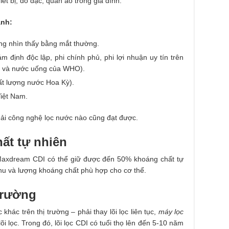
iết bị, đồ đạc, quần áo trong gia đình.
ạnh:
ông nhìn thấy bằng mắt thường.
định độc lập, phi chính phủ, phi lợi nhuận uy tín trên
ẩm và nước uống của WHO).
ất lượng nước Hoa Kỳ).
iệt Nam.
hải công nghệ lọc nước nào cũng đạt được.
ất tự nhiên
Maxdream CDI có thể giữ được đến 50% khoáng chất tự
hu và lượng khoáng chất phù hợp cho cơ thể.
trường
ác trên thị trường – phải thay lõi lọc liên tục,
máy lọc
lõi lọc. Trong đó, lõi lọc CDI có tuổi thọ lên đến 5-10 năm