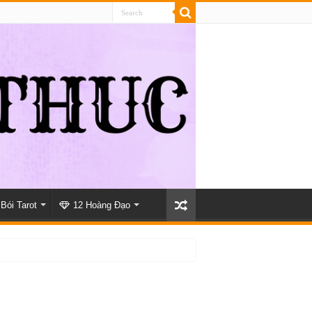
Bói Tarot
12 Hoàng Đạo