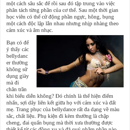
một cách sâu sắc để rồi sau đó tập trung vào việc
phân tách từng phần của cơ thể. Sau một thời gian
học viên có thể cử động phần ngực, hông, bụng
một cách độc lập lẫn nhau nhưng nhịp nhàng theo
cảm xúc và âm nhạc.
Bạn có để
ý thấy các
bellydanc
er thường
không sử
dụng giày
mà đi
chân trần
khi biểu diễn không? Đó chính là thể hiện điểm
nhấn, sợi dây liên kết giữa họ với cảm xúc và đất
mẹ. Trang phục của bellydance rất đa dạng về màu
sắc, chất liệu. Phụ kiện đi kèm thường là chập
cheng, đai quấn bụng mà thời xưa thường được
thiết kế từ các đồng xu và đã quý nhằm phần nào