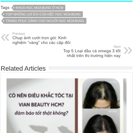
Tags
KHOÁ HỌC MÚA BỤNG Ở HCM
TOP NHỮNG LỢI ÍCH CỦA VIỆC HỌC MÚA BỤNG
TRANG PHỤC DÀNH CHO NGƯỜI HỌC MÚA BỤNG
Previous
Chụp ảnh cưới trọn gói: Kinh
nghiệm “vàng” cho các cặp đôi
Next
Top 5 Loại dầu cá omega 3 tốt
nhất trên thị trường hiện nay
Related Articles