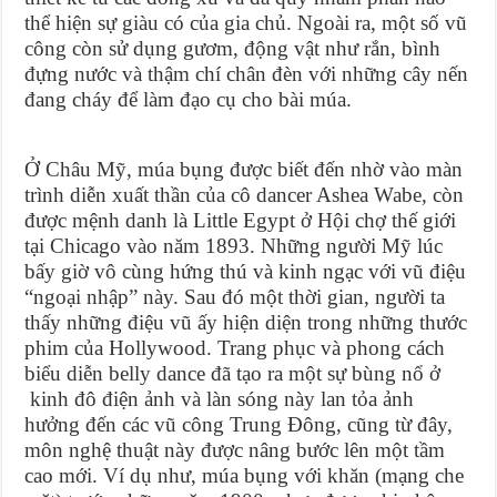
thể hiện sự giàu có của gia chủ. Ngoài ra, một số vũ
công còn sử dụng gươm, động vật như rắn, bình
đựng nước và thậm chí chân đèn với những cây nến
đang cháy để làm đạo cụ cho bài múa.
Ở Châu Mỹ, múa bụng được biết đến nhờ vào màn
trình diễn xuất thần của cô dancer Ashea Wabe, còn
được mệnh danh là Little Egypt ở Hội chợ thế giới
tại Chicago vào năm 1893. Những người Mỹ lúc
bấy giờ vô cùng hứng thú và kinh ngạc với vũ điệu
“ngoại nhập” này. Sau đó một thời gian, người ta
thấy những điệu vũ ấy hiện diện trong những thước
phim của Hollywood. Trang phục và phong cách
biểu diễn belly dance đã tạo ra một sự bùng nổ ở
kinh đô điện ảnh và làn sóng này lan tỏa ảnh
hưởng đến các vũ công Trung Đông, cũng từ đây,
môn nghệ thuật này được nâng bước lên một tầm
cao mới. Ví dụ như, múa bụng với khăn (mạng che