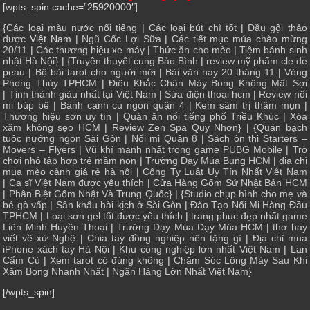
[wpts_spin cache=”25920000″]
{
Các loại màu nước nổi tiếng
|
Các loại bút chì tốt
|
Dầu gội thảo
dược
Việt Nam |
Ngũ Cốc Lợi Sữa
|
Các tiết mục múa chào mừng
20/11
|
Các thương hiệu xe máy
|
Thức ăn cho mèo
|
Tiệm bánh sinh
nhật Hà Nội
} | {
Truyền thuyết cung Bảo Bình
|
review mỹ phẩm cle de
peau
|
Bộ bài tarot cho người mới
|
Bài văn hay 20 tháng 11
|
Vòng
Phong Thủy TPHCM
|
Điêu Khắc Chân Mày Bong Không Mất Sợi
|
Tỉnh thành giàu nhất tại Việt Nam
|
Sửa điện thoại hcm
|
Review nối
mi búp bê
|
Bánh canh cu ngon quận 4
|
Kem sâm trị thâm mụn
|
Thương hiệu sơn uy tín
|
Quán ăn nổi tiếng phố Triều Khúc
|
Xóa
xăm không sẹo HCM
|
Review Zen Spa Quy Nhơn
} | {
Quán bạch
tuộc nướng ngon Sài Gòn
|
Nối mi Quận 8
|
Sách ôn thi Starters –
Movers – Flyers
|
Vũ khí mạnh nhất trong game PUBG Mobile
|
Trò
chơi nhỏ tập hợp trẻ mầm non
|
Trường Dạy Múa Bụng HCM
|
địa chỉ
mua mèo cảnh giá rẻ hà nội
|
Công Ty Luật Uy Tín Nhất Việt Nam
|
Ca sĩ Việt Nam được yêu thích
| Cửa
Hàng Gốm Sứ Nhật Bản HCM
|
Phân Biệt Gốm Nhật Và Trung Quốc
} | {
Studio chụp hình cho mẹ và
bé gò vấp
|
Sân khấu hài kịch ở Sài Gòn
|
Đào Tạo Nối Mi Hàng Đầu
TPHCM
|
Loại sơn gel tốt được yêu thích
|
trang phục đẹp nhất game
Liên Minh Huyền Thoại
|
Trường Dạy Múa Dạy Múa HCM
|
thơ hay
viết về xứ Nghệ
|
Chia tay đồng nghiệp nên tặng gì
|
Địa chỉ mua
iPhone xách tay Hà Nội
|
Khu công nghiệp lớn nhất Việt Nam
|
Lan
Cẩm Cù
|
Xem tarot có đúng không
|
Chăm Sóc Lông Mày Sau Khi
Xăm Bong Nhanh Nhất
|
Ngân Hàng Lớn Nhất Việt Nam
}
[/wpts_spin]