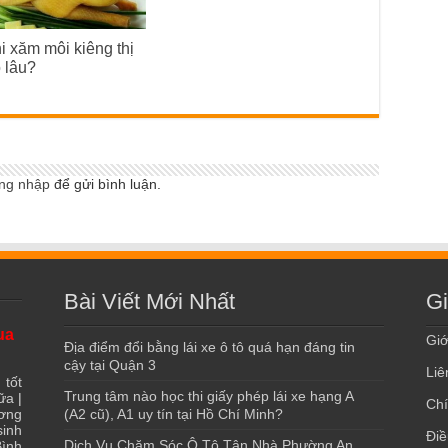
i xăm môi kiêng thị
 lâu?
ng nhập
để gửi bình luận.
Bài Viết Mới Nhất
Gi
ua
Giớ
Địa điểm đổi bằng lái xe ô tô quá hạn đáng tin
cậy tại Quận 3
Liê
 tốt
Trung tâm nào học thi giấy phép lái xe hạng A
ữa
|
Chí
ơng
(A2 cũ), A1 uy tín tại Hồ Chí Minh?
sinh
Điề
Dịch Vụ Chăm Sóc Ô Tô Tận Nhà Phường An
ình