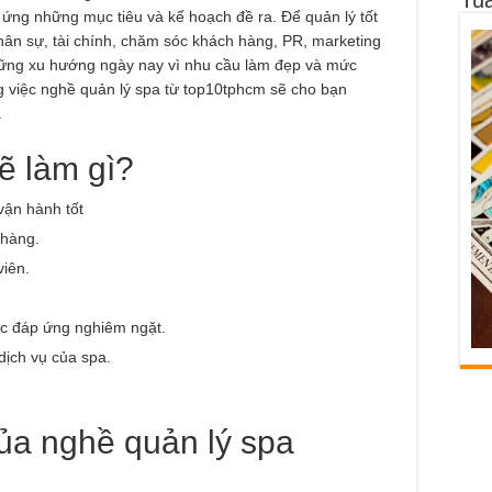
ứng những mục tiêu và kế hoạch đề ra. Để quản lý tốt
hân sự, tài chính, chăm sóc khách hàng, PR, marketing
ững xu hướng ngày nay vì nhu cầu làm đẹp và mức
 việc nghề quản lý spa từ top10tphcm sẽ cho bạn
.
ẽ làm gì?
vận hành tốt
 hàng.
viên.
ợc đáp ứng nghiêm ngặt.
dịch vụ của spa.
ủa nghề quản lý spa