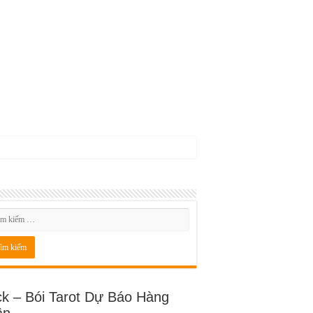
ck – Bói Tarot Dự Báo Hàng
ần