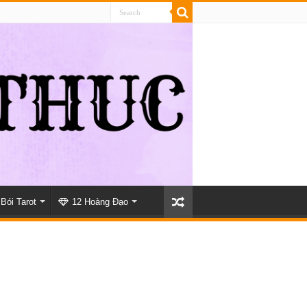
Bói Tarot
12 Hoàng Đạo