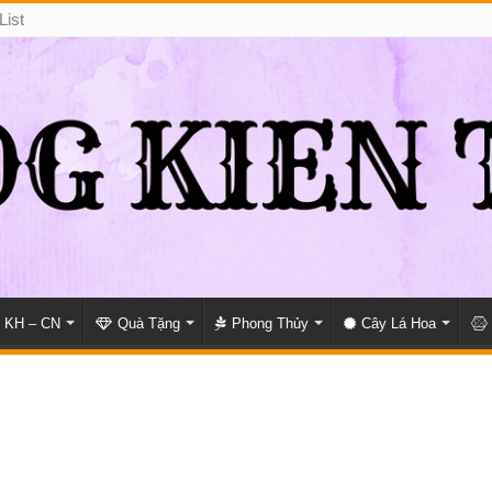
List
KH – CN
Quà Tặng
Phong Thủy
Cây Lá Hoa