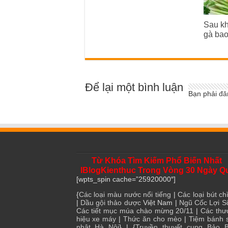
Sau kh
gà bao
Để lại một bình luận
Bạn phải
đă
Từ Khóa Tìm Kiếm Phổ Biến Nhất
IBlogKienthuc Trong Vòng 30 Ngày Q
[wpts_spin cache=”25920000″]
{
Các loại màu nước nổi tiếng
|
Các loại bút chì
|
Dầu gội thảo dược
Việt Nam |
Ngũ Cốc Lợi S
Các tiết mục múa chào mừng 20/11
|
Các thư
hiệu xe máy
|
Thức ăn cho mèo
|
Tiệm bánh 
nhật Hà Nội
} | {
Truyền thuyết cung Bảo B