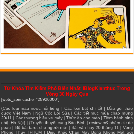
Từ Khóa Tìm Kiếm Phổ Biến Nhất IBlogKienthuc Trong
Vòng 30 Ngày Qua
[wpts_spin cache=”25920000″]
{
Các loại màu nước nổi tiếng
|
Các loại bút chì tốt
|
Dầu gội thảo
dược
Việt Nam |
Ngũ Cốc Lợi Sữa
|
Các tiết mục múa chào mừng
20/11
|
Các thương hiệu xe máy
|
Thức ăn cho mèo
|
Tiệm bánh sinh
nhật Hà Nội
} | {
Truyền thuyết cung Bảo Bình
|
review mỹ phẩm cle de
peau
|
Bộ bài tarot cho người mới
|
Bài văn hay 20 tháng 11
|
Vòng
Phong Thủy TPHCM
|
Điêu Khắc Chân Mày Bong Không Mất Sợi