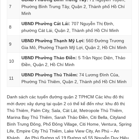
7
Phường Bình Trưng Tây, Quận 2, Thành phố Hồ Chí
Minh
UBND Phường Cát Lái:
707 Nguyễn Thị Định,
8
phường Cát Lái, Quận 2, Thành phố Hồ Chí Minh
UBND Phường Thạnh Mỹ Lợi:
560 Đường Trương
9
Gia Mô, Phường Thạnh Mỹ Lợi, Quận 2, Hồ Chí Minh
UBND Phường Thảo Điền:
5 Trần Ngọc Diện, Thảo
10
Điền, Quận 2, Hồ Chí Minh
UBND Phường Thủ Thiêm:
74 Lương Đình Của,
11
Phường Thủ Thiêm, Quận 2, Thành phố Hồ Chí Minh
Danh sách các tuyến đường quận 2 TPHCM Các khu đô thị
mới được xây dựng tại quận 2 có thể kể đến như: khu đô thị
Thủ Thiêm, Palm City, Sala, Cát Lát, Metropole Thủ Thiêm,
Marina Bay Thủ Thiêm, Sarah Thảo Điền, Citi Bella, Cityland
Bình Trưng Đông, Phố Đông Village, Citi Home, Ventura, Spring
Life, Empire City Thủ Thiêm, Lake View City, An Phú – An
Khánh… An Phú Đường số 19 Đường số 55 Nguyễn Duy Hiệu