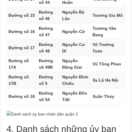
số 44
Huân
Đường
Nguyễn Bá
Đường số 15
Trương Gia Mô
số 46
Lân
Đường
Trương Văn
Đường số 16
Nguyễn Cừ
số 47
Bang
Đường
Nguyễn Cư
Võ Trường
Đường số 17
số 48
Dĩ
Toản
Đường số
Đường
Nguyễn
Vũ Tông Phan
17A
số 49B
Đăng Giai
Đường số
Đường
Nguyễn Đình
Xa Lộ Hà Nội
17B
số 5
Chiểu
Đường
Nguyễn Đôn
Đường số 18
Xuân Thủy
số 54
Tiết
4. Danh sách những ủy ban