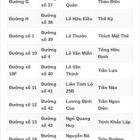
Đường G
Thảo Điền
số 37
Quân
Đường
Đường H
Lê Hữu Kiều
Thế Kỷ
số 38
Đường
Đường số 1
Lê Thước
Thích Mật Thể
số 39
Đường
Tống Hữu
Đường số 10
Lê Văn Miến
số 4
Định
Đường số
Đường
Lê Văn
Trần Lựu
10F
số 40
Thịnh
Đường
Liên Tỉnh Lộ
Đường số 11
Trần Não
số 41
25B
Đường
Lương Định
Trần Ngọc
Đường số 12
số 42
Của
Diện
Đường
Ngô Quang
Đường số 13
Trịnh Khắc Lập
số 43
Huy
Đường
Nguyễn Bá
Đường số 14
Trúc Đường