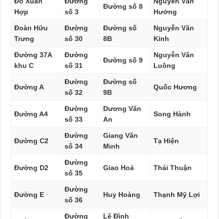
Đỗ Xuân
Đường
Nguyễn Văn
Đường số 8
Hợp
số 3
Hưởng
Đoàn Hữu
Đường
Đường số
Nguyễn Văn
Trưng
số 30
8B
Kỉnh
Đường 37A
Đường
Nguyễn Văn
Đường số 9
khu C
số 31
Luông
Đường
Đường số
Đường A
Quốc Hương
số 32
9B
Đường
Dương Văn
Đường A4
Song Hành
số 33
An
Đường
Giang Văn
Đường C2
Tạ Hiện
số 34
Minh
Đường
Đường D2
Giao Hoà
Thái Thuận
số 35
Đường
Đường E
Huy Hoàng
Thạnh Mỹ Lợi
số 36
Đường
Lê Đình