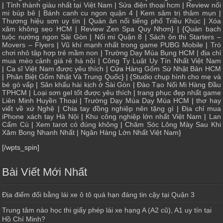
|
Tỉnh thành giàu nhất tại Việt Nam
|
Sửa điện thoại hcm
|
Review nối
mi búp bê
|
Bánh canh cu ngon quận 4
|
Kem sâm trị thâm mụn
|
Thương hiệu sơn uy tín
|
Quán ăn nổi tiếng phố Triều Khúc
|
Xóa
xăm không sẹo HCM
|
Review Zen Spa Quy Nhơn
} | {
Quán bạch
tuộc nướng ngon Sài Gòn
|
Nối mi Quận 8
|
Sách ôn thi Starters –
Movers – Flyers
|
Vũ khí mạnh nhất trong game PUBG Mobile
|
Trò
chơi nhỏ tập hợp trẻ mầm non
|
Trường Dạy Múa Bụng HCM
|
địa chỉ
mua mèo cảnh giá rẻ hà nội
|
Công Ty Luật Uy Tín Nhất Việt Nam
|
Ca sĩ Việt Nam được yêu thích
| Cửa
Hàng Gốm Sứ Nhật Bản HCM
|
Phân Biệt Gốm Nhật Và Trung Quốc
} | {
Studio chụp hình cho mẹ và
bé gò vấp
|
Sân khấu hài kịch ở Sài Gòn
|
Đào Tạo Nối Mi Hàng Đầu
TPHCM
|
Loại sơn gel tốt được yêu thích
|
trang phục đẹp nhất game
Liên Minh Huyền Thoại
|
Trường Dạy Múa Dạy Múa HCM
|
thơ hay
viết về xứ Nghệ
|
Chia tay đồng nghiệp nên tặng gì
|
Địa chỉ mua
iPhone xách tay Hà Nội
|
Khu công nghiệp lớn nhất Việt Nam
|
Lan
Cẩm Cù
|
Xem tarot có đúng không
|
Chăm Sóc Lông Mày Sau Khi
Xăm Bong Nhanh Nhất
|
Ngân Hàng Lớn Nhất Việt Nam
}
[/wpts_spin]
Bài Viết Mới Nhất
Địa điểm đổi bằng lái xe ô tô quá hạn đáng tin cậy tại Quận 3
Trung tâm nào học thi giấy phép lái xe hạng A (A2 cũ), A1 uy tín tại
Hồ Chí Minh?