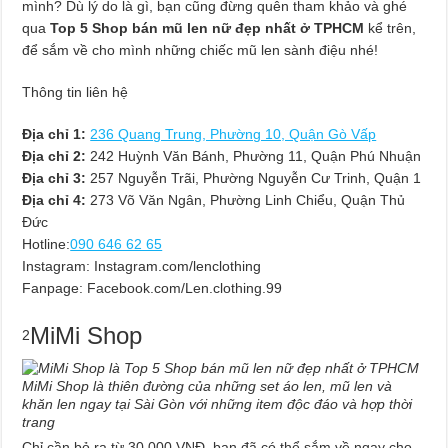
mình? Dù lý do là gì, bạn cũng đừng quên tham khảo và ghé
qua
Top 5 Shop bán mũ len nữ đẹp nhất ở TPHCM
kể trên,
để sắm về cho mình những chiếc mũ len sành điệu nhé!
Thông tin liên hệ
Địa chỉ 1:
236 Quang Trung, Phường 10, Quận Gò Vấp
Địa chỉ 2:
242 Huỳnh Văn Bánh, Phường 11, Quận Phú Nhuận
Địa chỉ 3:
257 Nguyễn Trãi, Phường Nguyễn Cư Trinh, Quận 1
Địa chỉ 4:
273 Võ Văn Ngân, Phường Linh Chiểu, Quận Thủ
Đức
Hotline:
090 646 62 65
Instagram: Instagram.com/lenclothing
Fanpage: Facebook.com/Len.clothing.99
MiMi Shop
2
MiMi Shop là thiên đường của những set áo len, mũ len và
khăn len ngay tại Sài Gòn với những item độc đáo và hợp thời
trang
Chỉ cần bỏ ra từ 30.000 VNĐ, bạn đã có thể sắm về ngay cho