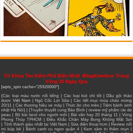
Từ Khóa Tìm Kiếm Phổ Biến Nhất IBlogKienthuc Trong
Vòng 30 Ngày Qua
[wpts_spin cache=”25920000″]
{
Các loại màu nước nổi tiếng
|
Các loại bút chì tốt
|
Dầu gội thảo
dược
Việt Nam |
Ngũ Cốc Lợi Sữa
|
Các tiết mục múa chào mừng
20/11
|
Các thương hiệu xe máy
|
Thức ăn cho mèo
|
Tiệm bánh sinh
nhật Hà Nội
} | {
Truyền thuyết cung Bảo Bình
|
review mỹ phẩm cle de
peau
|
Bộ bài tarot cho người mới
|
Bài văn hay 20 tháng 11
|
Vòng
Phong Thủy TPHCM
|
Điêu Khắc Chân Mày Bong Không Mất Sợi
|
Tỉnh thành giàu nhất tại Việt Nam
|
Sửa điện thoại hcm
|
Review nối
mi búp bê
|
Bánh canh cu ngon quận 4
|
Kem sâm trị thâm mụn
|