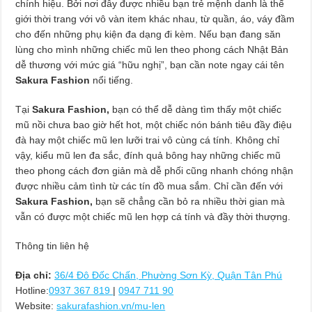
chính hiệu. Bởi nơi đây được nhiều bạn trẻ mệnh danh là thế
giới thời trang với vô vàn item khác nhau, từ quần, áo, váy đầm
cho đến những phụ kiện đa dạng đi kèm. Nếu bạn đang săn
lùng cho mình những chiếc mũ len theo phong cách Nhật Bản
dễ thương với mức giá “hữu nghị”, bạn cần note ngay cái tên
Sakura Fashion
nổi tiếng.
Tại
Sakura Fashion,
bạn có thể dễ dàng tìm thấy một chiếc
mũ nồi chưa bao giờ hết hot, một chiếc nón bánh tiêu đầy điệu
đà hay một chiếc mũ len lưỡi trai vô cùng cá tính. Không chỉ
vậy, kiểu mũ len đa sắc, đính quả bông hay những chiếc mũ
theo phong cách đơn giản mà dễ phối cũng nhanh chóng nhận
được nhiều cảm tình từ các tín đồ mua sắm. Chỉ cần đến với
Sakura Fashion,
bạn sẽ chẳng cần bỏ ra nhiều thời gian mà
vẫn có được một chiếc mũ len hợp cá tính và đầy thời thượng.
Thông tin liên hệ
Địa chỉ:
36/4 Đô Đốc Chấn, Phường Sơn Kỳ, Quận Tân Phú
Hotline:
0937 367 819
|
0947 711 90
Website:
sakurafashion.vn/mu-len