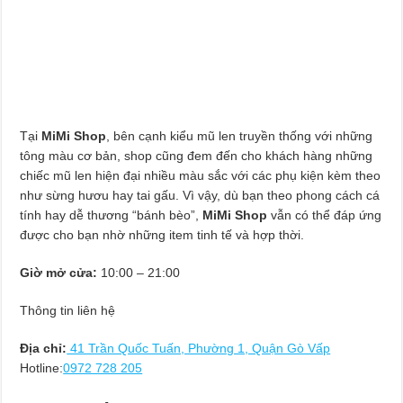
Tại
MiMi Sho
p
, bên cạnh kiểu mũ len truyền thống với những
tông màu cơ bản, shop cũng đem đến cho khách hàng những
chiếc mũ len hiện đại nhiều màu sắc với các phụ kiện kèm theo
như sừng hươu hay tai gấu. Vì vậy, dù bạn theo phong cách cá
tính hay dễ thương “bánh bèo”,
MiMi Shop
vẫn có thể đáp ứng
được cho bạn nhờ những item tinh tế và hợp thời.
Giờ mở cửa:
10:00 – 21:00
Thông tin liên hệ
Địa chỉ:
41 Trần Quốc Tuấn, Phường 1, Quận Gò Vấp
Hotline:
0972 728 205