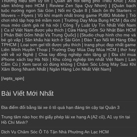
Thương hiệu sơn uy tín
|
Quán ăn nổi tiếng phố Triều Khúc
|
Xóa
xăm không sẹo HCM
|
Review Zen Spa Quy Nhơn
} | {
Quán bạch
tuộc nướng ngon Sài Gòn
|
Nối mi Quận 8
|
Sách ôn thi Starters –
Movers – Flyers
|
Vũ khí mạnh nhất trong game PUBG Mobile
|
Trò
chơi nhỏ tập hợp trẻ mầm non
|
Trường Dạy Múa Bụng HCM
|
địa chỉ
mua mèo cảnh giá rẻ hà nội
|
Công Ty Luật Uy Tín Nhất Việt Nam
|
Ca sĩ Việt Nam được yêu thích
| Cửa
Hàng Gốm Sứ Nhật Bản HCM
|
Phân Biệt Gốm Nhật Và Trung Quốc
} | {
Studio chụp hình cho mẹ và
bé gò vấp
|
Sân khấu hài kịch ở Sài Gòn
|
Đào Tạo Nối Mi Hàng Đầu
TPHCM
|
Loại sơn gel tốt được yêu thích
|
trang phục đẹp nhất game
Liên Minh Huyền Thoại
|
Trường Dạy Múa Dạy Múa HCM
|
thơ hay
viết về xứ Nghệ
|
Chia tay đồng nghiệp nên tặng gì
|
Địa chỉ mua
iPhone xách tay Hà Nội
|
Khu công nghiệp lớn nhất Việt Nam
|
Lan
Cẩm Cù
|
Xem tarot có đúng không
|
Chăm Sóc Lông Mày Sau Khi
Xăm Bong Nhanh Nhất
|
Ngân Hàng Lớn Nhất Việt Nam
}
[/wpts_spin]
Bài Viết Mới Nhất
Địa điểm đổi bằng lái xe ô tô quá hạn đáng tin cậy tại Quận 3
Trung tâm nào học thi giấy phép lái xe hạng A (A2 cũ), A1 uy tín tại
Hồ Chí Minh?
Dịch Vụ Chăm Sóc Ô Tô Tận Nhà Phường An Lạc HCM