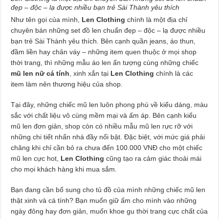
đẹp – độc – lạ được nhiều bạn trẻ Sài Thành yêu thích
Như tên gọi của mình,
Len Clothing
chính là một địa chỉ
chuyên bán những set đồ len chuẩn đẹp – độc – lạ được nhiều
bạn trẻ Sài Thành yêu thích. Bên cạnh quần jeans, áo thun,
đầm liền hay chân váy – những item quen thuộc ở mọi shop
thời trang, thì những mẫu áo len ấn tượng cùng những chiếc
mũ len nữ cá tính
, xinh xắn tại
Len Clothing
chính là các
item làm nên thương hiệu của shop.
Tại đây, những chiếc mũ len luôn phong phú về kiểu dáng, màu
sắc với chất liệu vô cùng mềm mại và ấm áp. Bên cạnh kiểu
mũ len đơn giản, shop còn có nhiều mẫu mũ len rực rỡ với
những chi tiết nhấn nhá đầy nổi bật. Đặc biệt, với mức giá phải
chăng khi chỉ cần bỏ ra chưa đến 100.000 VNĐ cho một chiếc
mũ len cực hot,
Len Clothing
cũng tạo ra cảm giác thoải mái
cho mọi khách hàng khi mua sắm.
Bạn đang cần bổ sung cho tủ đồ của mình những chiếc mũ len
thật xinh và cá tính? Bạn muốn giữ ấm cho mình vào những
ngày đông hay đơn giản, muốn khoe gu thời trang cực chất của