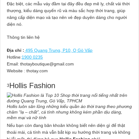
Đặc biệt, các mẫu váy đầm tại đây đều đẹp mê ly, chất vải thời
thượng, kiểu dáng quyến rũ và màu sắc hợp thời trang, giúp
nâng cấp diện mạo và tạo nên vẻ đẹp duyên dáng cho người
diện nó.
Thông tin liên hệ
Địa chỉ :
495 Quang Trung, P10, Q Gò Vấp
Hotline:
1900 0235
Email:
thotayboutique@gmail.com
Website : thotay.com
Hollis Fashion
3
Hollis luôn săn lũng những kiểu quần áo thời trang theo phương
châm “lạ – chất”, cá tính nhưng không kém phần dịu dàng,
mềm mại và nữ tính
Nếu bạn còn đang băn khoăn không biết nên diện gì để thật
thoải mái, cá tính mà vẫn bắt kịp xu hướng thời trang và không
bị lỗi mốt, thì đừng bỏ qua
Hollis Fashion
nhé!