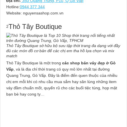
Địa chỉ:
350 Quang Trung, P10, Q Gò Vấp
Hotline:
0944 377 344
Website: nguyensashop.com.vn
Thỏ Tây Boutique
2
Thỏ Tây Boutique sở hữu bộ sưu tập thời trang đa dạng với đầy
đủ các món đồ cơ bản để các chị em tha hồ lựa chọn và mix
match
Thỏ Tây Boutique là một trong
các shop bán váy đẹp ở Gò
Vấp
, và là địa chỉ thời trang có quy mô lớn nhất tại đường
Quang Trung, Gò Vấp. Đây là điểm đến quen thuộc của nhiều
chị em mỗi khi có nhu cầu mua sắm hay săn lùng những item
váy đầm chuẩn mốt, quyến rũ cho các buổi tiệc tùng, họp mặt
bạn bè hay cong ty…