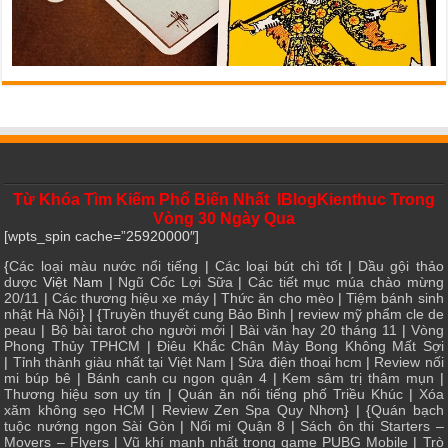
Từ Khóa Tìm Kiếm Phổ Biến Nhất IBlogKienthuc Trong
Vòng 30 Ngày Qua
[wpts_spin cache=”25920000″]
{
Các loại màu nước nổi tiếng
|
Các loại bút chì tốt
|
Dầu gội thảo
dược
Việt Nam |
Ngũ Cốc Lợi Sữa
|
Các tiết mục múa chào mừng
20/11
|
Các thương hiệu xe máy
|
Thức ăn cho mèo
|
Tiệm bánh sinh
nhật Hà Nội
} | {
Truyền thuyết cung Bảo Bình
|
review mỹ phẩm cle de
peau
|
Bộ bài tarot cho người mới
|
Bài văn hay 20 tháng 11
|
Vòng
Phong Thủy TPHCM
|
Điêu Khắc Chân Mày Bong Không Mất Sợi
|
Tỉnh thành giàu nhất tại Việt Nam
|
Sửa điện thoại hcm
|
Review nối
mi búp bê
|
Bánh canh cu ngon quận 4
|
Kem sâm trị thâm mụn
|
Thương hiệu sơn uy tín
|
Quán ăn nổi tiếng phố Triều Khúc
|
Xóa
xăm không sẹo HCM
|
Review Zen Spa Quy Nhơn
} | {
Quán bạch
tuộc nướng ngon Sài Gòn
|
Nối mi Quận 8
|
Sách ôn thi Starters –
Movers – Flyers
|
Vũ khí mạnh nhất trong game PUBG Mobile
|
Trò