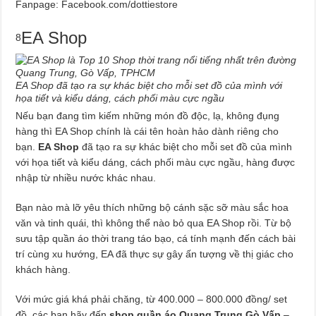
Fanpage: Facebook.com/dottiestore
EA Shop
8
EA Shop đã tạo ra sự khác biệt cho mỗi set đồ của mình với
họa tiết và kiểu dáng, cách phối màu cực ngầu
Nếu bạn đang tìm kiếm những món đồ độc, lạ, không đụng
hàng thì EA Shop chính là cái tên hoàn hảo dành riêng cho
bạn.
EA Shop
đã tạo ra sự khác biệt cho mỗi set đồ của mình
với họa tiết và kiểu dáng, cách phối màu cực ngầu, hàng được
nhập từ nhiều nước khác nhau.
Bạn nào mà lỡ yêu thích những bộ cánh sặc sỡ màu sắc hoa
văn và tinh quái, thì không thể nào bỏ qua EA Shop rồi. Từ bộ
sưu tập quần áo thời trang táo bạo, cá tính mạnh đến cách bài
trí cùng xu hướng, EA đã thực sự gây ấn tượng về thị giác cho
khách hàng.
Với mức giá khá phải chăng, từ 400.000 – 800.000 đồng/ set
đồ, các bạn hãy đến
shop quần áo Quang Trung Gò Vấp
–