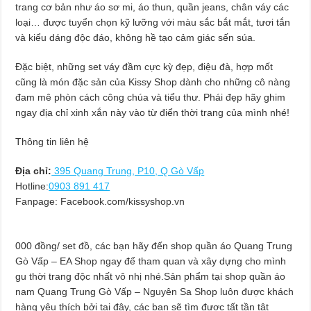
trang cơ bản như áo sơ mi, áo thun, quần jeans, chân váy các
loại… được tuyển chọn kỹ lưỡng với màu sắc bắt mắt, tươi tắn
và kiểu dáng độc đáo, không hề tạo cảm giác sến súa.
Đặc biệt, những set váy đầm cực kỳ đẹp, điệu đà, hợp mốt
cũng là món đặc sản của Kissy Shop dành cho những cô nàng
đam mê phòn cách công chúa và tiểu thư. Phái đẹp hãy ghim
ngay địa chỉ xinh xắn này vào từ điển thời trang của mình nhé!
Thông tin liên hệ
Địa chỉ:
395 Quang Trung, P10, Q Gò Vấp
Hotline:
0903 891 417
Fanpage: Facebook.com/kissyshop.vn
000 đồng/ set đồ, các bạn hãy đến shop quần áo Quang Trung
Gò Vấp – EA Shop ngay để tham quan và xây dựng cho mình
gu thời trang độc nhất vô nhị nhé.Sản phẩm tại shop quần áo
nam Quang Trung Gò Vấp – Nguyên Sa Shop luôn được khách
hàng yêu thích bởi tại đây, các bạn sẽ tìm được tất tần tật