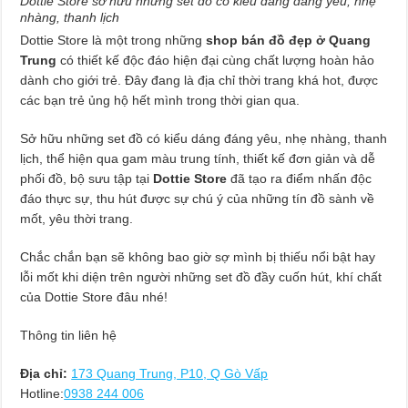
Dottie Store sở hữu những set đồ có kiểu dáng đáng yêu, nhẹ
nhàng, thanh lịch
Dottie Store là một trong những
shop bán đồ đẹp ở Quang
Trung
có thiết kế độc đáo hiện đại cùng chất lượng hoàn hảo
dành cho giới trẻ. Đây đang là địa chỉ thời trang khá hot, được
các bạn trẻ ủng hộ hết mình trong thời gian qua.
Sở hữu những set đồ có kiểu dáng đáng yêu, nhẹ nhàng, thanh
lịch, thể hiện qua gam màu trung tính, thiết kế đơn giản và dễ
phối đồ, bộ sưu tập tại
Dottie Store
đã tạo ra điểm nhấn độc
đáo thực sự, thu hút được sự chú ý của những tín đồ sành về
mốt, yêu thời trang.
Chắc chắn bạn sẽ không bao giờ sợ mình bị thiếu nổi bật hay
lỗi mốt khi diện trên người những set đồ đầy cuốn hút, khí chất
của Dottie Store đâu nhé!
Thông tin liên hệ
Địa chỉ:
173 Quang Trung, P10, Q Gò Vấp
Hotline:
0938 244 006