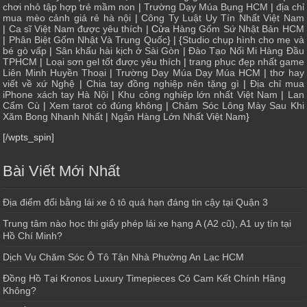
chơi nhỏ tập hợp trẻ mầm non
|
Trường Dạy Múa Bụng HCM
|
địa chỉ
mua mèo cảnh giá rẻ hà nội
|
Công Ty Luật Uy Tín Nhất Việt Nam
|
Ca sĩ Việt Nam được yêu thích
| Cửa
Hàng Gốm Sứ Nhật Bản HCM
|
Phân Biệt Gốm Nhật Và Trung Quốc
} | {
Studio chụp hình cho mẹ và
bé gò vấp
|
Sân khấu hài kịch ở Sài Gòn
|
Đào Tạo Nối Mi Hàng Đầu
TPHCM
|
Loại sơn gel tốt được yêu thích
|
trang phục đẹp nhất game
Liên Minh Huyền Thoại
|
Trường Dạy Múa Dạy Múa HCM
|
thơ hay
viết về xứ Nghệ
|
Chia tay đồng nghiệp nên tặng gì
|
Địa chỉ mua
iPhone xách tay Hà Nội
|
Khu công nghiệp lớn nhất Việt Nam
|
Lan
Cẩm Cù
|
Xem tarot có đúng không
|
Chăm Sóc Lông Mày Sau Khi
Xăm Bong Nhanh Nhất
|
Ngân Hàng Lớn Nhất Việt Nam
}
[/wpts_spin]
Bài Viết Mới Nhất
Địa điểm đổi bằng lái xe ô tô quá hạn đáng tin cậy tại Quận 3
Trung tâm nào học thi giấy phép lái xe hạng A (A2 cũ), A1 uy tín tại
Hồ Chí Minh?
Dịch Vụ Chăm Sóc Ô Tô Tận Nhà Phường An Lạc HCM
Đồng Hồ Tại Kronos Luxury Timepieces Có Cam Kết Chính Hãng
Không?