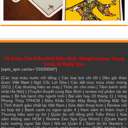
Từ Khóa Tìm Kiếm Phổ Biến Nhất IBlogKienthuc Trong
Vòng 30 Ngày Qua
[wpts_spin cache=”25920000″]
{
Các loại màu nước nổi tiếng
|
Các loại bút chì tốt
|
Dầu gội thảo
dược
Việt Nam |
Ngũ Cốc Lợi Sữa
|
Các tiết mục múa chào mừng
20/11
|
Các thương hiệu xe máy
|
Thức ăn cho mèo
|
Tiệm bánh sinh
nhật Hà Nội
} | {
Truyền thuyết cung Bảo Bình
|
review mỹ phẩm cle de
peau
|
Bộ bài tarot cho người mới
|
Bài văn hay 20 tháng 11
|
Vòng
Phong Thủy TPHCM
|
Điêu Khắc Chân Mày Bong Không Mất Sợi
|
Tỉnh thành giàu nhất tại Việt Nam
|
Sửa điện thoại hcm
|
Review nối
mi búp bê
|
Bánh canh cu ngon quận 4
|
Kem sâm trị thâm mụn
|
Thương hiệu sơn uy tín
|
Quán ăn nổi tiếng phố Triều Khúc
|
Xóa
xăm không sẹo HCM
|
Review Zen Spa Quy Nhơn
} | {
Quán bạch
tuộc nướng ngon Sài Gòn
|
Nối mi Quận 8
|
Sách ôn thi Starters –