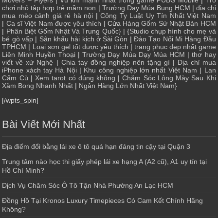
Movers – Flyers
|
Vũ khí mạnh nhất trong game PUBG Mobile
|
Trò
chơi nhỏ tập hợp trẻ mầm non
|
Trường Dạy Múa Bụng HCM
|
địa chỉ
mua mèo cảnh giá rẻ hà nội
|
Công Ty Luật Uy Tín Nhất Việt Nam
|
Ca sĩ Việt Nam được yêu thích
| Cửa
Hàng Gốm Sứ Nhật Bản HCM
|
Phân Biệt Gốm Nhật Và Trung Quốc
} | {
Studio chụp hình cho mẹ và
bé gò vấp
|
Sân khấu hài kịch ở Sài Gòn
|
Đào Tạo Nối Mi Hàng Đầu
TPHCM
|
Loại sơn gel tốt được yêu thích
|
trang phục đẹp nhất game
Liên Minh Huyền Thoại
|
Trường Dạy Múa Dạy Múa HCM
|
thơ hay
viết về xứ Nghệ
|
Chia tay đồng nghiệp nên tặng gì
|
Địa chỉ mua
iPhone xách tay Hà Nội
|
Khu công nghiệp lớn nhất Việt Nam
|
Lan
Cẩm Cù
|
Xem tarot có đúng không
|
Chăm Sóc Lông Mày Sau Khi
Xăm Bong Nhanh Nhất
|
Ngân Hàng Lớn Nhất Việt Nam
}
[/wpts_spin]
Bài Viết Mới Nhất
Địa điểm đổi bằng lái xe ô tô quá hạn đáng tin cậy tại Quận 3
Trung tâm nào học thi giấy phép lái xe hạng A (A2 cũ), A1 uy tín tại
Hồ Chí Minh?
Dịch Vụ Chăm Sóc Ô Tô Tận Nhà Phường An Lạc HCM
Đồng Hồ Tại Kronos Luxury Timepieces Có Cam Kết Chính Hãng
Không?