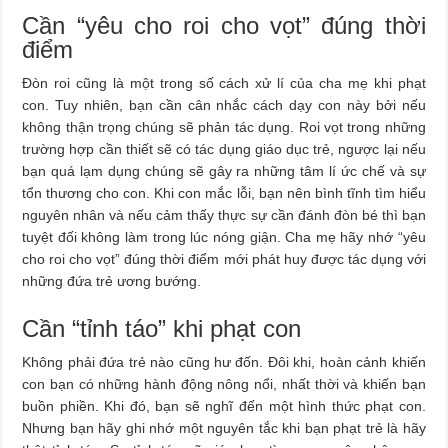
Cần “yêu cho roi cho vọt” đúng thời
điểm
Đòn roi cũng là một trong số cách xử lí của cha mẹ khi phạt
con. Tuy nhiên, bạn cần cân nhắc cách dạy con này bởi nếu
không thận trọng chúng sẽ phản tác dụng. Roi vọt trong những
trường hợp cần thiết sẽ có tác dụng giáo dục trẻ, ngược lại nếu
bạn quá lạm dụng chúng sẽ gây ra những tâm lí ức chế và sự
tổn thương cho con. Khi con mắc lỗi, bạn nên bình tĩnh tìm hiểu
nguyên nhân và nếu cảm thấy thực sự cần đánh đòn bé thì bạn
tuyệt đối không làm trong lúc nóng giận. Cha mẹ hãy nhớ “yêu
cho roi cho vọt” đúng thời điểm mới phát huy được tác dụng với
những đứa trẻ ương bướng.
Cần “tỉnh táo” khi phạt con
Không phải đứa trẻ nào cũng hư đốn. Đôi khi, hoàn cảnh khiến
con bạn có những hành động nông nổi, nhất thời và khiến bạn
buồn phiền. Khi đó, bạn sẽ nghĩ đến một hình thức phạt con.
Nhưng bạn hãy ghi nhớ một nguyên tắc khi bạn phạt trẻ là hãy