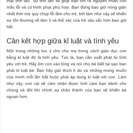
thật tỉnh táo. Sự tỉnh táo sẽ giúp bạn tìm ra nguyên nhân con
mắc lỗi và có hình phạt phù hợp. Bạn đừng bao giờ nóng giận
nhất thời mà quy chụp lỗi lầm cho trẻ, bởi làm như vậy sẽ khiến
sự tổn thương về tâm lí và thể xác của trẻ sâu sắc hơn bao giờ
hết.
Cần kết hợp giữa kỉ luật và tình yêu
Một trong những lưu ý cho cha mẹ trong cách giáo dục con
bằng kỉ luật đó là tình yêu. Tức là, bạn cần xuất phát từ tình
yêu với trẻ. Hãy ôm con vào lòng và nói cho bé biết tại sao bạn
phải kỉ luật bé. Bạn hãy giải thích lí do và những mong muốn
của mình mỗi lần bắt buộc phải áp dụng kỉ luật với con. Làm
như vậy, con cái sẽ cảm nhận được tình cảm bạn dành cho
chúng và đôi khi chính sự chân thành của bạn sẽ khiến bé
ngoan hơn.