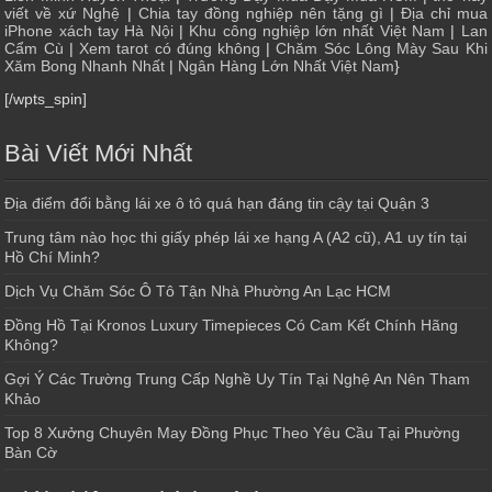
viết về xứ Nghệ
|
Chia tay đồng nghiệp nên tặng gì
|
Địa chỉ mua
iPhone xách tay Hà Nội
|
Khu công nghiệp lớn nhất Việt Nam
|
Lan
Cẩm Cù
|
Xem tarot có đúng không
|
Chăm Sóc Lông Mày Sau Khi
Xăm Bong Nhanh Nhất
|
Ngân Hàng Lớn Nhất Việt Nam
}
[/wpts_spin]
Bài Viết Mới Nhất
Địa điểm đổi bằng lái xe ô tô quá hạn đáng tin cậy tại Quận 3
Trung tâm nào học thi giấy phép lái xe hạng A (A2 cũ), A1 uy tín tại
Hồ Chí Minh?
Dịch Vụ Chăm Sóc Ô Tô Tận Nhà Phường An Lạc HCM
Đồng Hồ Tại Kronos Luxury Timepieces Có Cam Kết Chính Hãng
Không?
Gợi Ý Các Trường Trung Cấp Nghề Uy Tín Tại Nghệ An Nên Tham
Khảo
Top 8 Xưởng Chuyên May Đồng Phục Theo Yêu Cầu Tại Phường
Bàn Cờ