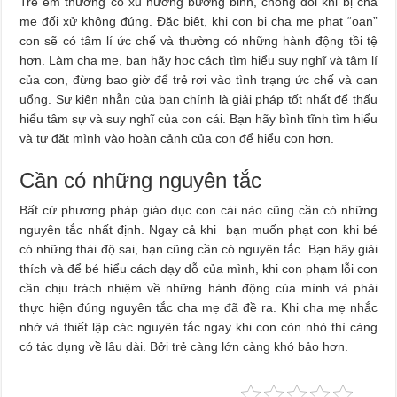
Trẻ em thường có xu hướng bướng bỉnh, chống đối khi bị cha
mẹ đối xử không đúng. Đặc biệt, khi con bị cha mẹ phạt “oan”
con sẽ có tâm lí ức chế và thường có những hành động tồi tệ
hơn. Làm cha mẹ, bạn hãy học cách tìm hiểu suy nghĩ và tâm lí
của con, đừng bao giờ để trẻ rơi vào tình trạng ức chế và oan
uổng. Sự kiên nhẫn của bạn chính là giải pháp tốt nhất để thấu
hiểu tâm sự và suy nghĩ của con cái. Bạn hãy bình tĩnh tìm hiểu
và tự đặt mình vào hoàn cảnh của con để hiểu con hơn.
Cần có những nguyên tắc
Bất cứ phương pháp giáo dục con cái nào cũng cần có những
nguyên tắc nhất định. Ngay cả khi bạn muốn phạt con khi bé
có những thái độ sai, bạn cũng cần có nguyên tắc. Bạn hãy giải
thích và để bé hiểu cách dạy dỗ của mình, khi con phạm lỗi con
cần chịu trách nhiệm về những hành động của mình và phải
thực hiện đúng nguyên tắc cha mẹ đã đề ra. Khi cha mẹ nhắc
nhở và thiết lập các nguyên tắc ngay khi con còn nhỏ thì càng
có tác dụng về lâu dài. Bởi trẻ càng lớn càng khó bảo hơn.