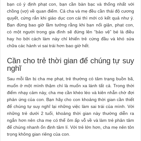
bạn có ý định phạt con, bạn cần bàn bạc và thống nhất với
chồng (vợ) về quan điểm. Cả cha và mẹ đều cần thái độ cương
quyết, cứng rắn khi giáo dục con cái thì mới có kết quả như ý.
Bạn đừng bao giờ lầm tưởng rằng khi bạn nổi giận, phạt con,
có một người trong gia đình sẽ đứng lên “bảo vệ” bé là điều
hay ho bởi cách làm này chỉ khiến trẻ cứng đầu và khó sửa
chữa các hành vi sai trái hơn bao giờ hết.
Cần cho trẻ thời gian để chúng tự suy
nghĩ
Sau mỗi lần bị cha mẹ phạt, trẻ thường có tâm trạng buồn bã,
muốn ở một mình thậm chí là muốn xa lánh tất cả. Trong thời
điểm nhạy cảm này, cha mẹ cần khéo léo và kiên nhẫn chờ đợi
phản ứng của con. Bạn hãy cho con khoảng thời gian cần thiết
để chúng tự suy nghĩ lại những việc làm sai trái của mình. Với
những trẻ dưới 2 tuổi, khoảng thời gian này thường diễn ra
ngắn hơn nên cha mẹ có thể ôm ấp vỗ về và làm trẻ phân tâm
để chúng nhanh ổn định tâm lí. Với trẻ lớn hơn, cha mẹ nên tôn
trọng không gian riêng của con.