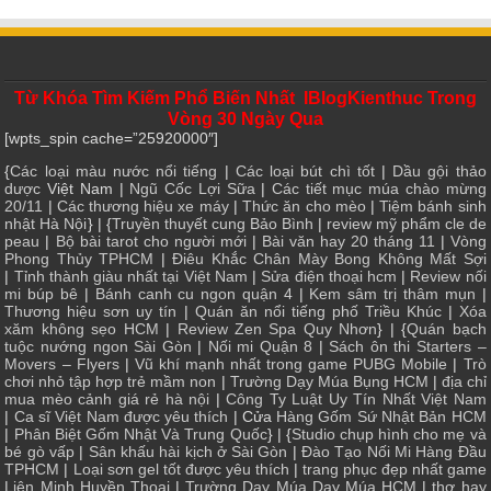
Từ Khóa Tìm Kiếm Phổ Biến Nhất IBlogKienthuc Trong
Vòng 30 Ngày Qua
[wpts_spin cache=”25920000″]
{
Các loại màu nước nổi tiếng
|
Các loại bút chì tốt
|
Dầu gội thảo
dược
Việt Nam |
Ngũ Cốc Lợi Sữa
|
Các tiết mục múa chào mừng
20/11
|
Các thương hiệu xe máy
|
Thức ăn cho mèo
|
Tiệm bánh sinh
nhật Hà Nội
} | {
Truyền thuyết cung Bảo Bình
|
review mỹ phẩm cle de
peau
|
Bộ bài tarot cho người mới
|
Bài văn hay 20 tháng 11
|
Vòng
Phong Thủy TPHCM
|
Điêu Khắc Chân Mày Bong Không Mất Sợi
|
Tỉnh thành giàu nhất tại Việt Nam
|
Sửa điện thoại hcm
|
Review nối
mi búp bê
|
Bánh canh cu ngon quận 4
|
Kem sâm trị thâm mụn
|
Thương hiệu sơn uy tín
|
Quán ăn nổi tiếng phố Triều Khúc
|
Xóa
xăm không sẹo HCM
|
Review Zen Spa Quy Nhơn
} | {
Quán bạch
tuộc nướng ngon Sài Gòn
|
Nối mi Quận 8
|
Sách ôn thi Starters –
Movers – Flyers
|
Vũ khí mạnh nhất trong game PUBG Mobile
|
Trò
chơi nhỏ tập hợp trẻ mầm non
|
Trường Dạy Múa Bụng HCM
|
địa chỉ
mua mèo cảnh giá rẻ hà nội
|
Công Ty Luật Uy Tín Nhất Việt Nam
|
Ca sĩ Việt Nam được yêu thích
| Cửa
Hàng Gốm Sứ Nhật Bản HCM
|
Phân Biệt Gốm Nhật Và Trung Quốc
} | {
Studio chụp hình cho mẹ và
bé gò vấp
|
Sân khấu hài kịch ở Sài Gòn
|
Đào Tạo Nối Mi Hàng Đầu
TPHCM
|
Loại sơn gel tốt được yêu thích
|
trang phục đẹp nhất game
Liên Minh Huyền Thoại
|
Trường Dạy Múa Dạy Múa HCM
|
thơ hay