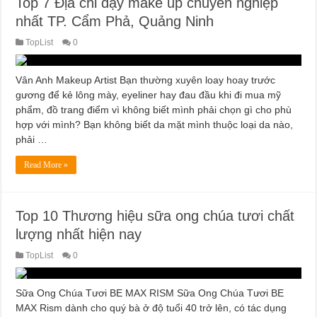
Top 7 Địa chỉ dạy make up chuyên nghiệp
nhất TP. Cẩm Phả, Quảng Ninh
TopList
0
Vân Anh Makeup Artist Bạn thường xuyên loay hoay trước
gương để kẻ lông mày, eyeliner hay đau đầu khi đi mua mỹ
phẩm, đồ trang điểm vì không biết mình phải chọn gì cho phù
hợp với mình? Bạn không biết da mặt mình thuộc loại da nào,
phải …
Read More »
Top 10 Thương hiệu sữa ong chúa tươi chất
lượng nhất hiện nay
TopList
0
Sữa Ong Chúa Tươi BE MAX RISM Sữa Ong Chúa Tươi BE
MAX Rism dành cho quý bà ở độ tuổi 40 trở lên, có tác dụng