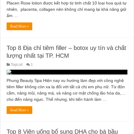
Placen Rose lotion được kết hợp từ tinh chất 10 loại hoa quả tự
nhiên, placenta, collagen nên không chỉ mang lại khả năng giữ
ẩm …
Read More »
Top 8 Địa chỉ tiêm filler – botox uy tín và chất
lượng nhất tại TP. HCM
TopList
1
Phung Beauty Spa Hiện nay xu hướng làm đẹp với công nghệ
tiêm filler không còn xa lạ đối với tất cả chị em phụ nữ. Từ độn
cằm, nâng mũi, nâng má, và nâng cơ mặt chống lão hóa da,…
cho đến nâng ngực. Thế nhưng, khi tiến hành làm …
Read More »
Top 8 Viên uống bổ sung DHA cho bà bầu