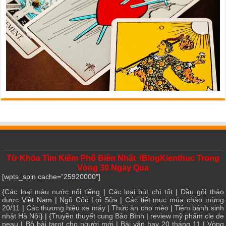
Từ Khóa Tìm Kiếm Phổ Biến Nhất IBlogKienthuc Trong
Vòng 30 Ngày Qua
[wpts_spin cache=”25920000″]
{
Các loại màu nước nổi tiếng
|
Các loại bút chì tốt
|
Dầu gội thảo
dược
Việt Nam |
Ngũ Cốc Lợi Sữa
|
Các tiết mục múa chào mừng
20/11
|
Các thương hiệu xe máy
|
Thức ăn cho mèo
|
Tiệm bánh sinh
nhật Hà Nội
} | {
Truyền thuyết cung Bảo Bình
|
review mỹ phẩm cle de
peau
|
Bộ bài tarot cho người mới
|
Bài văn hay 20 tháng 11
|
Vòng