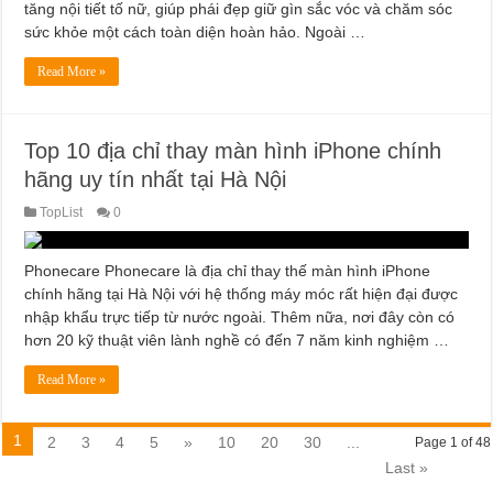
tăng nội tiết tố nữ, giúp phái đẹp giữ gìn sắc vóc và chăm sóc
sức khỏe một cách toàn diện hoàn hảo. Ngoài …
Read More »
Top 10 địa chỉ thay màn hình iPhone chính
hãng uy tín nhất tại Hà Nội
TopList
0
Phonecare Phonecare là địa chỉ thay thế màn hình iPhone
chính hãng tại Hà Nội với hệ thống máy móc rất hiện đại được
nhập khẩu trực tiếp từ nước ngoài. Thêm nữa, nơi đây còn có
hơn 20 kỹ thuật viên lành nghề có đến 7 năm kinh nghiệm …
Read More »
1
2
3
4
5
»
10
20
30
...
Page 1 of 48
Last »