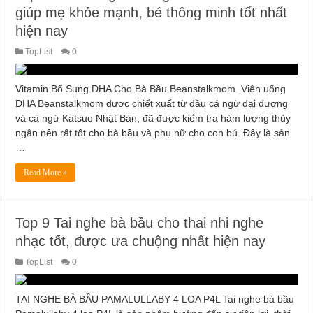
giúp mẹ khỏe mạnh, bé thông minh tốt nhất
hiện nay
TopList
0
Vitamin Bổ Sung DHA Cho Bà Bầu Beanstalkmom .Viên uống
DHA Beanstalkmom được chiết xuất từ dầu cá ngừ đại dương
và cá ngừ Katsuo Nhật Bản, đã được kiểm tra hàm lượng thủy
ngân nên rất tốt cho bà bầu và phụ nữ cho con bú. Đây là sản
…
Read More »
Top 9 Tai nghe bà bầu cho thai nhi nghe
nhạc tốt, được ưa chuộng nhất hiện nay
TopList
0
TAI NGHE BÀ BẦU PAMALULLABY 4 LOA P4L Tai nghe bà bầu