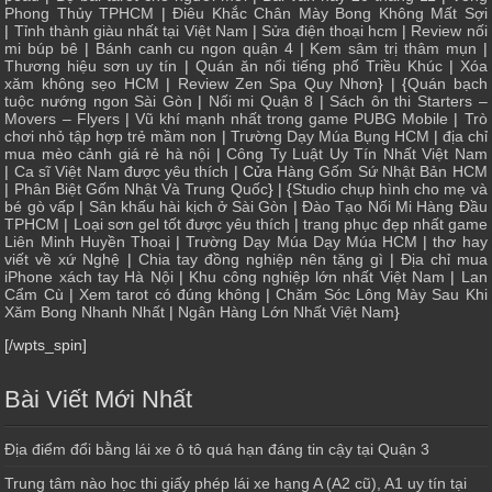
Phong Thủy TPHCM
|
Điêu Khắc Chân Mày Bong Không Mất Sợi
|
Tỉnh thành giàu nhất tại Việt Nam
|
Sửa điện thoại hcm
|
Review nối
mi búp bê
|
Bánh canh cu ngon quận 4
|
Kem sâm trị thâm mụn
|
Thương hiệu sơn uy tín
|
Quán ăn nổi tiếng phố Triều Khúc
|
Xóa
xăm không sẹo HCM
|
Review Zen Spa Quy Nhơn
} | {
Quán bạch
tuộc nướng ngon Sài Gòn
|
Nối mi Quận 8
|
Sách ôn thi Starters –
Movers – Flyers
|
Vũ khí mạnh nhất trong game PUBG Mobile
|
Trò
chơi nhỏ tập hợp trẻ mầm non
|
Trường Dạy Múa Bụng HCM
|
địa chỉ
mua mèo cảnh giá rẻ hà nội
|
Công Ty Luật Uy Tín Nhất Việt Nam
|
Ca sĩ Việt Nam được yêu thích
| Cửa
Hàng Gốm Sứ Nhật Bản HCM
|
Phân Biệt Gốm Nhật Và Trung Quốc
} | {
Studio chụp hình cho mẹ và
bé gò vấp
|
Sân khấu hài kịch ở Sài Gòn
|
Đào Tạo Nối Mi Hàng Đầu
TPHCM
|
Loại sơn gel tốt được yêu thích
|
trang phục đẹp nhất game
Liên Minh Huyền Thoại
|
Trường Dạy Múa Dạy Múa HCM
|
thơ hay
viết về xứ Nghệ
|
Chia tay đồng nghiệp nên tặng gì
|
Địa chỉ mua
iPhone xách tay Hà Nội
|
Khu công nghiệp lớn nhất Việt Nam
|
Lan
Cẩm Cù
|
Xem tarot có đúng không
|
Chăm Sóc Lông Mày Sau Khi
Xăm Bong Nhanh Nhất
|
Ngân Hàng Lớn Nhất Việt Nam
}
[/wpts_spin]
Bài Viết Mới Nhất
Địa điểm đổi bằng lái xe ô tô quá hạn đáng tin cậy tại Quận 3
Trung tâm nào học thi giấy phép lái xe hạng A (A2 cũ), A1 uy tín tại