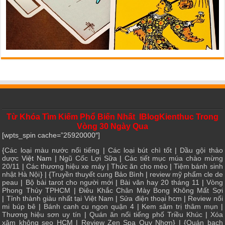
Từ Khóa Tìm Kiếm Phổ Biến Nhất IBlogKienthuc Trong
Vòng 30 Ngày Qua
[wpts_spin cache=”25920000″]
{
Các loại màu nước nổi tiếng
|
Các loại bút chì tốt
|
Dầu gội thảo
dược
Việt Nam |
Ngũ Cốc Lợi Sữa
|
Các tiết mục múa chào mừng
20/11
|
Các thương hiệu xe máy
|
Thức ăn cho mèo
|
Tiệm bánh sinh
nhật Hà Nội
} | {
Truyền thuyết cung Bảo Bình
|
review mỹ phẩm cle de
peau
|
Bộ bài tarot cho người mới
|
Bài văn hay 20 tháng 11
|
Vòng
Phong Thủy TPHCM
|
Điêu Khắc Chân Mày Bong Không Mất Sợi
|
Tỉnh thành giàu nhất tại Việt Nam
|
Sửa điện thoại hcm
|
Review nối
mi búp bê
|
Bánh canh cu ngon quận 4
|
Kem sâm trị thâm mụn
|
Thương hiệu sơn uy tín
|
Quán ăn nổi tiếng phố Triều Khúc
|
Xóa
xăm không sẹo HCM
|
Review Zen Spa Quy Nhơn
} | {
Quán bạch