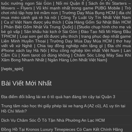
tuộc nướng ngon Sài Gòn
|
Nối mi Quận 8
|
Sách ôn thi Starters –
Movers – Flyers
|
Vũ khí mạnh nhất trong game PUBG Mobile
|
Trò
chơi nhỏ tập hợp trẻ mầm non
|
Trường Dạy Múa Bụng HCM
|
địa chỉ
mua mèo cảnh giá rẻ hà nội
|
Công Ty Luật Uy Tín Nhất Việt Nam
|
Ca sĩ Việt Nam được yêu thích
| Cửa
Hàng Gốm Sứ Nhật Bản HCM
|
Phân Biệt Gốm Nhật Và Trung Quốc
} | {
Studio chụp hình cho mẹ và
bé gò vấp
|
Sân khấu hài kịch ở Sài Gòn
|
Đào Tạo Nối Mi Hàng Đầu
TPHCM
|
Loại sơn gel tốt được yêu thích
|
trang phục đẹp nhất game
Liên Minh Huyền Thoại
|
Trường Dạy Múa Dạy Múa HCM
|
thơ hay
viết về xứ Nghệ
|
Chia tay đồng nghiệp nên tặng gì
|
Địa chỉ mua
iPhone xách tay Hà Nội
|
Khu công nghiệp lớn nhất Việt Nam
|
Lan
Cẩm Cù
|
Xem tarot có đúng không
|
Chăm Sóc Lông Mày Sau Khi
Xăm Bong Nhanh Nhất
|
Ngân Hàng Lớn Nhất Việt Nam
}
[/wpts_spin]
Bài Viết Mới Nhất
Địa điểm đổi bằng lái xe ô tô quá hạn đáng tin cậy tại Quận 3
Trung tâm nào học thi giấy phép lái xe hạng A (A2 cũ), A1 uy tín tại
Hồ Chí Minh?
Dịch Vụ Chăm Sóc Ô Tô Tận Nhà Phường An Lạc HCM
Đồng Hồ Tại Kronos Luxury Timepieces Có Cam Kết Chính Hãng