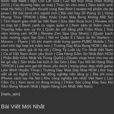
dược
Việt Nam |
Ngũ Cốc Lợi Sữa
|
Các tiết mục múa chào mừng
20/11
|
Các thương hiệu xe máy
|
Thức ăn cho mèo
|
Tiệm bánh sinh
nhật Hà Nội
} | {
Truyền thuyết cung Bảo Bình
|
review mỹ phẩm cle de
peau
|
Bộ bài tarot cho người mới
|
Bài văn hay 20 tháng 11
|
Vòng
Phong Thủy TPHCM
|
Điêu Khắc Chân Mày Bong Không Mất Sợi
|
Tỉnh thành giàu nhất tại Việt Nam
|
Sửa điện thoại hcm
|
Review nối
mi búp bê
|
Bánh canh cu ngon quận 4
|
Kem sâm trị thâm mụn
|
Thương hiệu sơn uy tín
|
Quán ăn nổi tiếng phố Triều Khúc
|
Xóa
xăm không sẹo HCM
|
Review Zen Spa Quy Nhơn
} | {
Quán bạch
tuộc nướng ngon Sài Gòn
|
Nối mi Quận 8
|
Sách ôn thi Starters –
Movers – Flyers
|
Vũ khí mạnh nhất trong game PUBG Mobile
|
Trò
chơi nhỏ tập hợp trẻ mầm non
|
Trường Dạy Múa Bụng HCM
|
địa chỉ
mua mèo cảnh giá rẻ hà nội
|
Công Ty Luật Uy Tín Nhất Việt Nam
|
Ca sĩ Việt Nam được yêu thích
| Cửa
Hàng Gốm Sứ Nhật Bản HCM
|
Phân Biệt Gốm Nhật Và Trung Quốc
} | {
Studio chụp hình cho mẹ và
bé gò vấp
|
Sân khấu hài kịch ở Sài Gòn
|
Đào Tạo Nối Mi Hàng Đầu
TPHCM
|
Loại sơn gel tốt được yêu thích
|
trang phục đẹp nhất game
Liên Minh Huyền Thoại
|
Trường Dạy Múa Dạy Múa HCM
|
thơ hay
viết về xứ Nghệ
|
Chia tay đồng nghiệp nên tặng gì
|
Địa chỉ mua
iPhone xách tay Hà Nội
|
Khu công nghiệp lớn nhất Việt Nam
|
Lan
Cẩm Cù
|
Xem tarot có đúng không
|
Chăm Sóc Lông Mày Sau Khi
Xăm Bong Nhanh Nhất
|
Ngân Hàng Lớn Nhất Việt Nam
}
[/wpts_spin]
Bài Viết Mới Nhất