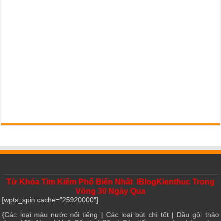
Từ Khóa Tìm Kiếm Phổ Biến Nhất IBlogKienthuc Trong
Vòng 30 Ngày Qua
[wpts_spin cache=”25920000″]
{
Các loại màu nước nổi tiếng
|
Các loại bút chì tốt
|
Dầu gội thảo