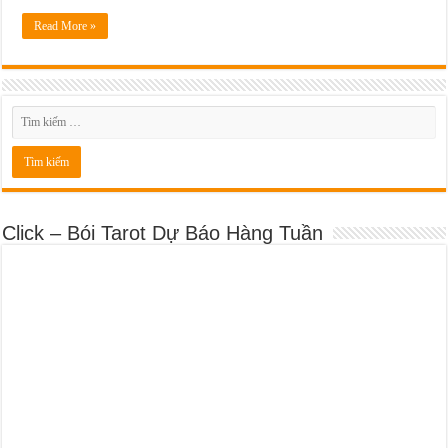
Dịch Vụ Sửa Chữa Ô Tô Tại Nhà Phường Hòa Hưng
Read More »
Click – Bói Tarot Dự Báo Hàng Tuần