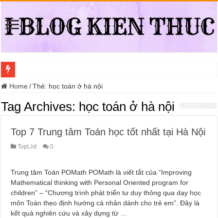
Địa điểm đổi bằng lái xe ô tô quá hạn đáng tin cậy tại Quận 3
Home
/
Thẻ:
học toán ở hà nội
Trung tâm nào học thi giấy phép lái xe hạng A (A2 cũ), A1 uy tín tại Hồ Ch
Tag Archives:
học toán ở hà nội
Dịch Vụ Chăm Sóc Ô Tô Tận Nhà Phường An Lạc HCM
Top 7 Trung tâm Toán học tốt nhất tại Hà Nội
Đồng Hồ Tại Kronos Luxury Timepieces Có Cam Kết Chính Hãng Không?
TopList
0
Gợi Ý Các Trường Trung Cấp Nghề Uy Tín Tại Nghệ An Nên Tham Khảo
Top 8 Xưởng Chuyên May Đồng Phục Theo Yêu Cầu Tại Phường Bàn Cờ
Trung tâm Toán POMath POMath là viết tắt của “Improving
Sửa Chữa Ô Tô Lưu Động Có Bảo Hiểm Phường Đông Hưng Thuận
Mathematical thinking with Personal Oriented program for
children” – “Chương trình phát triển tư duy thông qua dạy học
Chăm Sóc Ô Tô Lưu Động Tại Nhà Phường Phú Thọ HCM
môn Toán theo định hướng cá nhân dành cho trẻ em”. Đây là
Trung Tâm Đào Tạo Sát Hạch Lái Xe C1 Uy Tín Tại Thành Phố Thủ Đức,
kết quả nghiên cứu và xây dựng từ …