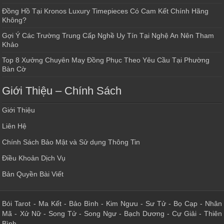
Đồng Hồ Tại Kronos Luxury Timepieces Có Cam Kết Chính Hãng
Không?
Gợi Ý Các Trường Trung Cấp Nghề Uy Tín Tại Nghệ An Nên Tham
Khảo
Top 8 Xưởng Chuyên May Đồng Phục Theo Yêu Cầu Tại Phường
Bàn Cờ
Giới Thiệu – Chính Sách
Giới Thiệu
Liên Hệ
Chính Sách Bảo Mật và Sử dụng Thông Tin
Điều Khoản Dịch Vụ
Bản Quyền Bài Viết
Bói Tarot
-
Ma Kết
-
Bảo Bình
-
Kim Ngưu
-
Sư Tử
-
Bọ Cạp
-
Nhân
Mã
-
Xử Nữ
-
Song Tử
-
Song Ngư
-
Bạch Dương
-
Cự Giải
-
Thiên
Bình