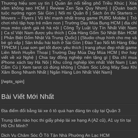
Thương hiệu sơn uy tín
|
Quán ăn nổi tiếng phố Triều Khúc
|
Xóa
xăm không sẹo HCM
|
Review Zen Spa Quy Nhơn
} | {
Quán bạch
tuộc nướng ngon Sài Gòn
|
Nối mi Quận 8
|
Sách ôn thi Starters –
Movers – Flyers
|
Vũ khí mạnh nhất trong game PUBG Mobile
|
Trò
chơi nhỏ tập hợp trẻ mầm non
|
Trường Dạy Múa Bụng HCM
|
địa chỉ
mua mèo cảnh giá rẻ hà nội
|
Công Ty Luật Uy Tín Nhất Việt Nam
|
Ca sĩ Việt Nam được yêu thích
| Cửa
Hàng Gốm Sứ Nhật Bản HCM
|
Phân Biệt Gốm Nhật Và Trung Quốc
} | {
Studio chụp hình cho mẹ và
bé gò vấp
|
Sân khấu hài kịch ở Sài Gòn
|
Đào Tạo Nối Mi Hàng Đầu
TPHCM
|
Loại sơn gel tốt được yêu thích
|
trang phục đẹp nhất game
Liên Minh Huyền Thoại
|
Trường Dạy Múa Dạy Múa HCM
|
thơ hay
viết về xứ Nghệ
|
Chia tay đồng nghiệp nên tặng gì
|
Địa chỉ mua
iPhone xách tay Hà Nội
|
Khu công nghiệp lớn nhất Việt Nam
|
Lan
Cẩm Cù
|
Xem tarot có đúng không
|
Chăm Sóc Lông Mày Sau Khi
Xăm Bong Nhanh Nhất
|
Ngân Hàng Lớn Nhất Việt Nam
}
[/wpts_spin]
Bài Viết Mới Nhất
Địa điểm đổi bằng lái xe ô tô quá hạn đáng tin cậy tại Quận 3
Trung tâm nào học thi giấy phép lái xe hạng A (A2 cũ), A1 uy tín tại
Hồ Chí Minh?
Dịch Vụ Chăm Sóc Ô Tô Tận Nhà Phường An Lạc HCM