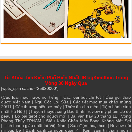
Từ Khóa Tìm Kiếm Phổ Biến Nhất IBlogKienthuc Trong
Vòng 30 Ngày Qua
[wpts_spin cache=”25920000″]
{
Các loại màu nước nổi tiếng
|
Các loại bút chì tốt
|
Dầu gội thảo
dược
Việt Nam |
Ngũ Cốc Lợi Sữa
|
Các tiết mục múa chào mừng
20/11
|
Các thương hiệu xe máy
|
Thức ăn cho mèo
|
Tiệm bánh sinh
nhật Hà Nội
} | {
Truyền thuyết cung Bảo Bình
|
review mỹ phẩm cle de
peau
|
Bộ bài tarot cho người mới
|
Bài văn hay 20 tháng 11
|
Vòng
Phong Thủy TPHCM
|
Điêu Khắc Chân Mày Bong Không Mất Sợi
|
Tỉnh thành giàu nhất tại Việt Nam
|
Sửa điện thoại hcm
|
Review nối
mi búp bê
|
Bánh canh cu ngon quận 4
|
Kem sâm trị thâm mụn
|