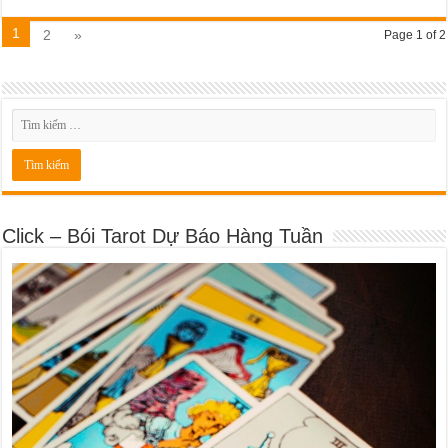
1
2
»
Page 1 of 2
Click – Bói Tarot Dự Báo Hàng Tuần