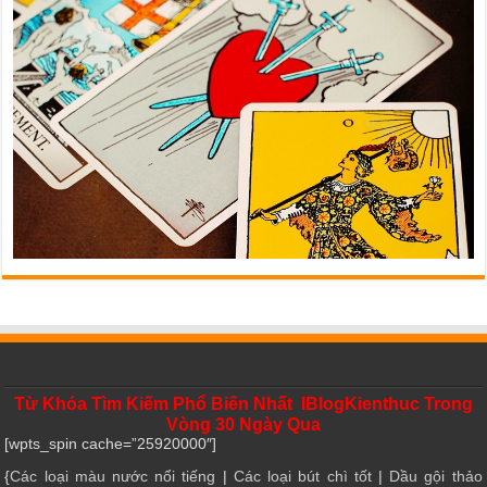
Từ Khóa Tìm Kiếm Phổ Biến Nhất IBlogKienthuc Trong
Vòng 30 Ngày Qua
[wpts_spin cache=”25920000″]
{
Các loại màu nước nổi tiếng
|
Các loại bút chì tốt
|
Dầu gội thảo