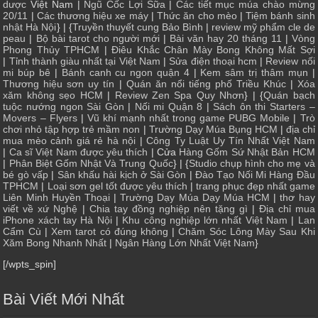
dược
Việt Nam |
Ngũ Cốc Lợi Sữa
|
Các tiết mục múa chào mừng
20/11
|
Các thương hiệu xe máy
|
Thức ăn cho mèo
|
Tiệm bánh sinh
nhật Hà Nội
} | {
Truyền thuyết cung Bảo Bình
|
review mỹ phẩm cle de
peau
|
Bộ bài tarot cho người mới
|
Bài văn hay 20 tháng 11
|
Vòng
Phong Thủy TPHCM
|
Điêu Khắc Chân Mày Bong Không Mất Sợi
|
Tỉnh thành giàu nhất tại Việt Nam
|
Sửa điện thoại hcm
|
Review nối
mi búp bê
|
Bánh canh cu ngon quận 4
|
Kem sâm trị thâm mụn
|
Thương hiệu sơn uy tín
|
Quán ăn nổi tiếng phố Triều Khúc
|
Xóa
xăm không sẹo HCM
|
Review Zen Spa Quy Nhơn
} | {
Quán bạch
tuộc nướng ngon Sài Gòn
|
Nối mi Quận 8
|
Sách ôn thi Starters –
Movers – Flyers
|
Vũ khí mạnh nhất trong game PUBG Mobile
|
Trò
chơi nhỏ tập hợp trẻ mầm non
|
Trường Dạy Múa Bụng HCM
|
địa chỉ
mua mèo cảnh giá rẻ hà nội
|
Công Ty Luật Uy Tín Nhất Việt Nam
|
Ca sĩ Việt Nam được yêu thích
| Cửa
Hàng Gốm Sứ Nhật Bản HCM
|
Phân Biệt Gốm Nhật Và Trung Quốc
} | {
Studio chụp hình cho mẹ và
bé gò vấp
|
Sân khấu hài kịch ở Sài Gòn
|
Đào Tạo Nối Mi Hàng Đầu
TPHCM
|
Loại sơn gel tốt được yêu thích
|
trang phục đẹp nhất game
Liên Minh Huyền Thoại
|
Trường Dạy Múa Dạy Múa HCM
|
thơ hay
viết về xứ Nghệ
|
Chia tay đồng nghiệp nên tặng gì
|
Địa chỉ mua
iPhone xách tay Hà Nội
|
Khu công nghiệp lớn nhất Việt Nam
|
Lan
Cẩm Cù
|
Xem tarot có đúng không
|
Chăm Sóc Lông Mày Sau Khi
Xăm Bong Nhanh Nhất
|
Ngân Hàng Lớn Nhất Việt Nam
}
[/wpts_spin]
Bài Viết Mới Nhất