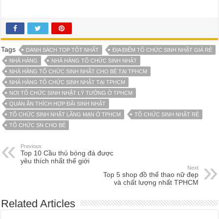
Tags
DANH SÁCH TOP TỐT NHẤT
ĐỊA ĐIỂM TỔ CHỨC SINH NHẬT GIÁ RẺ
NHÀ HÀNG
NHÀ HÀNG TỔ CHỨC SINH NHẬT
NHÀ HÀNG TỔ CHỨC SINH NHẬT CHO BÉ TẠI TPHCM
NHÀ HÀNG TỔ CHỨC SINH NHẬT TẠI TPHCM
NƠI TỔ CHỨC SINH NHẬT LÝ TƯỞNG Ở TPHCM
QUÁN ĂN THÍCH HỢP ĐÃI SINH NHẬT
TỔ CHỨC SINH NHẬT LÃNG MẠN Ở TPHCM
TỔ CHỨC SINH NHẬT RẺ
TỔ CHỨC SN CHO BÉ
Previous
Top 10 Cầu thủ bóng đá được
yêu thích nhất thế giới
Next
Top 5 shop đồ thể thao nữ đẹp
và chất lượng nhất TPHCM
Related Articles