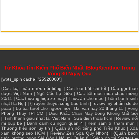
Từ Khóa Tìm Kiếm Phổ Biến Nhất IBlogKienthuc Trong
Vòng 30 Ngày Qua
[wpts_spin cache=”25920000″]
{
Các loại màu nước nổi tiếng
|
Các loại bút chì tốt
|
Dầu gội thảo
dược
Việt Nam |
Ngũ Cốc Lợi Sữa
|
Các tiết mục múa chào mừng
20/11
|
Các thương hiệu xe máy
|
Thức ăn cho mèo
|
Tiệm bánh sinh
nhật Hà Nội
} | {
Truyền thuyết cung Bảo Bình
|
review mỹ phẩm cle de
peau
|
Bộ bài tarot cho người mới
|
Bài văn hay 20 tháng 11
|
Vòng
Phong Thủy TPHCM
|
Điêu Khắc Chân Mày Bong Không Mất Sợi
|
Tỉnh thành giàu nhất tại Việt Nam
|
Sửa điện thoại hcm
|
Review nối
mi búp bê
|
Bánh canh cu ngon quận 4
|
Kem sâm trị thâm mụn
|
Thương hiệu sơn uy tín
|
Quán ăn nổi tiếng phố Triều Khúc
|
Xóa
xăm không sẹo HCM
|
Review Zen Spa Quy Nhơn
} | {
Quán bạch
tuộc nướng ngon Sài Gòn
|
Nối mi Quận 8
|
Sách ôn thi Starters –