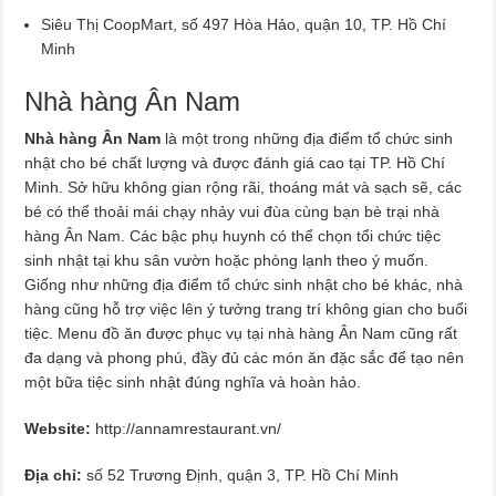
Siêu Thị CoopMart, số 497 Hòa Hảo, quận 10, TP. Hồ Chí
Minh
Nhà hàng Ân Nam
Nhà hàng Ân Nam
là một trong những địa điểm tổ chức sinh
nhật cho bé chất lượng và được đánh giá cao tại TP. Hồ Chí
Minh. Sở hữu không gian rộng rãi, thoáng mát và sạch sẽ, các
bé có thể thoải mái chạy nhảy vui đùa cùng bạn bè trại nhà
hàng Ân Nam. Các bậc phụ huynh có thể chọn tổi chức tiệc
sinh nhật tại khu sân vườn hoặc phòng lạnh theo ý muốn.
Giống như những địa điểm tổ chức sinh nhật cho bé khác, nhà
hàng cũng hỗ trợ việc lên ý tưởng trang trí không gian cho buổi
tiệc. Menu đồ ăn được phục vụ tại nhà hàng Ân Nam cũng rất
đa dạng và phong phú, đầy đủ các món ăn đặc sắc để tạo nên
một bữa tiệc sinh nhật đúng nghĩa và hoàn hảo.
Website:
http://annamrestaurant.vn/
Địa chỉ:
số 52 Trương Định, quận 3, TP. Hồ Chí Minh