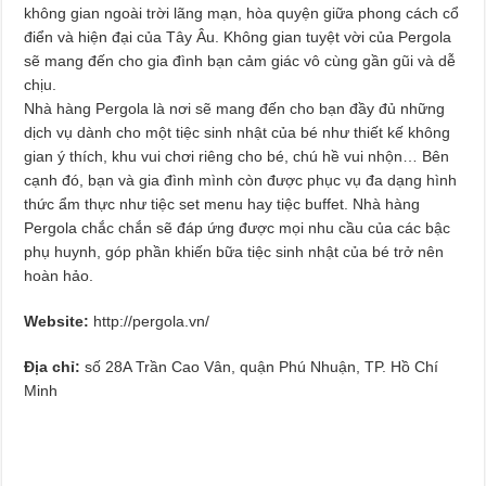
không gian ngoài trời lãng mạn, hòa quyện giữa phong cách cổ
điển và hiện đại của Tây Âu. Không gian tuyệt vời của Pergola
sẽ mang đến cho gia đình bạn cảm giác vô cùng gần gũi và dễ
chịu.
Nhà hàng Pergola là nơi sẽ mang đến cho bạn đầy đủ những
dịch vụ dành cho một tiệc sinh nhật của bé như thiết kế không
gian ý thích, khu vui chơi riêng cho bé, chú hề vui nhộn… Bên
cạnh đó, bạn và gia đình mình còn được phục vụ đa dạng hình
thức ẩm thực như tiệc set menu hay tiệc buffet. Nhà hàng
Pergola chắc chắn sẽ đáp ứng được mọi nhu cầu của các bậc
phụ huynh, góp phần khiến bữa tiệc sinh nhật của bé trở nên
hoàn hảo.
Website:
http://pergola.vn/
Địa chỉ:
số 28A Trần Cao Vân, quận Phú Nhuận, TP. Hồ Chí
Minh