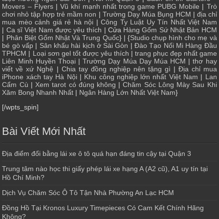
Movers – Flyers
|
Vũ khí mạnh nhất trong game PUBG Mobile
|
Trò
chơi nhỏ tập hợp trẻ mầm non
|
Trường Dạy Múa Bụng HCM
|
địa chỉ
mua mèo cảnh giá rẻ hà nội
|
Công Ty Luật Uy Tín Nhất Việt Nam
|
Ca sĩ Việt Nam được yêu thích
| Cửa
Hàng Gốm Sứ Nhật Bản HCM
|
Phân Biệt Gốm Nhật Và Trung Quốc
} | {
Studio chụp hình cho mẹ và
bé gò vấp
|
Sân khấu hài kịch ở Sài Gòn
|
Đào Tạo Nối Mi Hàng Đầu
TPHCM
|
Loại sơn gel tốt được yêu thích
|
trang phục đẹp nhất game
Liên Minh Huyền Thoại
|
Trường Dạy Múa Dạy Múa HCM
|
thơ hay
viết về xứ Nghệ
|
Chia tay đồng nghiệp nên tặng gì
|
Địa chỉ mua
iPhone xách tay Hà Nội
|
Khu công nghiệp lớn nhất Việt Nam
|
Lan
Cẩm Cù
|
Xem tarot có đúng không
|
Chăm Sóc Lông Mày Sau Khi
Xăm Bong Nhanh Nhất
|
Ngân Hàng Lớn Nhất Việt Nam
}
[/wpts_spin]
Bài Viết Mới Nhất
Địa điểm đổi bằng lái xe ô tô quá hạn đáng tin cậy tại Quận 3
Trung tâm nào học thi giấy phép lái xe hạng A (A2 cũ), A1 uy tín tại
Hồ Chí Minh?
Dịch Vụ Chăm Sóc Ô Tô Tận Nhà Phường An Lạc HCM
Đồng Hồ Tại Kronos Luxury Timepieces Có Cam Kết Chính Hãng
Không?