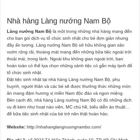
Nhà hàng Làng nướng Nam Bộ
Làng nướng Nam Bộ
là một trong những nhà hàng mang đến
cho bạn gói dịch vụ tổ chức sinh nhật cho bé đơn giản nhưng
đầy ấn tượng. Làng nướng Nam Bộ sở hữu không gian sân
vườn rộng rãi, thoáng mát mang đến những bữa tiệc ngoài trời
thoải mái, trong lành. Ngoài khu không gian ngoài trời, bạn
hoàn toàn có thể lựa chọn những sảnh tiệc có gắn máy lạnh để
tổ chức sinh nhật.
Đặt tiệc sinh nhật tại nhà hàng Làng nướng Nam Bộ, phụ
huynh, người thân và các bé sẽ được thưởng thức những món
ăn mang đậm hương vị miền Nam độc đáo và ngon miệng.
Bên cạnh đó, nhà hàng Làng nướng Nam Bộ có đủ những dịch
vụ đi kèm như hoạt náo viên, MC chú hề, biểu diễn ảo thuật…
để bữa tiệc sinh nhật của bé trở nên thật hoàn hảo.
Website:
http://nhahanglangnuongnambo.com/
Địa chỉ 1
: số 302A Tô Hiến Thành, quận 10, TP. Hồ Chí Minh