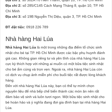
Địa chỉ 2:
số 285/C145 Cách Mạng Tháng 8, quận 10, TP. Hồ
Chí Minh
Địa chỉ 3:
số 19B Nguyễn Thị Diệu, quận 3, TP. Hồ Chí Minh
ĐT đặt tiệc:
0918 226 789
Nhà hàng Hai Lúa
Nhà hàng Hai Lúa
là một trong những địa điểm tổ chức sinh
nhật cho bé tại TP. Hồ Chí Minh được các bậc phụ huynh đánh
giá cao. Không gian riêng tư và yên tĩnh của nhà hàng Hai Lúa
cực kỳ thích hợp với những ai muốn có một bữa tiệc sinh nhật
cho bé ấm cúng và trọn vẹn. Ngoài ra, nhà hàng Hai Lúa còn
có dịch vụ chụp ảnh miễn phí cho buổi tiệc rất được lòng khách
hàng.
Đến với nhà hàng Hai Lúa này, bạn có thể tự mình chọn
nguyên liệu để nhà bếp chế biến thành các món ăn nên rất
đảm bảo vệ sinh và luôn tươi ngon. Một bữa tiệc sinh nhật cho
bé hoàn hảo và ý nghĩa đang đợi gia đình bạn tại nhà hàng Hai
Lúa.