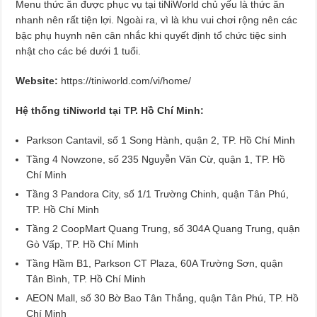
Menu thức ăn được phục vụ tại tiNiWorld chủ yếu là thức ăn
nhanh nên rất tiện lợi. Ngoài ra, vì là khu vui chơi rộng nên các
bậc phụ huynh nên cân nhắc khi quyết định tổ chức tiệc sinh
nhật cho các bé dưới 1 tuổi.
Website:
https://tiniworld.com/vi/home/
Hệ thống tiNiworld tại TP. Hồ Chí Minh:
Parkson Cantavil, số 1 Song Hành, quận 2, TP. Hồ Chí Minh
Tầng 4 Nowzone, số 235 Nguyễn Văn Cừ, quận 1, TP. Hồ
Chí Minh
Tầng 3 Pandora City, số 1/1 Trường Chinh, quận Tân Phú,
TP. Hồ Chí Minh
Tầng 2 CoopMart Quang Trung, số 304A Quang Trung, quận
Gò Vấp, TP. Hồ Chí Minh
Tầng Hầm B1, Parkson CT Plaza, 60A Trường Sơn, quận
Tân Bình, TP. Hồ Chí Minh
AEON Mall, số 30 Bờ Bao Tân Thắng, quận Tân Phú, TP. Hồ
Chí Minh