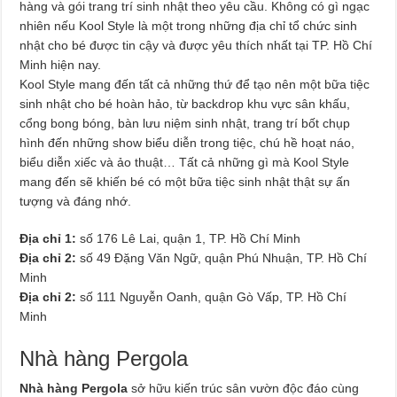
hàng và gói trang trí sinh nhật theo yêu cầu. Không có gì ngạc
nhiên nếu Kool Style là một trong những địa chỉ tổ chức sinh
nhật cho bé được tin cậy và được yêu thích nhất tại TP. Hồ Chí
Minh hiện nay.
Kool Style mang đến tất cả những thứ để tạo nên một bữa tiệc
sinh nhật cho bé hoàn hảo, từ backdrop khu vực sân khấu,
cổng bong bóng, bàn lưu niệm sinh nhật, trang trí bốt chụp
hình đến những show biểu diễn trong tiệc, chú hề hoạt náo,
biểu diễn xiếc và ảo thuật… Tất cả những gì mà Kool Style
mang đến sẽ khiến bé có một bữa tiệc sinh nhật thật sự ấn
tượng và đáng nhớ.
Địa chỉ 1:
số 176 Lê Lai, quận 1, TP. Hồ Chí Minh
Địa chỉ 2:
số 49 Đặng Văn Ngữ, quận Phú Nhuận, TP. Hồ Chí
Minh
Địa chỉ 2:
số 111 Nguyễn Oanh, quận Gò Vấp, TP. Hồ Chí
Minh
Nhà hàng Pergola
Nhà hàng Pergola
sở hữu kiến trúc sân vườn độc đáo cùng