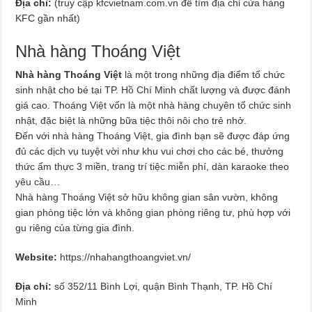
Địa chỉ:
(truy cập kfcvietnam.com.vn để tìm địa chỉ cửa hàng
KFC gần nhất)
Nhà hàng Thoáng Việt
Nhà hàng Thoáng Việt
là một trong những địa điểm tổ chức
sinh nhật cho bé tại TP. Hồ Chí Minh chất lượng và được đánh
giá cao. Thoáng Việt vốn là một nhà hàng chuyên tổ chức sinh
nhật, đặc biệt là những bữa tiệc thôi nôi cho trẻ nhở.
Đến với nhà hàng Thoáng Việt, gia đình bạn sẽ được đáp ứng
đủ các dịch vụ tuyệt vời như khu vui chơi cho các bé, thưởng
thức ẩm thực 3 miền, trang trí tiệc miễn phí, dàn karaoke theo
yêu cầu…
Nhà hàng Thoáng Việt sở hữu không gian sân vườn, không
gian phòng tiệc lớn và không gian phòng riêng tư, phù hợp với
gu riêng của từng gia đình.
Website:
https://nhahangthoangviet.vn/
Địa chỉ:
số 352/11 Bình Lợi, quận Bình Thạnh, TP. Hồ Chí
Minh