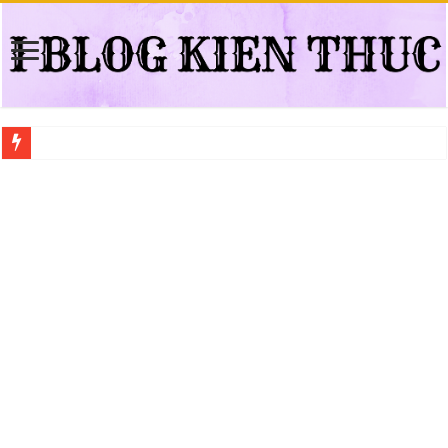
Địa điểm đổi bằng lái xe ô tô quá hạn đáng tin cậy tại Quận 3
Trung tâm nào học thi giấy phép lái xe hạng A (A2 cũ), A1 uy tín tại Hồ Ch
Dịch Vụ Chăm Sóc Ô Tô Tận Nhà Phường An Lạc HCM
Đồng Hồ Tại Kronos Luxury Timepieces Có Cam Kết Chính Hãng Không?
Gợi Ý Các Trường Trung Cấp Nghề Uy Tín Tại Nghệ An Nên Tham Khảo
Top 8 Xưởng Chuyên May Đồng Phục Theo Yêu Cầu Tại Phường Bàn Cờ
Sửa Chữa Ô Tô Lưu Động Có Bảo Hiểm Phường Đông Hưng Thuận
Chăm Sóc Ô Tô Lưu Động Tại Nhà Phường Phú Thọ HCM
Trung Tâm Đào Tạo Sát Hạch Lái Xe C1 Uy Tín Tại Thành Phố Thủ Đức,