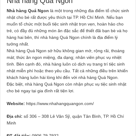
Nhà hàng Quá Ngon
Nhà hàng Quá Ngon
là một trong những địa điểm tổ chức sinh
nhật cho bé rất được yêu thích tại TP. Hồ Chí Minh. Nếu bạn
muốn tổ chức một buổi tiệc sinh nhật trọn vẹn, hoàn hảo cho
trẻ, có đầy đủ những món ăn đặc sắc để thiết đãi bạn bè và họ
hàng hai bên, thì nhà hàng Quá Ngon chính là địa điểm lý
tưởng nhất.
Nhà hàng Quá Ngon sở hữu không gian mở, rộng rãi, thoáng
mát; thức ăn ngon miệng, đa dạng; nhân viên phục vụ nhiệt
tình. Bên cạnh đó, nhà hàng luôn có dịch vụ trang trí tiệc sinh
nhật miễn phí hoặc theo yêu cầu. Tất cả những điều trên khiến
khách hàng luôn hài lòng khi đến với nhà hàng Quá Ngon.
Đặc biệt, nhà hàng Quá Ngon còn nhận phục vụ tiệc sinh nhật
cho bé ngay tại gia đình rất tiện lợi.
Website:
https://www.nhahangquangon.com/
Địa chỉ:
số 306 – 308 Lê Văn Sỹ, quận Tân Bình, TP. Hồ Chí
Minh
ĐT đặt tiệc:
0906.79.7932