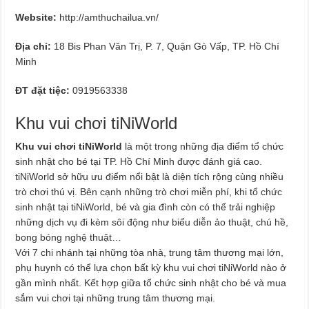
Website:
http://amthuchailua.vn/
Địa chỉ:
18 Bis Phan Văn Trị, P. 7, Quận Gò Vấp, TP. Hồ Chí
Minh
ĐT đặt tiệc:
0919563338
Khu vui chơi tiNiWorld
Khu vui chơi tiNiWorld
là một trong những địa điểm tổ chức
sinh nhật cho bé tại TP. Hồ Chí Minh được đánh giá cao.
tiNiWorld sở hữu ưu điểm nổi bật là diện tích rộng cùng nhiều
trò chơi thú vị. Bên cạnh những trò chơi miễn phí, khi tổ chức
sinh nhật tại tiNiWorld, bé và gia đình còn có thể trải nghiệp
những dịch vụ đi kèm sôi động như biểu diễn ảo thuật, chú hề,
bong bóng nghệ thuật…
Với 7 chi nhánh tại những tòa nhà, trung tâm thương mại lớn,
phụ huynh có thể lựa chọn bất kỳ khu vui chơi tiNiWorld nào ở
gần mình nhất. Kết hợp giữa tổ chức sinh nhật cho bé và mua
sắm vui chơi tại những trung tâm thương mại.