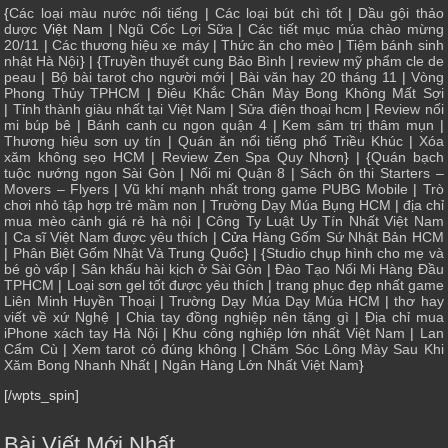
{
Các loại màu nước nổi tiếng
|
Các loại bút chì tốt
|
Dầu gội thảo
dược
Việt Nam |
Ngũ Cốc Lợi Sữa
|
Các tiết mục múa chào mừng
20/11
|
Các thương hiệu xe máy
|
Thức ăn cho mèo
|
Tiệm bánh sinh
nhật Hà Nội
} | {
Truyền thuyết cung Bảo Bình
|
review mỹ phẩm cle de
peau
|
Bộ bài tarot cho người mới
|
Bài văn hay 20 tháng 11
|
Vòng
Phong Thủy TPHCM
|
Điêu Khắc Chân Mày Bong Không Mất Sợi
|
Tỉnh thành giàu nhất tại Việt Nam
|
Sửa điện thoại hcm
|
Review nối
mi búp bê
|
Bánh canh cu ngon quận 4
|
Kem sâm trị thâm mụn
|
Thương hiệu sơn uy tín
|
Quán ăn nổi tiếng phố Triều Khúc
|
Xóa
xăm không sẹo HCM
|
Review Zen Spa Quy Nhơn
} | {
Quán bạch
tuộc nướng ngon Sài Gòn
|
Nối mi Quận 8
|
Sách ôn thi Starters –
Movers – Flyers
|
Vũ khí mạnh nhất trong game PUBG Mobile
|
Trò
chơi nhỏ tập hợp trẻ mầm non
|
Trường Dạy Múa Bụng HCM
|
địa chỉ
mua mèo cảnh giá rẻ hà nội
|
Công Ty Luật Uy Tín Nhất Việt Nam
|
Ca sĩ Việt Nam được yêu thích
| Cửa
Hàng Gốm Sứ Nhật Bản HCM
|
Phân Biệt Gốm Nhật Và Trung Quốc
} | {
Studio chụp hình cho mẹ và
bé gò vấp
|
Sân khấu hài kịch ở Sài Gòn
|
Đào Tạo Nối Mi Hàng Đầu
TPHCM
|
Loại sơn gel tốt được yêu thích
|
trang phục đẹp nhất game
Liên Minh Huyền Thoại
|
Trường Dạy Múa Dạy Múa HCM
|
thơ hay
viết về xứ Nghệ
|
Chia tay đồng nghiệp nên tặng gì
|
Địa chỉ mua
iPhone xách tay Hà Nội
|
Khu công nghiệp lớn nhất Việt Nam
|
Lan
Cẩm Cù
|
Xem tarot có đúng không
|
Chăm Sóc Lông Mày Sau Khi
Xăm Bong Nhanh Nhất
|
Ngân Hàng Lớn Nhất Việt Nam
}
[/wpts_spin]
Bài Viết Mới Nhất