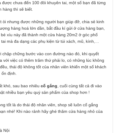
a được chưa đến 100 đôi khuyên tai, một số bạn đã từng
 hàng thì sẽ biết.
ít ỏi nhưng được những người bạn giúp đỡ, chia sẻ kinh
ượng hàng hoá lớn dần, bắt đầu kí gửi ở cửa hàng bạn,
ộp bé xíu này đã thành một cửa hàng 20m2 ở góc phố
tai mà đa dạng các phụ kiện từ túi xách, mũ, kính,…
i chập chững bước vào con đường nào đó, khi quyết
 với việc có thêm trăm thứ phải lo, có những lúc không
đều, thái độ không tốt của nhân viên khiến một số khách
 ổn định.
rất khó, sau bao nhiêu
cố gắng
, cuối cùng tất cả đi vào
hật nhiều bạn yêu quý sản phẩm của shop hơn !
ng tốt là do thái độ nhân viên, shop sẽ luôn cố gắng
bạn nhé! Khi nào rảnh hãy ghé thăm cửa hàng nhỏ của
à Nội