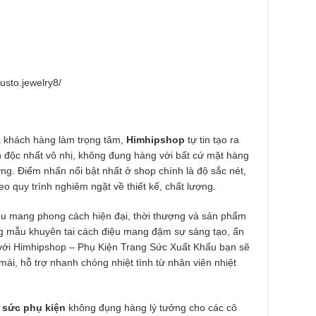
usto.jewelry8/
ủa khách hàng làm trọng tâm,
Himhipshop
tự tin tạo ra
n độc nhất vô nhị, không đụng hàng với bất cứ mặt hàng
ng. Điểm nhấn nổi bật nhất ở shop chính là độ sắc nét,
heo quy trình nghiêm ngặt về thiết kế, chất lượng.
u mang phong cách hiện đại, thời thượng và sản phẩm
g mẫu khuyên tai cách điệu mang đậm sự sáng tạo, ẩn
ến với Himhipshop – Phụ Kiện Trang Sức Xuất Khẩu bạn sẽ
ái, hỗ trợ nhanh chóng nhiệt tình từ nhân viên nhiệt
g sức phụ kiện
không đụng hàng lý tưởng cho các cô