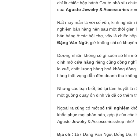
chỉ là chiếc hộp bánh Goute nhỏ xíu chứ
qua
Agusto Jewelry & Accessories
xem
Rất may mắn là với số vốn, kinh nghiệm 
nghiệm bán hàng nên sau một thời gian l
bán hàng ở các hội chợ, vậy là chiếc h
Đặng Văn Ngữ,
giờ không chỉ có khuyên 
Đương nhiên không có gì suôn sẻ khi mớ
định mở
cửa hàng
riêng cũng đồng nghĩa
lo xuể, chất lượng hàng hoá không đồng 
hàng thất vọng dẫn đến doanh thu không
Nhưng các bạn biết, bỏ lại tâm huyết là 
một guồng quay ổn định và đã có thêm t
Ngoài ra cũng có một số
trải nghiệm
khô
khắc phục mọi phàn nàn, góp ý của các 
Agusto Jewelry & Accessoriesshop nhé!
Địa chỉ:
157 Đặng Văn Ngữ, Đống Đa, H