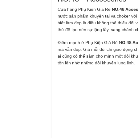
Cửa hàng Phụ Kiện Giá Rẻ
NO.48 Acces
nước sản phẩm khuyên tai và choker với t
biết làm đẹp là điều không thể thiếu đối
thứ để tạo nên sự lộng lẫy, sang chảnh 
Điểm mạnh ở Phụ Kiện Giá Rẻ N
O.48 Ac
mà vẫn đẹp. Giá mỗi đôi chỉ giao động c
ai cũng có thể sắm cho mình một đôi khuy
tôn lên nhờ những đôi khuyên lung linh.