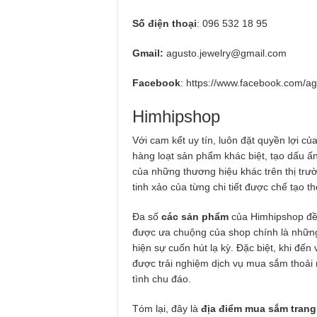
Số điện thoại
: 096 532 18 95
Gmail:
agusto.jewelry@gmail.com
Facebook
: https://www.facebook.com/ag
Himhipshop
Với cam kết uy tín, luôn đặt quyền lợi c
hàng loạt sản phẩm khác biệt, tạo dấu ấ
của những thương hiệu khác trên thị trườ
tinh xảo của từng chi tiết được chế tạo t
Đa số
các s
ản phẩm
của Himhipshop đề
được ưa chuộng của shop chính là nhữn
hiện sự cuốn hút lạ kỳ. Đặc biệt, khi đ
được trải nghiệm dịch vụ mua sắm thoải m
tình chu đáo.
Tóm lại, đây là
địa điểm mua sắm tran