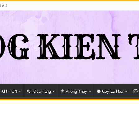
List
KH – CN
Quà Tặng
Phong Thủy
Cây Lá Hoa