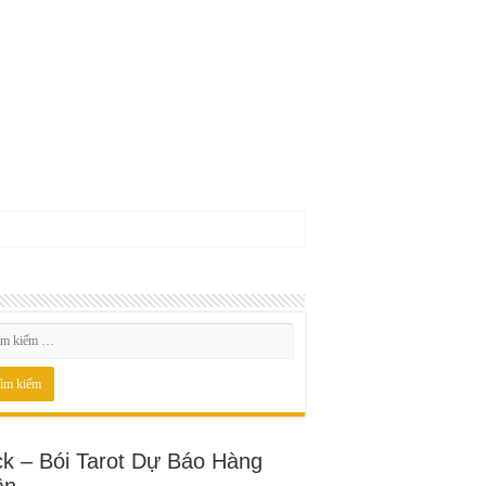
ck – Bói Tarot Dự Báo Hàng
ần