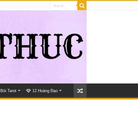
Bói Tarot
12 Hoàng Đạo