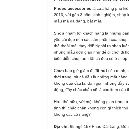
Phuco accessories
là cửa hàng phụ kiện
2016, với gần 3 năm kinh nghiệm, shop l
mẫu mã đa dạng, bắt mắt.
S
hop
nhằm tới khách hàng là những bạn h
yêu cái đẹp nên các sản phẩm của shop c
thể thoải mái thay đổi! Ngoài ra shop lu
những mẫu đơn giản như để đi chơi,đi h
biểu diễn,chụp ảnh tất cả đều có ở shop.
Chưa bao giờ giảm đi đ
ộ hot
của mình, 
thời trang, tất cả đều là những mặt hàn
không quá cầu kì, đơn giản nhưng đầy sứ
động, đây chắc chắn sẽ là các item cần t
Hơn thế nữa, với một không gian trang tr
tình thì chắc chắn không còn gì thích th
không các cô nàng?
Địa chỉ:
65 ngõ 159 Pháo Đài Láng, Đốn