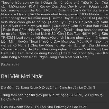
Thương hiệu sơn uy tín
|
Quán ăn nổi tiếng phố Triều Khúc
|
Xóa
xăm không sẹo HCM
|
Review Zen Spa Quy Nhơn
} | {
Quán bạch
tuộc nướng ngon Sài Gòn
|
Nối mi Quận 8
|
Sách ôn thi Starters –
Movers – Flyers
|
Vũ khí mạnh nhất trong game PUBG Mobile
|
Trò
chơi nhỏ tập hợp trẻ mầm non
|
Trường Dạy Múa Bụng HCM
|
địa chỉ
mua mèo cảnh giá rẻ hà nội
|
Công Ty Luật Uy Tín Nhất Việt Nam
|
Ca sĩ Việt Nam được yêu thích
| Cửa
Hàng Gốm Sứ Nhật Bản HCM
|
Phân Biệt Gốm Nhật Và Trung Quốc
} | {
Studio chụp hình cho mẹ và
bé gò vấp
|
Sân khấu hài kịch ở Sài Gòn
|
Đào Tạo Nối Mi Hàng Đầu
TPHCM
|
Loại sơn gel tốt được yêu thích
|
trang phục đẹp nhất game
Liên Minh Huyền Thoại
|
Trường Dạy Múa Dạy Múa HCM
|
thơ hay
viết về xứ Nghệ
|
Chia tay đồng nghiệp nên tặng gì
|
Địa chỉ mua
iPhone xách tay Hà Nội
|
Khu công nghiệp lớn nhất Việt Nam
|
Lan
Cẩm Cù
|
Xem tarot có đúng không
|
Chăm Sóc Lông Mày Sau Khi
Xăm Bong Nhanh Nhất
|
Ngân Hàng Lớn Nhất Việt Nam
}
[/wpts_spin]
Bài Viết Mới Nhất
Địa điểm đổi bằng lái xe ô tô quá hạn đáng tin cậy tại Quận 3
Trung tâm nào học thi giấy phép lái xe hạng A (A2 cũ), A1 uy tín tại
Hồ Chí Minh?
Dịch Vụ Chăm Sóc Ô Tô Tận Nhà Phường An Lạc HCM