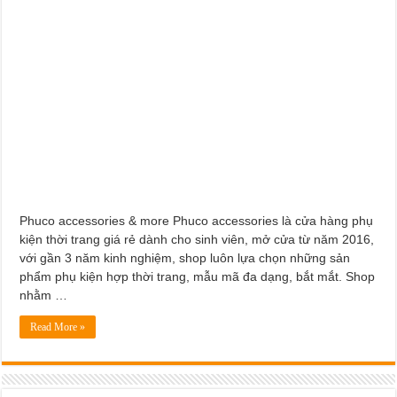
Dịch Vụ Sửa Chữa Ô Tô Tại Nhà Phường Hòa Hưng
Phuco accessories & more Phuco accessories là cửa hàng phụ
kiện thời trang giá rẻ dành cho sinh viên, mở cửa từ năm 2016,
với gần 3 năm kinh nghiệm, shop luôn lựa chọn những sản
phẩm phụ kiện hợp thời trang, mẫu mã đa dạng, bắt mắt. Shop
nhằm …
Read More »