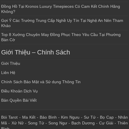
Đồng Hồ Tại Kronos Luxury Timepieces Có Cam Kết Chính Hãng
Không?
Gợi Ý Các Trường Trung Cấp Nghề Uy Tín Tại Nghệ An Nên Tham
Khảo
Top 8 Xưởng Chuyên May Đồng Phục Theo Yêu Cầu Tại Phường
Bàn Cờ
Giới Thiệu – Chính Sách
Giới Thiệu
Liên Hệ
Chính Sách Bảo Mật và Sử dụng Thông Tin
Điều Khoản Dịch Vụ
Bản Quyền Bài Viết
Bói Tarot
-
Ma Kết
-
Bảo Bình
-
Kim Ngưu
-
Sư Tử
-
Bọ Cạp
-
Nhân
Mã
-
Xử Nữ
-
Song Tử
-
Song Ngư
-
Bạch Dương
-
Cự Giải
-
Thiên
Bình