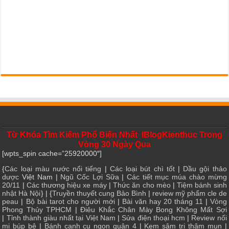
Từ Khóa Tìm Kiếm Phổ Biến Nhất IBlogKienthuc Trong
Vòng 30 Ngày Qua
[wpts_spin cache=”25920000″]
{
Các loại màu nước nổi tiếng
|
Các loại bút chì tốt
|
Dầu gội thảo
dược
Việt Nam |
Ngũ Cốc Lợi Sữa
|
Các tiết mục múa chào mừng
20/11
|
Các thương hiệu xe máy
|
Thức ăn cho mèo
|
Tiệm bánh sinh
nhật Hà Nội
} | {
Truyền thuyết cung Bảo Bình
|
review mỹ phẩm cle de
peau
|
Bộ bài tarot cho người mới
|
Bài văn hay 20 tháng 11
|
Vòng
Phong Thủy TPHCM
|
Điêu Khắc Chân Mày Bong Không Mất Sợi
|
Tỉnh thành giàu nhất tại Việt Nam
|
Sửa điện thoại hcm
|
Review nối
mi búp bê
|
Bánh canh cu ngon quận 4
|
Kem sâm trị thâm mụn
|