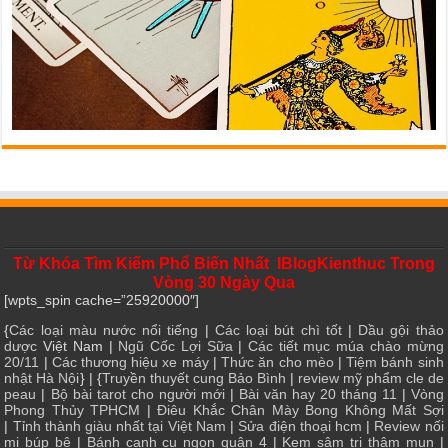
Từ Khóa Tìm Kiếm Phổ Biến Nhất IBlogKienthuc Trong
Vòng 30 Ngày Qua
[wpts_spin cache=”25920000″]
{
Các loại màu nước nổi tiếng
|
Các loại bút chì tốt
|
Dầu gội thảo
dược
Việt Nam |
Ngũ Cốc Lợi Sữa
|
Các tiết mục múa chào mừng
20/11
|
Các thương hiệu xe máy
|
Thức ăn cho mèo
|
Tiệm bánh sinh
nhật Hà Nội
} | {
Truyền thuyết cung Bảo Bình
|
review mỹ phẩm cle de
peau
|
Bộ bài tarot cho người mới
|
Bài văn hay 20 tháng 11
|
Vòng
Phong Thủy TPHCM
|
Điêu Khắc Chân Mày Bong Không Mất Sợi
|
Tỉnh thành giàu nhất tại Việt Nam
|
Sửa điện thoại hcm
|
Review nối
mi búp bê
|
Bánh canh cu ngon quận 4
|
Kem sâm trị thâm mụn
|