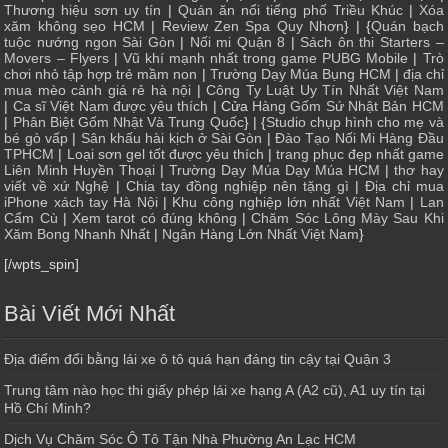
Thương hiệu sơn uy tín
|
Quán ăn nổi tiếng phố Triều Khúc
|
Xóa
xăm không sẹo HCM
|
Review Zen Spa Quy Nhơn
} | {
Quán bạch
tuộc nướng ngon Sài Gòn
|
Nối mi Quận 8
|
Sách ôn thi Starters –
Movers – Flyers
|
Vũ khí mạnh nhất trong game PUBG Mobile
|
Trò
chơi nhỏ tập hợp trẻ mầm non
|
Trường Dạy Múa Bụng HCM
|
địa chỉ
mua mèo cảnh giá rẻ hà nội
|
Công Ty Luật Uy Tín Nhất Việt Nam
|
Ca sĩ Việt Nam được yêu thích
| Cửa
Hàng Gốm Sứ Nhật Bản HCM
|
Phân Biệt Gốm Nhật Và Trung Quốc
} | {
Studio chụp hình cho mẹ và
bé gò vấp
|
Sân khấu hài kịch ở Sài Gòn
|
Đào Tạo Nối Mi Hàng Đầu
TPHCM
|
Loại sơn gel tốt được yêu thích
|
trang phục đẹp nhất game
Liên Minh Huyền Thoại
|
Trường Dạy Múa Dạy Múa HCM
|
thơ hay
viết về xứ Nghệ
|
Chia tay đồng nghiệp nên tặng gì
|
Địa chỉ mua
iPhone xách tay Hà Nội
|
Khu công nghiệp lớn nhất Việt Nam
|
Lan
Cẩm Cù
|
Xem tarot có đúng không
|
Chăm Sóc Lông Mày Sau Khi
Xăm Bong Nhanh Nhất
|
Ngân Hàng Lớn Nhất Việt Nam
}
[/wpts_spin]
Bài Viết Mới Nhất
Địa điểm đổi bằng lái xe ô tô quá hạn đáng tin cậy tại Quận 3
Trung tâm nào học thi giấy phép lái xe hạng A (A2 cũ), A1 uy tín tại
Hồ Chí Minh?
Dịch Vụ Chăm Sóc Ô Tô Tận Nhà Phường An Lạc HCM