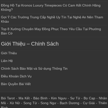
Đồng Hồ Tại Kronos Luxury Timepieces Có Cam Kết Chính Hãng
Không?
Gợi Ý Các Trường Trung Cấp Nghề Uy Tín Tại Nghệ An Nên Tham
Khảo
Top 8 Xưởng Chuyên May Đồng Phục Theo Yêu Cầu Tại Phường
Bàn Cờ
Giới Thiệu – Chính Sách
Giới Thiệu
Liên Hệ
Chính Sách Bảo Mật và Sử dụng Thông Tin
Điều Khoản Dịch Vụ
Bản Quyền Bài Viết
Bói Tarot
-
Ma Kết
-
Bảo Bình
-
Kim Ngưu
-
Sư Tử
-
Bọ Cạp
-
Nhân
Mã
-
Xử Nữ
-
Song Tử
-
Song Ngư
-
Bạch Dương
-
Cự Giải
-
Thiên
Bình