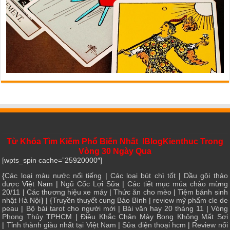
Từ Khóa Tìm Kiếm Phổ Biến Nhất IBlogKienthuc Trong
Vòng 30 Ngày Qua
[wpts_spin cache=”25920000″]
{
Các loại màu nước nổi tiếng
|
Các loại bút chì tốt
|
Dầu gội thảo
dược
Việt Nam |
Ngũ Cốc Lợi Sữa
|
Các tiết mục múa chào mừng
20/11
|
Các thương hiệu xe máy
|
Thức ăn cho mèo
|
Tiệm bánh sinh
nhật Hà Nội
} | {
Truyền thuyết cung Bảo Bình
|
review mỹ phẩm cle de
peau
|
Bộ bài tarot cho người mới
|
Bài văn hay 20 tháng 11
|
Vòng
Phong Thủy TPHCM
|
Điêu Khắc Chân Mày Bong Không Mất Sợi
|
Tỉnh thành giàu nhất tại Việt Nam
|
Sửa điện thoại hcm
|
Review nối