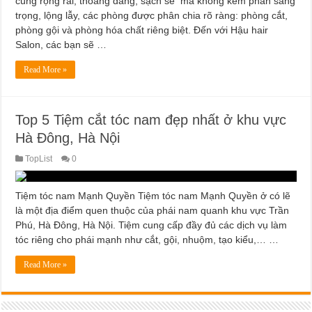
cùng rộng rãi, thoáng đãng, sạch sẽ mà không kém phần sang
trọng, lộng lẫy, các phòng được phân chia rõ ràng: phòng cắt,
phòng gội và phòng hóa chất riêng biệt. Đến với Hậu hair
Salon, các bạn sẽ …
Read More »
Top 5 Tiệm cắt tóc nam đẹp nhất ở khu vực
Hà Đông, Hà Nội
TopList
0
Tiệm tóc nam Mạnh Quyền Tiệm tóc nam Mạnh Quyền ở có lẽ
là một địa điểm quen thuộc của phái nam quanh khu vực Trần
Phú, Hà Đông, Hà Nội. Tiệm cung cấp đầy đủ các dịch vụ làm
tóc riêng cho phái mạnh như cắt, gội, nhuộm, tạo kiểu,… …
Read More »