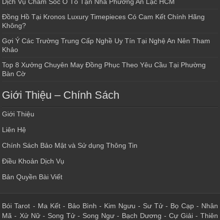
Dịch Vụ Chăm Sóc Ô Tô Tận Nhà Phường An Lạc HCM
Đồng Hồ Tại Kronos Luxury Timepieces Có Cam Kết Chính Hãng
Không?
Gợi Ý Các Trường Trung Cấp Nghề Uy Tín Tại Nghệ An Nên Tham
Khảo
Top 8 Xưởng Chuyên May Đồng Phục Theo Yêu Cầu Tại Phường
Bàn Cờ
Giới Thiệu – Chính Sách
Giới Thiệu
Liên Hệ
Chính Sách Bảo Mật và Sử dụng Thông Tin
Điều Khoản Dịch Vụ
Bản Quyền Bài Viết
Bói Tarot
-
Ma Kết
-
Bảo Bình
-
Kim Ngưu
-
Sư Tử
-
Bọ Cạp
-
Nhân
Mã
-
Xử Nữ
-
Song Tử
-
Song Ngư
-
Bạch Dương
-
Cự Giải
-
Thiên