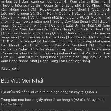
mi búp bê
|
Bánh canh cu ngon quận 4
|
Kem sâm trị thâm mụn
|
Thương hiệu sơn uy tín
|
Quán ăn nổi tiếng phố Triều Khúc
|
Xóa
xăm không sẹo HCM
|
Review Zen Spa Quy Nhơn
} | {
Quán bạch
tuộc nướng ngon Sài Gòn
|
Nối mi Quận 8
|
Sách ôn thi Starters –
Movers – Flyers
|
Vũ khí mạnh nhất trong game PUBG Mobile
|
Trò
chơi nhỏ tập hợp trẻ mầm non
|
Trường Dạy Múa Bụng HCM
|
địa chỉ
mua mèo cảnh giá rẻ hà nội
|
Công Ty Luật Uy Tín Nhất Việt Nam
|
Ca sĩ Việt Nam được yêu thích
| Cửa
Hàng Gốm Sứ Nhật Bản HCM
|
Phân Biệt Gốm Nhật Và Trung Quốc
} | {
Studio chụp hình cho mẹ và
bé gò vấp
|
Sân khấu hài kịch ở Sài Gòn
|
Đào Tạo Nối Mi Hàng Đầu
TPHCM
|
Loại sơn gel tốt được yêu thích
|
trang phục đẹp nhất game
Liên Minh Huyền Thoại
|
Trường Dạy Múa Dạy Múa HCM
|
thơ hay
viết về xứ Nghệ
|
Chia tay đồng nghiệp nên tặng gì
|
Địa chỉ mua
iPhone xách tay Hà Nội
|
Khu công nghiệp lớn nhất Việt Nam
|
Lan
Cẩm Cù
|
Xem tarot có đúng không
|
Chăm Sóc Lông Mày Sau Khi
Xăm Bong Nhanh Nhất
|
Ngân Hàng Lớn Nhất Việt Nam
}
[/wpts_spin]
Bài Viết Mới Nhất
Địa điểm đổi bằng lái xe ô tô quá hạn đáng tin cậy tại Quận 3
Trung tâm nào học thi giấy phép lái xe hạng A (A2 cũ), A1 uy tín tại
Hồ Chí Minh?