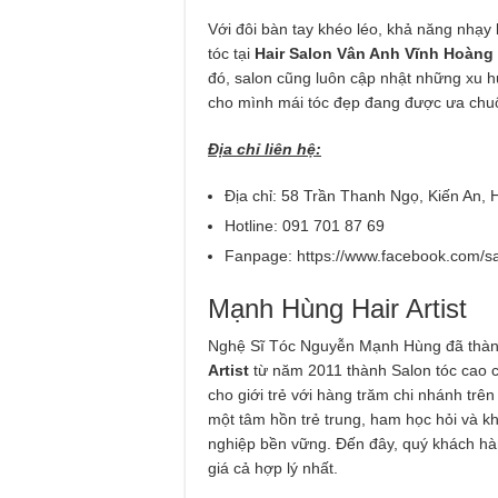
Với đôi bàn tay khéo léo, khả năng nhạy
tóc tại
Hair Salon Vân Anh Vĩnh Hoàng
đó, salon cũng luôn cập nhật những xu h
cho mình mái tóc đẹp đang được ưa chuộ
Địa chỉ liên hệ:
Địa chỉ: 58 Trần Thanh Ngọ, Kiến An, 
Hotline: 091 701 87 69
Fanpage: https://www.facebook.com/s
Mạnh Hùng Hair Artist
Nghệ Sĩ Tóc Nguyễn Mạnh Hùng đã thành 
Artist
từ năm 2011 thành Salon tóc cao câ
cho giới trẻ với hàng trăm chi nhánh tr
một tâm hồn trẻ trung, ham học hỏi và 
nghiệp bền vững. Đến đây, quý khách hàn
giá cả hợp lý nhất.