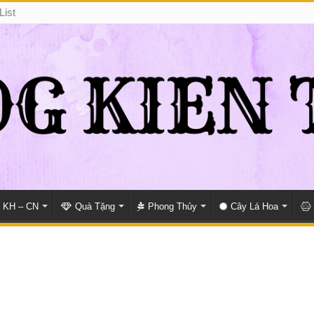
List
KH – CN
Quà Tặng
Phong Thủy
Cây Lá Hoa