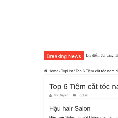
Breaking News
Địa điểm đổi bằng lái
Home
/
TopList
/
Top 6 Tiệm cắt tóc nam 
Top 6 Tiệm cắt tóc 
Mỹ Duyen
TopList
Hậu hair Salon
Hậu hair Salon
có một không gian làm v