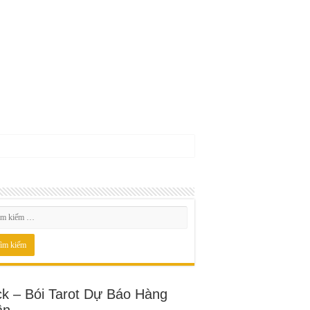
ck – Bói Tarot Dự Báo Hàng
ần