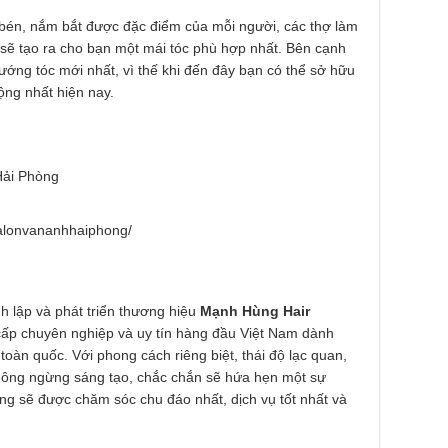
 bén, nắm bắt được đặc điểm của mỗi người, các thợ làm
sẽ tạo ra cho bạn một mái tóc phù hợp nhất. Bên cạnh
ướng tóc mới nhất, vì thế khi đến đây bạn có thể sở hữu
ng nhất hiện nay.
Hải Phòng
alonvananhhaiphong/
lập và phát triển thương hiệu
Mạnh Hùng Hair
́p chuyên nghiệp và uy tín hàng đầu Việt Nam dành
ên toàn quốc. Với phong cách riêng biệt, thái độ lạc quan,
không ngừng sáng tạo, chắc chắn sẽ hứa hẹn một sự
g sẽ được chăm sóc chu đáo nhất, dịch vụ tốt nhất và