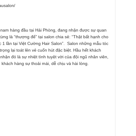
ausalon/
óc nam hàng đầu tại Hải Phòng, đang nhận được sự quan
ng là “thượng đế” tại salon chia sẻ: “Thật bất hạnh cho
 1 lần tại Việt Cường Hair Salon”. Salon những mẫu tóc
rọng lại toát lên vẻ cuốn hút đặc biệt. Hầu hết khách
ận đó là sự nhiệt tình tuyệt vời của đội ngũ nhân viên,
 khách hàng sự thoải mái, dễ chịu và hài lòng.