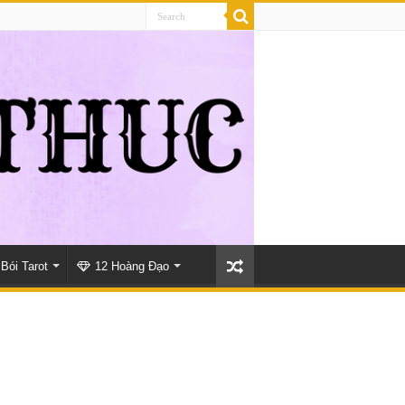
Bói Tarot
12 Hoàng Đạo