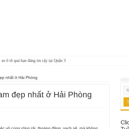
 xe ô tô quá hạn đáng tin cậy tại Quận 3
đẹp nhất ở Hải Phòng
nam đẹp nhất ở Hải Phòng
Cli
iệc vô cùng rộng rãi, thoáng đãng, sạch sẽ mà không
Tu