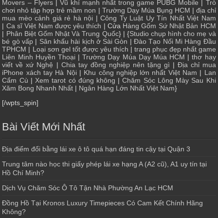
Movers – Flyers
|
Vũ khí mạnh nhất trong game PUBG Mobile
|
Trò
chơi nhỏ tập hợp trẻ mầm non
|
Trường Dạy Múa Bụng HCM
|
địa chỉ
mua mèo cảnh giá rẻ hà nội
|
Công Ty Luật Uy Tín Nhất Việt Nam
|
Ca sĩ Việt Nam được yêu thích
| Cửa
Hàng Gốm Sứ Nhật Bản HCM
|
Phân Biệt Gốm Nhật Và Trung Quốc
} | {
Studio chụp hình cho mẹ và
bé gò vấp
|
Sân khấu hài kịch ở Sài Gòn
|
Đào Tạo Nối Mi Hàng Đầu
TPHCM
|
Loại sơn gel tốt được yêu thích
|
trang phục đẹp nhất game
Liên Minh Huyền Thoại
|
Trường Dạy Múa Dạy Múa HCM
|
thơ hay
viết về xứ Nghệ
|
Chia tay đồng nghiệp nên tặng gì
|
Địa chỉ mua
iPhone xách tay Hà Nội
|
Khu công nghiệp lớn nhất Việt Nam
|
Lan
Cẩm Cù
|
Xem tarot có đúng không
|
Chăm Sóc Lông Mày Sau Khi
Xăm Bong Nhanh Nhất
|
Ngân Hàng Lớn Nhất Việt Nam
}
[/wpts_spin]
Bài Viết Mới Nhất
Địa điểm đổi bằng lái xe ô tô quá hạn đáng tin cậy tại Quận 3
Trung tâm nào học thi giấy phép lái xe hạng A (A2 cũ), A1 uy tín tại
Hồ Chí Minh?
Dịch Vụ Chăm Sóc Ô Tô Tận Nhà Phường An Lạc HCM
Đồng Hồ Tại Kronos Luxury Timepieces Có Cam Kết Chính Hãng
Không?