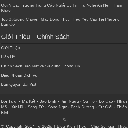
Gợi Ý Các Trường Trung Cấp Nghề Uy Tín Tại Nghệ An Nên Tham
Khảo
Top 8 Xưởng Chuyên May Đồng Phục Theo Yêu Cầu Tại Phường
Bàn Cờ
Giới Thiệu – Chính Sách
Giới Thiệu
Liên Hệ
Chính Sách Bảo Mật và Sử dụng Thông Tin
Điều Khoản Dịch Vụ
Bản Quyền Bài Viết
Bói Tarot
-
Ma Kết
-
Bảo Bình
-
Kim Ngưu
-
Sư Tử
-
Bọ Cạp
-
Nhân
Mã
-
Xử Nữ
-
Song Tử
-
Song Ngư
-
Bạch Dương
-
Cự Giải
-
Thiên
Bình
© Copyright 2017 To 2026, I Blog Kiến Thức - Chia Sẻ Kiến Thức