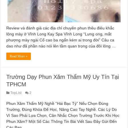
Review và đánh giá các địa chỉ chuyên phun thêu điêu khắc
lông mày ở Vĩnh Long Kay Spa Vĩnh Long “Lưng ong, mắt
phượng mày ngài Cổ cao ba ngấn kém ai trong đời” Câu ca
dao như đã phần nào nói lên tầm quan trọng của đôi lông …
Read More »
Trường Dạy Phun Xăm Thẩm Mỹ Uy Tín Tại
TPHCM
TopList
2
Phun Xăm Thẩm Mỹ Nghề “Hái Bạc Tỷ” Nếu Chọn Đúng
Trường, Đúng Khóa Để Học, Nâng Cao Tay Nghề. Các Lý Do
Vì Sao Phải Lựa Chọn, Cân Nhắc Chọn Trường Trước Khi Học
Phun Xăm? Một Số Các Thông Tin Bài Viết Sau Đây Gửi Đến
Các Bạn. …