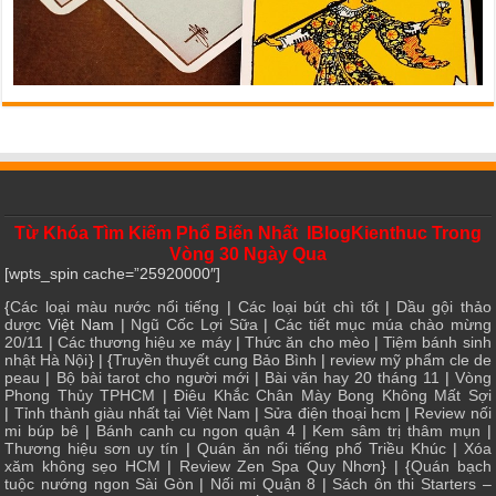
Từ Khóa Tìm Kiếm Phổ Biến Nhất IBlogKienthuc Trong
Vòng 30 Ngày Qua
[wpts_spin cache=”25920000″]
{
Các loại màu nước nổi tiếng
|
Các loại bút chì tốt
|
Dầu gội thảo
dược
Việt Nam |
Ngũ Cốc Lợi Sữa
|
Các tiết mục múa chào mừng
20/11
|
Các thương hiệu xe máy
|
Thức ăn cho mèo
|
Tiệm bánh sinh
nhật Hà Nội
} | {
Truyền thuyết cung Bảo Bình
|
review mỹ phẩm cle de
peau
|
Bộ bài tarot cho người mới
|
Bài văn hay 20 tháng 11
|
Vòng
Phong Thủy TPHCM
|
Điêu Khắc Chân Mày Bong Không Mất Sợi
|
Tỉnh thành giàu nhất tại Việt Nam
|
Sửa điện thoại hcm
|
Review nối
mi búp bê
|
Bánh canh cu ngon quận 4
|
Kem sâm trị thâm mụn
|
Thương hiệu sơn uy tín
|
Quán ăn nổi tiếng phố Triều Khúc
|
Xóa
xăm không sẹo HCM
|
Review Zen Spa Quy Nhơn
} | {
Quán bạch
tuộc nướng ngon Sài Gòn
|
Nối mi Quận 8
|
Sách ôn thi Starters –